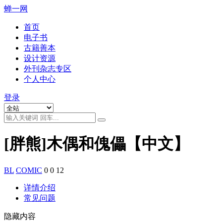
蝉一网
首页
电子书
古籍善本
设计资源
外刊杂志专区
个人中心
登录
[胖熊]木偶和傀儡【中文】
BL
COMIC
0
0
12
详情介绍
常见问题
隐藏内容