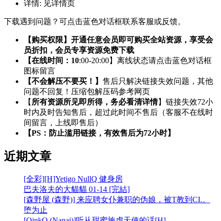
详情:
见详情页
下载遇到问题？可点击蓝色对话框联系客服或反馈。
【购买权限】开通任意会员即可购买全站资源，享受会
员折扣，会员专享资源免费下载
【在线时间：10
:00-20:00】离线状态请点击蓝色对话框
图标留言
【不会解压不要买！】
售后只解决链接失效问题，其他
问题不回复！压缩包解压码参考网页
【
所有资源所见即所得，务必看清详情
】链接失效72小
时内及时告知售后，超过此时间不售后（客服不在线时
间留言，上线即售后）
【PS：防止滥用链接，有效售后为72小时】
近期文章
[全彩][H]Yetigo NullQ 健身房
巴夫洛夫的大貓貓 01-14 [完結]
[森野屋 (森野)] 来应聘女仆兼职的伪娘，被T教到CI.。
堕为止
[OinkO (Nanai)]听从甜蜜施虐天使的话[H]