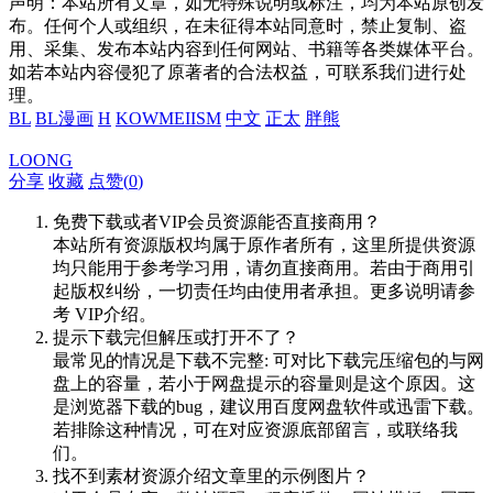
声明：本站所有文章，如无特殊说明或标注，均为本站原创发
布。任何个人或组织，在未征得本站同意时，禁止复制、盗
用、采集、发布本站内容到任何网站、书籍等各类媒体平台。
如若本站内容侵犯了原著者的合法权益，可联系我们进行处
理。
BL
BL漫画
H
KOWMEIISM
中文
正太
胖熊
LOONG
分享
收藏
点赞(
0
)
免费下载或者VIP会员资源能否直接商用？
本站所有资源版权均属于原作者所有，这里所提供资源
均只能用于参考学习用，请勿直接商用。若由于商用引
起版权纠纷，一切责任均由使用者承担。更多说明请参
考 VIP介绍。
提示下载完但解压或打开不了？
最常见的情况是下载不完整: 可对比下载完压缩包的与网
盘上的容量，若小于网盘提示的容量则是这个原因。这
是浏览器下载的bug，建议用百度网盘软件或迅雷下载。
若排除这种情况，可在对应资源底部留言，或联络我
们。
找不到素材资源介绍文章里的示例图片？