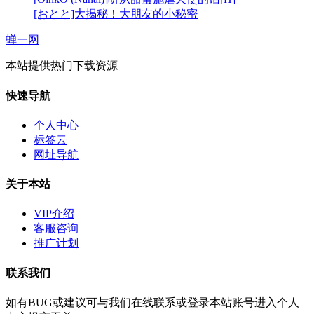
[おとと]大揭秘！大朋友的小秘密
蝉一网
本站提供热门下载资源
快速导航
个人中心
标签云
网址导航
关于本站
VIP介绍
客服咨询
推广计划
联系我们
如有BUG或建议可与我们在线联系或登录本站账号进入个人