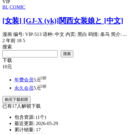
VIP
BL
COMIC
[女装] [GJ-X (yk)]関西女装娘と [中文]
漫画 编号: VIP-513 语种: 中文 内页: 黑白 码情: 条马 简介: ...
2 年前
18
5
搜索
搜索
下载
10
元
5折
年费会员
5
元
5折
永久会员
5
元
购买下载权限
已有
17
人解锁下载
包含资源:
(1个)
最近更新:
2026-05-29
累计销量:
17