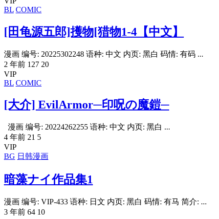
VIP
BL
COMIC
[田龟源五郎]擭物[猎物1-4【中文】
漫画 编号: 20225302248 语种: 中文 内页: 黑白 码情: 有码 ...
2 年前
127
20
VIP
BL
COMIC
[大介] EvilArmor─印呪の魔鎧─
漫画 编号: 20224262255 语种: 中文 内页: 黑白 ...
4 年前
21
5
VIP
BG
日韩漫画
暗藻ナイ作品集1
漫画 编号: VIP-433 语种: 日文 内页: 黑白 码情: 有马 简介: ...
3 年前
64
10