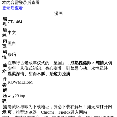
本内容需登录后查看
登录后查看
漫画
编
ZT-1464
号:
语
中文
种:
内
黑白
页:
码
条码
情:
在奉行古老成年仪式的「皇国」，
成熟傀儡师 × 纯情人偶
简
少年
，从仪式初识、身心驯养，到禁忌心动、永恒羁绊，
介:
温柔深情、甜而不腻、治愈力拉满
作
KOWMEIISM
者:
解
压
way29.top
码:
提
隐藏区域即为下载地址，务必下载在解压！如无法打开网
示:
页，推荐浏览器：Chrome、Firefox进入网站