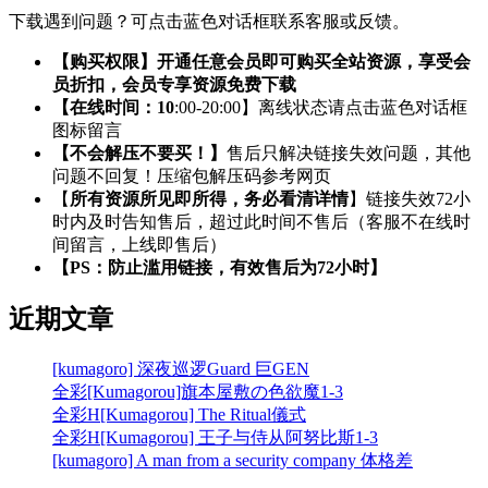
下载遇到问题？可点击蓝色对话框联系客服或反馈。
【购买权限】开通任意会员即可购买全站资源，享受会
员折扣，会员专享资源免费下载
【在线时间：10
:00-20:00】离线状态请点击蓝色对话框
图标留言
【不会解压不要买！】
售后只解决链接失效问题，其他
问题不回复！压缩包解压码参考网页
【
所有资源所见即所得，务必看清详情
】链接失效72小
时内及时告知售后，超过此时间不售后（客服不在线时
间留言，上线即售后）
【PS：防止滥用链接，有效售后为72小时】
近期文章
[kumagoro] 深夜巡逻Guard 巨GEN
全彩[Kumagorou]旗本屋敷の色欲魔1-3
全彩H[Kumagorou] The Ritual儀式
全彩H[Kumagorou] 王子与侍从阿努比斯1-3
[kumagoro] A man from a security company 体格差