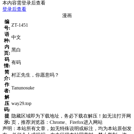
本内容需登录后查看
登录后查看
漫画
编
ZT-1451
号:
语
中文
种:
内
黑白
页:
码
有码
情:
简
村正先生，你愿意吗？
介:
作
Tanunosuke
者:
解
压
way29.top
码:
提
隐藏区域即为下载地址，务必下载在解压！如无法打开网
示:
页，推荐浏览器：Chrome、Firefox进入网站
声明：本站所有文章，如无特殊说明或标注，均为本站原创发