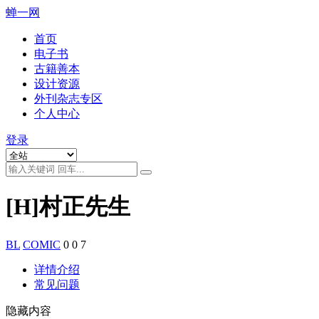
蝉一网
首页
电子书
古籍善本
设计资源
外刊杂志专区
个人中心
登录
[H]村正先生
BL
COMIC
0
0
7
详情介绍
常见问题
隐藏内容