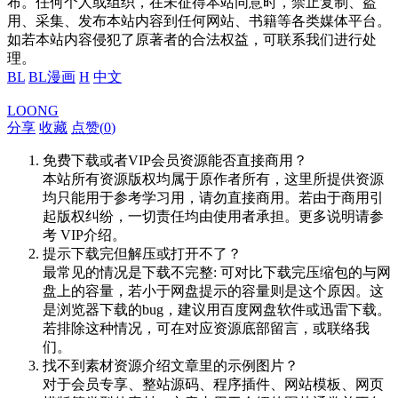
布。任何个人或组织，在未征得本站同意时，禁止复制、盗
用、采集、发布本站内容到任何网站、书籍等各类媒体平台。
如若本站内容侵犯了原著者的合法权益，可联系我们进行处
理。
BL
BL漫画
H
中文
LOONG
分享
收藏
点赞(
0
)
免费下载或者VIP会员资源能否直接商用？
本站所有资源版权均属于原作者所有，这里所提供资源
均只能用于参考学习用，请勿直接商用。若由于商用引
起版权纠纷，一切责任均由使用者承担。更多说明请参
考 VIP介绍。
提示下载完但解压或打开不了？
最常见的情况是下载不完整: 可对比下载完压缩包的与网
盘上的容量，若小于网盘提示的容量则是这个原因。这
是浏览器下载的bug，建议用百度网盘软件或迅雷下载。
若排除这种情况，可在对应资源底部留言，或联络我
们。
找不到素材资源介绍文章里的示例图片？
对于会员专享、整站源码、程序插件、网站模板、网页