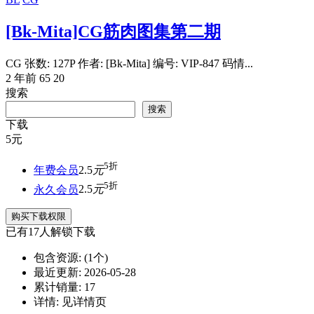
[Bk-Mita]CG筋肉图集第二期
CG 张数: 127P 作者: [Bk-Mita] 编号: VIP-847 码情...
2 年前
65
20
搜索
搜索
下载
5
元
5折
年费会员
2.5
元
5折
永久会员
2.5
元
购买下载权限
已有
17
人解锁下载
包含资源:
(1个)
最近更新:
2026-05-28
累计销量:
17
详情:
见详情页