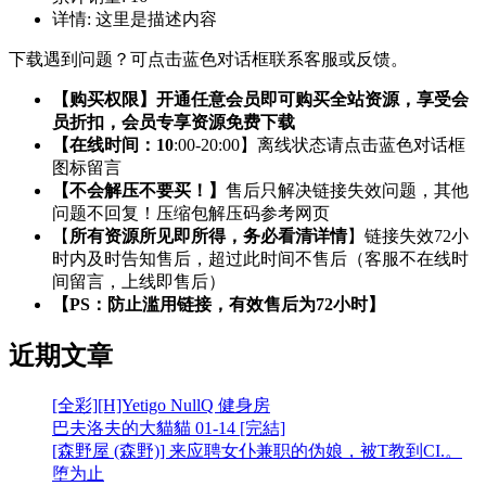
详情:
这里是描述内容
下载遇到问题？可点击蓝色对话框联系客服或反馈。
【购买权限】开通任意会员即可购买全站资源，享受会
员折扣，会员专享资源免费下载
【在线时间：10
:00-20:00】离线状态请点击蓝色对话框
图标留言
【不会解压不要买！】
售后只解决链接失效问题，其他
问题不回复！压缩包解压码参考网页
【
所有资源所见即所得，务必看清详情
】链接失效72小
时内及时告知售后，超过此时间不售后（客服不在线时
间留言，上线即售后）
【PS：防止滥用链接，有效售后为72小时】
近期文章
[全彩][H]Yetigo NullQ 健身房
巴夫洛夫的大貓貓 01-14 [完結]
[森野屋 (森野)] 来应聘女仆兼职的伪娘，被T教到CI.。
堕为止