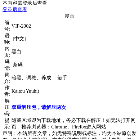
本内容需登录后查看
登录后查看
漫画
编
VIP-2002
号:
语
[中文]
种:
内
黑白
页:
码
条码
情:
简
暗黑、调教、养成 。触手
介:
作
Kaitou Yuuhi)
者:
解
压
双重解压包，请解压两次
码:
提
隐藏区域即为下载地址，务必下载在解压！如无法打开网
示:
页，推荐浏览器：Chrome、Firefox进入网站
声明：本站所有文章，如无特殊说明或标注，均为本站原创发