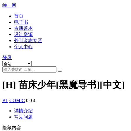
蝉一网
首页
电子书
古籍善本
设计资源
外刊杂志专区
个人中心
登录
[H] 苗床少年[黑魔导书][中文]
BL
COMIC
0
0
4
详情介绍
常见问题
隐藏内容