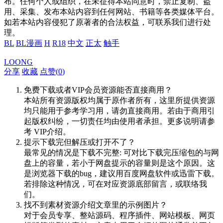
布。任何个人或组织，在未征得本站同意时，禁止复制、盗
用、采集、发布本站内容到任何网站、书籍等各类媒体平台。
如若本站内容侵犯了原著者的合法权益，可联系我们进行处
理。
BL
BL漫画
H
R18
中文
正太
触手
LOONG
分享
收藏
点赞(
0
)
免费下载或者VIP会员资源能否直接商用？
本站所有资源版权均属于原作者所有，这里所提供资源
均只能用于参考学习用，请勿直接商用。若由于商用引
起版权纠纷，一切责任均由使用者承担。更多说明请参
考 VIP介绍。
提示下载完但解压或打开不了？
最常见的情况是下载不完整: 可对比下载完压缩包的与网
盘上的容量，若小于网盘提示的容量则是这个原因。这
是浏览器下载的bug，建议用百度网盘软件或迅雷下载。
若排除这种情况，可在对应资源底部留言，或联络我
们。
找不到素材资源介绍文章里的示例图片？
对于会员专享、整站源码、程序插件、网站模板、网页