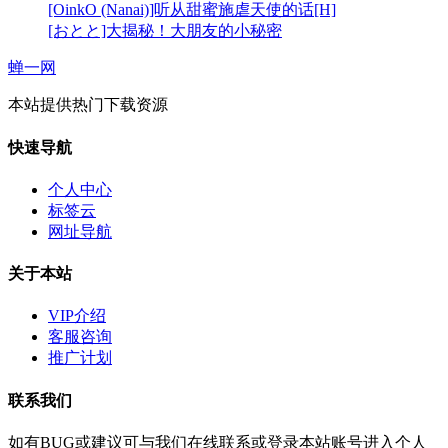
[OinkO (Nanai)]听从甜蜜施虐天使的话[H]
[おとと]大揭秘！大朋友的小秘密
蝉一网
本站提供热门下载资源
快速导航
个人中心
标签云
网址导航
关于本站
VIP介绍
客服咨询
推广计划
联系我们
如有BUG或建议可与我们在线联系或登录本站账号进入个人