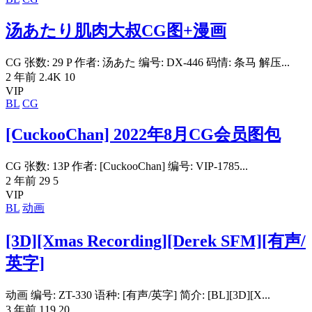
汤あたり肌肉大叔CG图+漫画
CG 张数: 29 P 作者: 汤あた 编号: DX-446 码情: 条马 解压...
2 年前
2.4K
10
VIP
BL
CG
[CuckooChan] 2022年8月CG会员图包
CG 张数: 13P 作者: [CuckooChan] 编号: VIP-1785...
2 年前
29
5
VIP
BL
动画
[3D][Xmas Recording][Derek SFM][有声/
英字]
动画 编号: ZT-330 语种: [有声/英字] 简介: [BL][3D][X...
3 年前
119
20