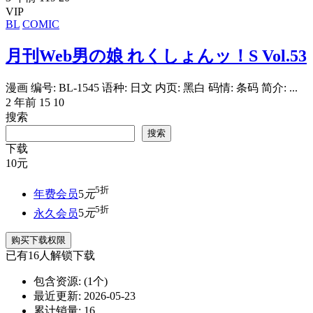
VIP
BL
COMIC
月刊Web男の娘 れくしょんッ！S Vol.53
漫画 编号: BL-1545 语种: 日文 内页: 黑白 码情: 条码 简介: ...
2 年前
15
10
搜索
搜索
下载
10
元
5折
年费会员
5
元
5折
永久会员
5
元
购买下载权限
已有
16
人解锁下载
包含资源:
(1个)
最近更新:
2026-05-23
累计销量:
16