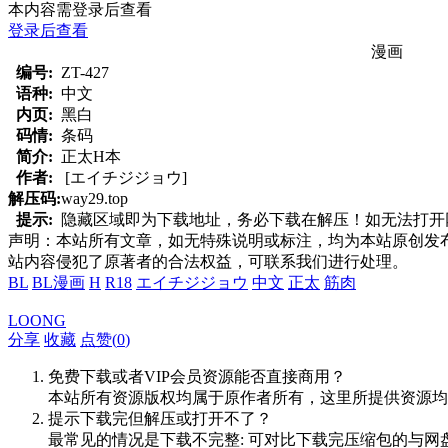
本内容需登录后查看
登录后查看
漫画
编号:
ZT-427
语种:
中文
内页:
黑白
码情:
条码
简介:
正太H本
作者:
[エイチジジョウ]
解压码:
way29.top
提示:
隐藏区域即为下载地址，务必下载在解压！如无法打开网页，
声明：本站所有文章，如无特殊说明或标注，均为本站原创发
站内容侵犯了原著者的合法权益，可联系我们进行处理。
BL
BL漫画
H
R18
エイチジジョウ
中文
正太
筋肉
LOONG
分享
收藏
点赞(
0
)
免费下载或者VIP会员资源能否直接商用？
本站所有资源版权均属于原作者所有，这里所提供资源均
提示下载完但解压或打开不了？
最常见的情况是下载不完整: 可对比下载完压缩包的与网