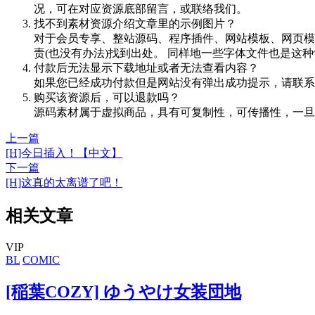
况，可在对应资源底部留言，或联络我们。
找不到素材资源介绍文章里的示例图片？
对于会员专享、整站源码、程序插件、网站模板、网页模
责(也没有办法)找到出处。 同样地一些字体文件也是这
付款后无法显示下载地址或者无法查看内容？
如果您已经成功付款但是网站没有弹出成功提示，请联系
购买该资源后，可以退款吗？
源码素材属于虚拟商品，具有可复制性，可传播性，一旦
上一篇
[H]今日插入！【中文】
下一篇
[H]这真的太离谱了吧！
相关文章
VIP
BL
COMIC
[稲葉COZY] ゆうやけ女装団地