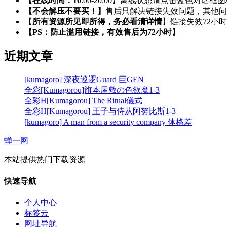
【在线时间：10
:00-20:00】离线状态请点击蓝色对话框
【不会解压不要买！】
售后只解决链接失效问题，其他问
【
所有资源所见即所得，务必看清详情
】链接失效72小
【PS：防止滥用链接，有效售后为72小时】
近期文章
[kumagoro] 深夜巡逻Guard 巨GEN
全彩[Kumagorou]旗本屋敷の色欲魔1-3
全彩H[Kumagorou] The Ritual儀式
全彩H[Kumagorou] 王子与侍从阿努比斯1-3
[kumagoro] A man from a security company 体格差
蝉一网
本站提供热门下载资源
快速导航
个人中心
标签云
网址导航