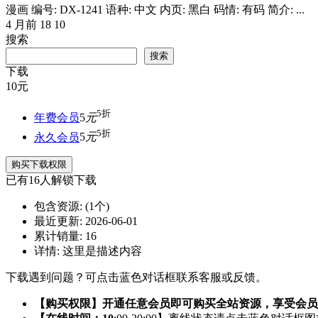
漫画 编号: DX-1241 语种: 中文 内页: 黑白 码情: 有码 简介: ...
4 月前
18
10
搜索
搜索
下载
10
元
5折
年费会员
5
元
5折
永久会员
5
元
购买下载权限
已有
16
人解锁下载
包含资源:
(1个)
最近更新:
2026-06-01
累计销量:
16
详情:
这里是描述内容
下载遇到问题？可点击蓝色对话框联系客服或反馈。
【购买权限】开通任意会员即可购买全站资源，享受会员