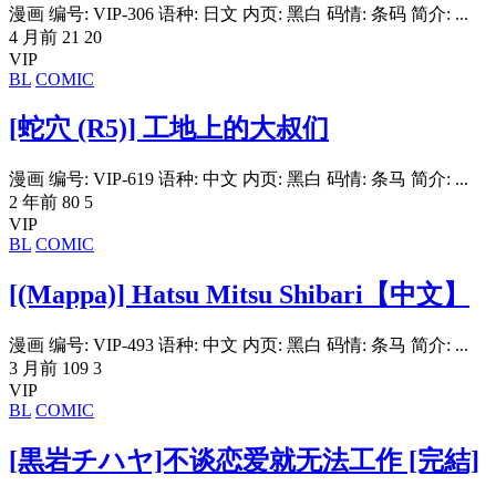
漫画 编号: VIP-306 语种: 日文 内页: 黑白 码情: 条码 简介: ...
4 月前
21
20
VIP
BL
COMIC
[蛇穴 (R5)] 工地上的大叔们
漫画 编号: VIP-619 语种: 中文 内页: 黑白 码情: 条马 简介: ...
2 年前
80
5
VIP
BL
COMIC
[(Mappa)] Hatsu Mitsu Shibari【中文】
漫画 编号: VIP-493 语种: 中文 内页: 黑白 码情: 条马 简介: ...
3 月前
109
3
VIP
BL
COMIC
[黒岩チハヤ]不谈恋爱就无法工作 [完結]