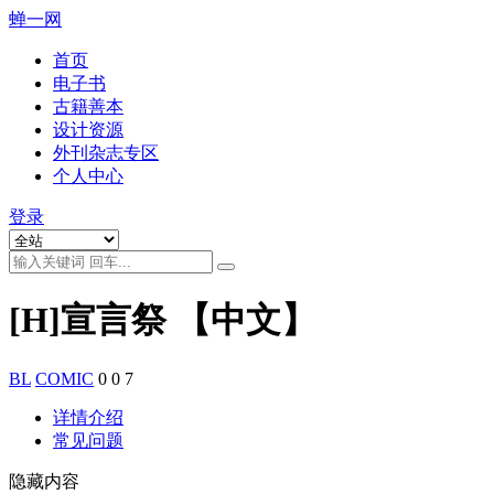
蝉一网
首页
电子书
古籍善本
设计资源
外刊杂志专区
个人中心
登录
[H]宣言祭 【中文】
BL
COMIC
0
0
7
详情介绍
常见问题
隐藏内容