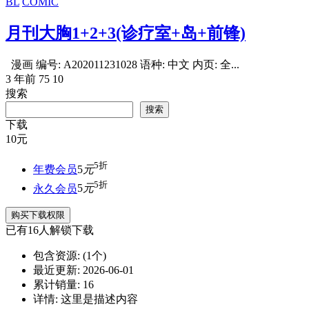
BL
COMIC
月刊大胸1+2+3(诊疗室+岛+前锋)
漫画 编号: A202011231028 语种: 中文 内页: 全...
3 年前
75
10
搜索
搜索
下载
10
元
5折
年费会员
5
元
5折
永久会员
5
元
购买下载权限
已有
16
人解锁下载
包含资源:
(1个)
最近更新:
2026-06-01
累计销量:
16
详情:
这里是描述内容