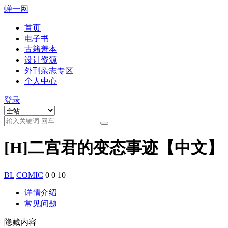
蝉一网
首页
电子书
古籍善本
设计资源
外刊杂志专区
个人中心
登录
[H]二宫君的变态事迹【中文】
BL
COMIC
0
0
10
详情介绍
常见问题
隐藏内容