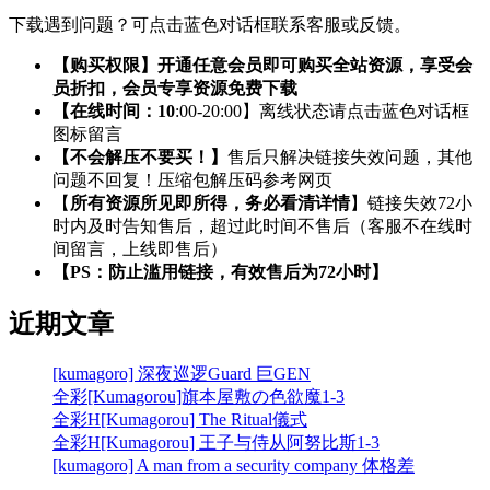
下载遇到问题？可点击蓝色对话框联系客服或反馈。
【购买权限】开通任意会员即可购买全站资源，享受会
员折扣，会员专享资源免费下载
【在线时间：10
:00-20:00】离线状态请点击蓝色对话框
图标留言
【不会解压不要买！】
售后只解决链接失效问题，其他
问题不回复！压缩包解压码参考网页
【
所有资源所见即所得，务必看清详情
】链接失效72小
时内及时告知售后，超过此时间不售后（客服不在线时
间留言，上线即售后）
【PS：防止滥用链接，有效售后为72小时】
近期文章
[kumagoro] 深夜巡逻Guard 巨GEN
全彩[Kumagorou]旗本屋敷の色欲魔1-3
全彩H[Kumagorou] The Ritual儀式
全彩H[Kumagorou] 王子与侍从阿努比斯1-3
[kumagoro] A man from a security company 体格差