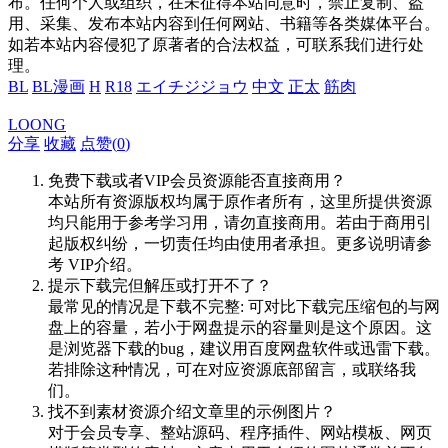
布。任何个人或组织，在未征得本站同意时，禁止复制、盗
用、采集、发布本站内容到任何网站、书籍等各类媒体平台。
如若本站内容侵犯了原著者的合法权益，可联系我们进行处
理。
BL
BL漫画
H
R18
エイチジジョウ
中文
正太
筋肉
LOONG
分享
收藏
点赞(
0
)
免费下载或者VIP会员资源能否直接商用？
本站所有资源版权均属于原作者所有，这里所提供资源
均只能用于参考学习用，请勿直接商用。若由于商用引
起版权纠纷，一切责任均由使用者承担。更多说明请参
考 VIP介绍。
提示下载完但解压或打开不了？
最常见的情况是下载不完整: 可对比下载完压缩包的与网
盘上的容量，若小于网盘提示的容量则是这个原因。这
是浏览器下载的bug，建议用百度网盘软件或迅雷下载。
若排除这种情况，可在对应资源底部留言，或联络我
们。
找不到素材资源介绍文章里的示例图片？
对于会员专享、整站源码、程序插件、网站模板、网页