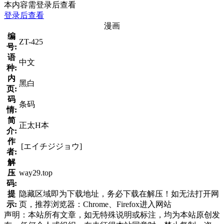
本内容需登录后查看
登录后查看
漫画
编
ZT-425
号:
语
中文
种:
内
黑白
页:
码
条码
情:
简
正太H本
介:
作
[エイチジジョウ]
者:
解
压
way29.top
码:
提
隐藏区域即为下载地址，务必下载在解压！如无法打开网
示:
页，推荐浏览器：Chrome、Firefox进入网站
声明：本站所有文章，如无特殊说明或标注，均为本站原创发