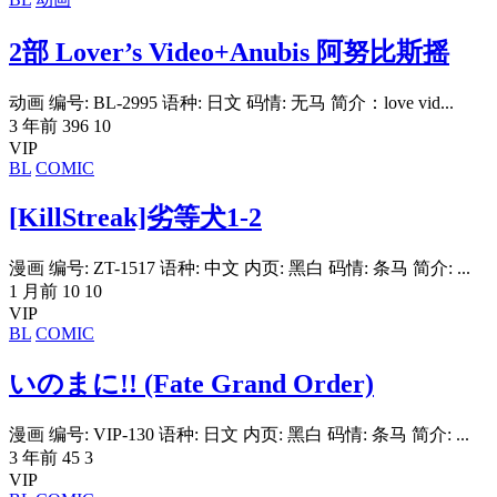
2部 Lover’s Video+Anubis 阿努比斯摇
动画 编号: BL-2995 语种: 日文 码情: 无马 简介：love vid...
3 年前
396
10
VIP
BL
COMIC
[KillStreak]劣等犬1-2
漫画 编号: ZT-1517 语种: 中文 内页: 黑白 码情: 条马 简介: ...
1 月前
10
10
VIP
BL
COMIC
いのまに!! (Fate Grand Order)
漫画 编号: VIP-130 语种: 日文 内页: 黑白 码情: 条马 简介: ...
3 年前
45
3
VIP