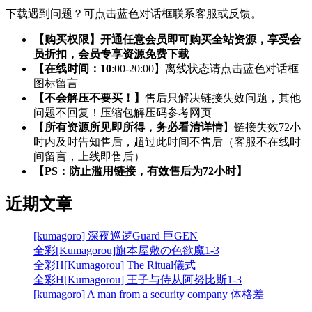
下载遇到问题？可点击蓝色对话框联系客服或反馈。
【购买权限】开通任意会员即可购买全站资源，享受会
员折扣，会员专享资源免费下载
【在线时间：10
:00-20:00】离线状态请点击蓝色对话框
图标留言
【不会解压不要买！】
售后只解决链接失效问题，其他
问题不回复！压缩包解压码参考网页
【
所有资源所见即所得，务必看清详情
】链接失效72小
时内及时告知售后，超过此时间不售后（客服不在线时
间留言，上线即售后）
【PS：防止滥用链接，有效售后为72小时】
近期文章
[kumagoro] 深夜巡逻Guard 巨GEN
全彩[Kumagorou]旗本屋敷の色欲魔1-3
全彩H[Kumagorou] The Ritual儀式
全彩H[Kumagorou] 王子与侍从阿努比斯1-3
[kumagoro] A man from a security company 体格差