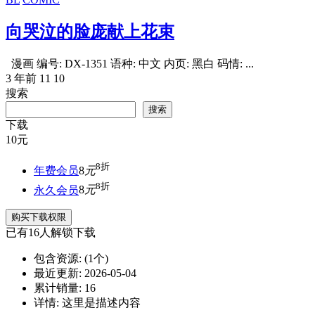
向哭泣的脸庞献上花束
漫画 编号: DX-1351 语种: 中文 内页: 黑白 码情: ...
3 年前
11
10
搜索
搜索
下载
10
元
8折
年费会员
8
元
8折
永久会员
8
元
购买下载权限
已有
16
人解锁下载
包含资源:
(1个)
最近更新:
2026-05-04
累计销量:
16
详情:
这里是描述内容