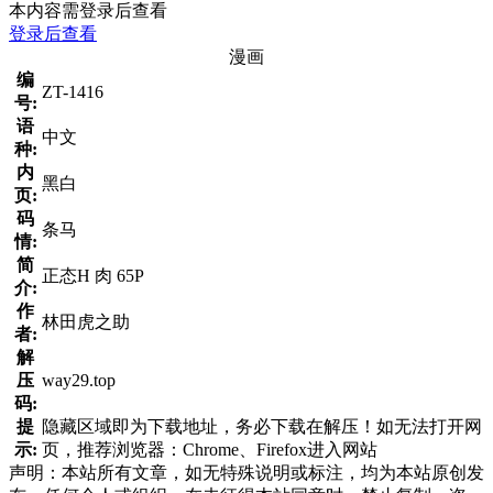
本内容需登录后查看
登录后查看
漫画
编
ZT-1416
号:
语
中文
种:
内
黑白
页:
码
条马
情:
简
正态H 肉 65P
介:
作
林田虎之助
者:
解
压
way29.top
码:
提
隐藏区域即为下载地址，务必下载在解压！如无法打开网
示:
页，推荐浏览器：Chrome、Firefox进入网站
声明：本站所有文章，如无特殊说明或标注，均为本站原创发