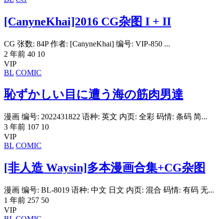
[CanyneKhai]2016 CG杂图 I + II
CG 张数: 84P 作者: [CanyneKhai] 编号: VIP-850 ...
2 年前
40
10
VIP
BL
COMIC
恥ずかしい目に遭う海の筋肉男達
漫画 编号: 2022431822 语种: 英文 内页: 全彩 码情: 条码 简...
3 年前
107
10
VIP
BL
COMIC
[非人造 Waysin]多本漫画合集+CG杂图
漫画 编号: BL-8019 语种: 中文 日文 内页: 混合 码情: 有码 无...
1 年前
257
50
VIP
BL
COMIC