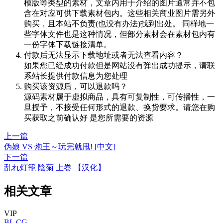
模版等类型的素材，文章内用于介绍的图片通常并不包
含在对应可供下载素材包内。这些相关商业图片需另外
购买，且本站不负责(也没有办法)找到出处。 同样地一
些字体文件也是这种情况，但部分素材会在素材包内有
一份字体下载链接清单。
付款后无法显示下载地址或者无法查看内容？
如果您已经成功付款但是网站没有弹出成功提示，请联
系站长提供付款信息为您处理
购买该资源后，可以退款吗？
源码素材属于虚拟商品，具有可复制性，可传播性，一
旦授予，不接受任何形式的退款、换货要求。请您在购
买获取之前确认好 是您所需要的资源
上一篇
伪娘 VS 炮王～玩完就甩! [中文]
下一篇
乱れ灯籠 陰菊 上巻 【汉化】
相关文章
VIP
BL
CG