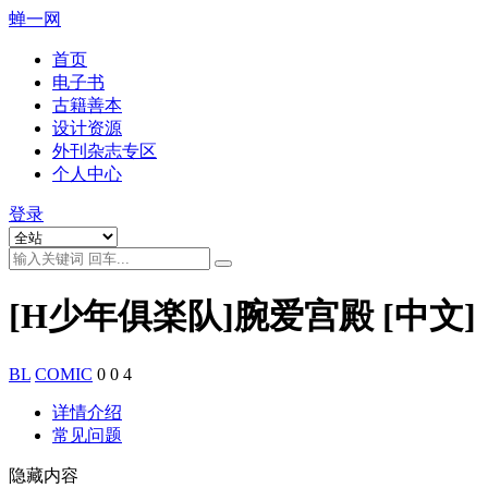
蝉一网
首页
电子书
古籍善本
设计资源
外刊杂志专区
个人中心
登录
[H少年俱楽队]腕爱宫殿 [中文]
BL
COMIC
0
0
4
详情介绍
常见问题
隐藏内容