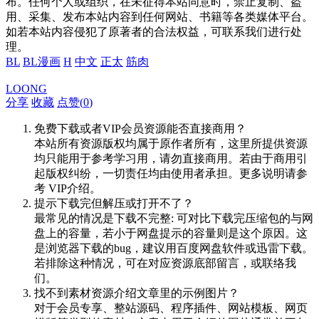
布。任何个人或组织，在未征得本站同意时，禁止复制、盗
用、采集、发布本站内容到任何网站、书籍等各类媒体平台。
如若本站内容侵犯了原著者的合法权益，可联系我们进行处
理。
BL
BL漫画
H
中文
正太
筋肉
LOONG
分享
收藏
点赞(
0
)
免费下载或者VIP会员资源能否直接商用？
本站所有资源版权均属于原作者所有，这里所提供资源
均只能用于参考学习用，请勿直接商用。若由于商用引
起版权纠纷，一切责任均由使用者承担。更多说明请参
考 VIP介绍。
提示下载完但解压或打开不了？
最常见的情况是下载不完整: 可对比下载完压缩包的与网
盘上的容量，若小于网盘提示的容量则是这个原因。这
是浏览器下载的bug，建议用百度网盘软件或迅雷下载。
若排除这种情况，可在对应资源底部留言，或联络我
们。
找不到素材资源介绍文章里的示例图片？
对于会员专享、整站源码、程序插件、网站模板、网页