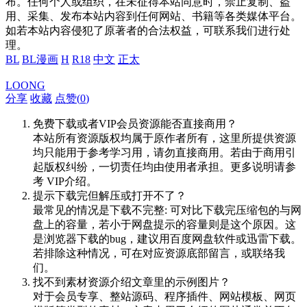
布。任何个人或组织，在未征得本站同意时，禁止复制、盗
用、采集、发布本站内容到任何网站、书籍等各类媒体平台。
如若本站内容侵犯了原著者的合法权益，可联系我们进行处
理。
BL
BL漫画
H
R18
中文
正太
LOONG
分享
收藏
点赞(
0
)
免费下载或者VIP会员资源能否直接商用？
本站所有资源版权均属于原作者所有，这里所提供资源
均只能用于参考学习用，请勿直接商用。若由于商用引
起版权纠纷，一切责任均由使用者承担。更多说明请参
考 VIP介绍。
提示下载完但解压或打开不了？
最常见的情况是下载不完整: 可对比下载完压缩包的与网
盘上的容量，若小于网盘提示的容量则是这个原因。这
是浏览器下载的bug，建议用百度网盘软件或迅雷下载。
若排除这种情况，可在对应资源底部留言，或联络我
们。
找不到素材资源介绍文章里的示例图片？
对于会员专享、整站源码、程序插件、网站模板、网页