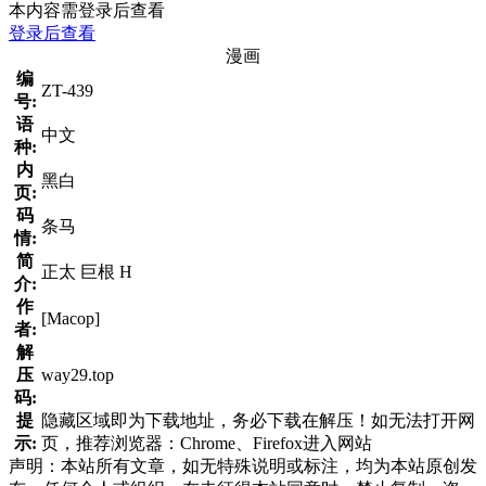
本内容需登录后查看
登录后查看
漫画
编
ZT-439
号:
语
中文
种:
内
黑白
页:
码
条马
情:
简
正太 巨根 H
介:
作
[Macop]
者:
解
压
way29.top
码:
提
隐藏区域即为下载地址，务必下载在解压！如无法打开网
示:
页，推荐浏览器：Chrome、Firefox进入网站
声明：本站所有文章，如无特殊说明或标注，均为本站原创发