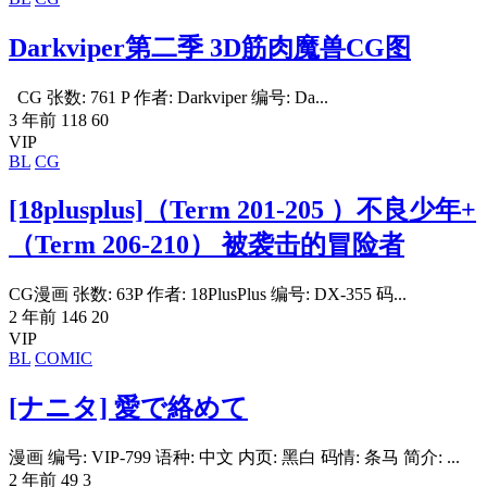
Darkviper第二季 3D筋肉魔兽CG图
CG 张数: 761 P 作者: Darkviper 编号: Da...
3 年前
118
60
VIP
BL
CG
[18plusplus]（Term 201-205 ）不良少年+
（Term 206-210） 被袭击的冒险者
CG漫画 张数: 63P 作者: 18PlusPlus 编号: DX-355 码...
2 年前
146
20
VIP
BL
COMIC
[ナニタ] 愛で絡めて
漫画 编号: VIP-799 语种: 中文 内页: 黑白 码情: 条马 简介: ...
2 年前
49
3