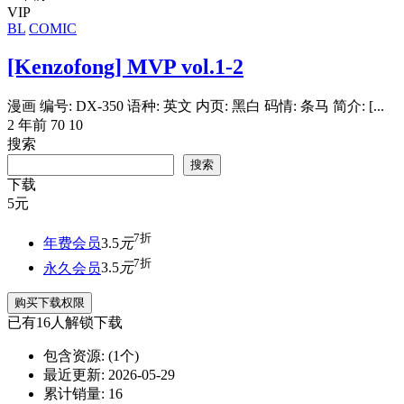
VIP
BL
COMIC
[Kenzofong] MVP vol.1-2
漫画 编号: DX-350 语种: 英文 内页: 黑白 码情: 条马 简介: [...
2 年前
70
10
搜索
搜索
下载
5
元
7折
年费会员
3.5
元
7折
永久会员
3.5
元
购买下载权限
已有
16
人解锁下载
包含资源:
(1个)
最近更新:
2026-05-29
累计销量:
16