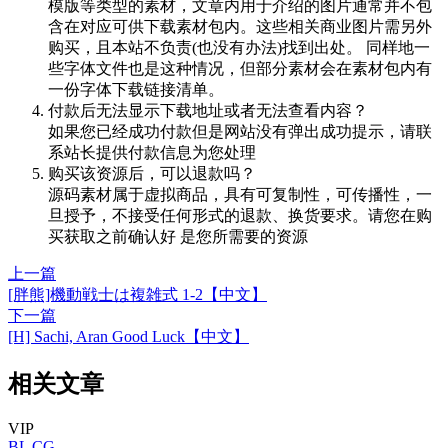
模版等类型的素材，文章内用于介绍的图片通常并不包
含在对应可供下载素材包内。这些相关商业图片需另外
购买，且本站不负责(也没有办法)找到出处。 同样地一
些字体文件也是这种情况，但部分素材会在素材包内有
一份字体下载链接清单。
付款后无法显示下载地址或者无法查看内容？
如果您已经成功付款但是网站没有弹出成功提示，请联
系站长提供付款信息为您处理
购买该资源后，可以退款吗？
源码素材属于虚拟商品，具有可复制性，可传播性，一
旦授予，不接受任何形式的退款、换货要求。请您在购
买获取之前确认好 是您所需要的资源
上一篇
[胖熊]機動戦士は複雑式 1-2【中文】
下一篇
[H] Sachi, Aran Good Luck【中文】
相关文章
VIP
BL
CG