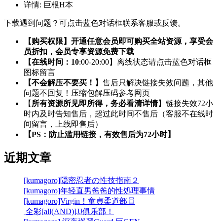
详情:
巨根H本
下载遇到问题？可点击蓝色对话框联系客服或反馈。
【购买权限】开通任意会员即可购买全站资源，享受会
员折扣，会员专享资源免费下载
【在线时间：10
:00-20:00】离线状态请点击蓝色对话框
图标留言
【不会解压不要买！】
售后只解决链接失效问题，其他
问题不回复！压缩包解压码参考网页
【
所有资源所见即所得，务必看清详情
】链接失效72小
时内及时告知售后，超过此时间不售后（客服不在线时
间留言，上线即售后）
【PS：防止滥用链接，有效售后为72小时】
近期文章
[kumagoro]隠密忍者の性技指南２
[kumagoro]年轻直男爸爸的性処理事情
[kumagoro]Virgin！童貞柔道部員
全彩[all(AND)]JJ俱乐部！