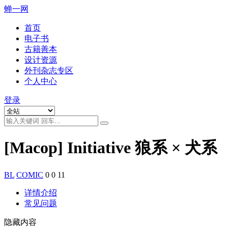
蝉一网
首页
电子书
古籍善本
设计资源
外刊杂志专区
个人中心
登录
[Macop] Initiative 狼系 × 犬系
BL
COMIC
0
0
11
详情介绍
常见问题
隐藏内容