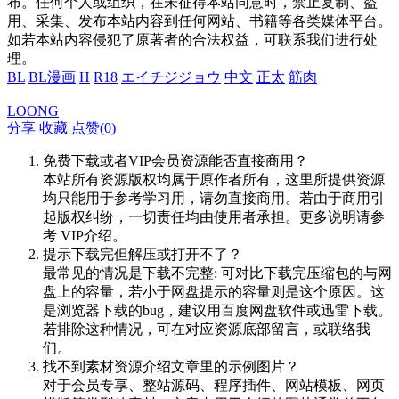
布。任何个人或组织，在未征得本站同意时，禁止复制、盗
用、采集、发布本站内容到任何网站、书籍等各类媒体平台。
如若本站内容侵犯了原著者的合法权益，可联系我们进行处
理。
BL
BL漫画
H
R18
エイチジジョウ
中文
正太
筋肉
LOONG
分享
收藏
点赞(
0
)
免费下载或者VIP会员资源能否直接商用？
本站所有资源版权均属于原作者所有，这里所提供资源
均只能用于参考学习用，请勿直接商用。若由于商用引
起版权纠纷，一切责任均由使用者承担。更多说明请参
考 VIP介绍。
提示下载完但解压或打开不了？
最常见的情况是下载不完整: 可对比下载完压缩包的与网
盘上的容量，若小于网盘提示的容量则是这个原因。这
是浏览器下载的bug，建议用百度网盘软件或迅雷下载。
若排除这种情况，可在对应资源底部留言，或联络我
们。
找不到素材资源介绍文章里的示例图片？
对于会员专享、整站源码、程序插件、网站模板、网页