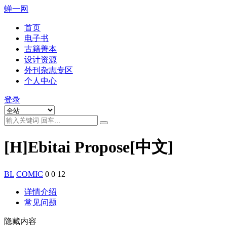
蝉一网
首页
电子书
古籍善本
设计资源
外刊杂志专区
个人中心
登录
[H]Ebitai Propose[中文]
BL
COMIC
0
0
12
详情介绍
常见问题
隐藏内容