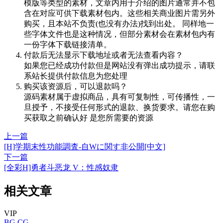
模版等类型的素材，文章内用于介绍的图片通常并不包
含在对应可供下载素材包内。这些相关商业图片需另外
购买，且本站不负责(也没有办法)找到出处。 同样地一
些字体文件也是这种情况，但部分素材会在素材包内有
一份字体下载链接清单。
付款后无法显示下载地址或者无法查看内容？
如果您已经成功付款但是网站没有弹出成功提示，请联
系站长提供付款信息为您处理
购买该资源后，可以退款吗？
源码素材属于虚拟商品，具有可复制性，可传播性，一
旦授予，不接受任何形式的退款、换货要求。请您在购
买获取之前确认好 是您所需要的资源
上一篇
[H]学期末性功能調査-自Wに関す非公開[中文]
下一篇
[全彩H]勇者斗恶龙 V：性感奴隶
相关文章
VIP
BG
CG