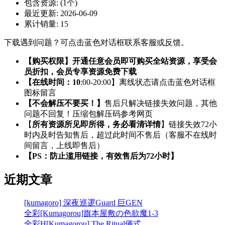
包含资源:
(1个)
最近更新:
2026-06-09
累计销量:
15
下载遇到问题？可点击蓝色对话框联系客服或反馈。
【购买权限】开通任意会员即可购买全站资源，享受会
员折扣，会员专享资源免费下载
【在线时间：10
:00-20:00】离线状态请点击蓝色对话框
图标留言
【不会解压不要买！】
售后只解决链接失效问题，其他
问题不回复！压缩包解压码参考网页
【
所有资源所见即所得，务必看清详情
】链接失效72小
时内及时告知售后，超过此时间不售后（客服不在线时
间留言，上线即售后）
【PS：防止滥用链接，有效售后为72小时】
近期文章
[kumagoro] 深夜巡逻Guard 巨GEN
全彩[Kumagorou]旗本屋敷の色欲魔1-3
全彩H[Kumagorou] The Ritual儀式