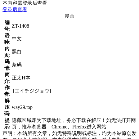
本内容需登录后查看
登录后查看
漫画
编
ZT-1408
号:
语
中文
种:
内
黑白
页:
码
条码
情:
简
正太H本
介:
作
[エイチジジョウ]
者:
解
压
way29.top
码:
提
隐藏区域即为下载地址，务必下载在解压！如无法打开网
示:
页，推荐浏览器：Chrome、Firefox进入网站
声明：本站所有文章，如无特殊说明或标注，均为本站原创发