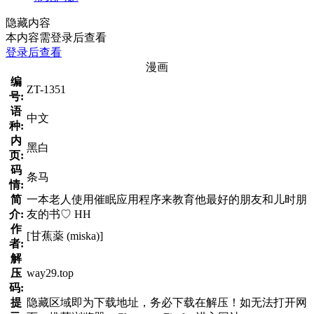
隐藏内容
本内容需登录后查看
登录后查看
漫画
编
ZT-1351
号:
语
中文
种:
内
黑白
页:
码
条马
情:
简
一本老人使用催眠应用程序来教育他最好的朋友和儿时朋
介:
友的书♡ HH
作
[甘蕉薬 (miska)]
者:
解
压
way29.top
码:
提
隐藏区域即为下载地址，务必下载在解压！如无法打开网