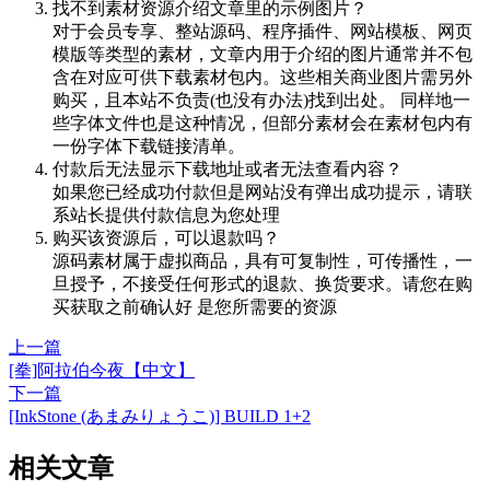
找不到素材资源介绍文章里的示例图片？
对于会员专享、整站源码、程序插件、网站模板、网页
模版等类型的素材，文章内用于介绍的图片通常并不包
含在对应可供下载素材包内。这些相关商业图片需另外
购买，且本站不负责(也没有办法)找到出处。 同样地一
些字体文件也是这种情况，但部分素材会在素材包内有
一份字体下载链接清单。
付款后无法显示下载地址或者无法查看内容？
如果您已经成功付款但是网站没有弹出成功提示，请联
系站长提供付款信息为您处理
购买该资源后，可以退款吗？
源码素材属于虚拟商品，具有可复制性，可传播性，一
旦授予，不接受任何形式的退款、换货要求。请您在购
买获取之前确认好 是您所需要的资源
上一篇
[拳]阿拉伯今夜【中文】
下一篇
[InkStone (あまみりょうこ)] BUILD 1+2
相关文章