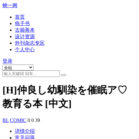
蝉一网
首页
电子书
古籍善本
设计资源
外刊杂志专区
个人中心
登录
[H]仲良し幼馴染を催眠ア♡
教育る本 [中文]
BL
COMIC
0
0
39
详情介绍
常见问题