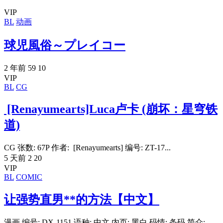
VIP
BL
动画
球児風俗～プレイコー
2 年前
59
10
VIP
BL
CG
[Renayumearts]Luca卢卡 (崩坏：星穹铁
道)
CG 张数: 67P 作者: [Renayumearts] 编号: ZT-17...
5 天前
2
20
VIP
BL
COMIC
让强势直男**的方法【中文】
漫画 编号: DX-1151 语种: 中文 内页: 黑白 码情: 条码 简介: ...