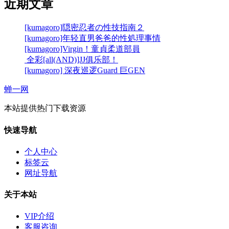
近期文章
[kumagoro]隠密忍者の性技指南２
[kumagoro]年轻直男爸爸的性処理事情
[kumagoro]Virgin！童貞柔道部員
全彩[all(AND)]JJ俱乐部！
[kumagoro] 深夜巡逻Guard 巨GEN
蝉一网
本站提供热门下载资源
快速导航
个人中心
标签云
网址导航
关于本站
VIP介绍
客服咨询