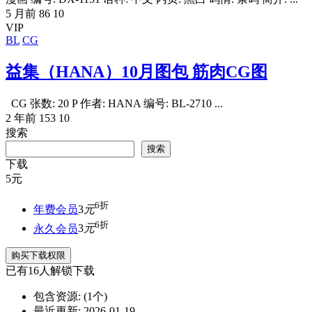
5 月前
86
10
VIP
BL
CG
益集（HANA）10月图包 筋肉CG图
CG 张数: 20 P 作者: HANA 编号: BL-2710 ...
2 年前
153
10
搜索
搜索
下载
5
元
6折
年费会员
3
元
6折
永久会员
3
元
购买下载权限
已有
16
人解锁下载
包含资源:
(1个)
最近更新:
2026-01-19