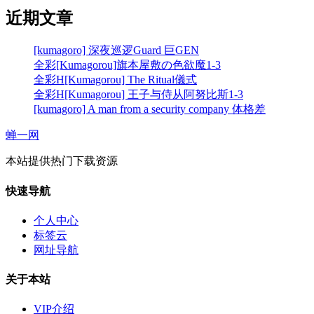
近期文章
[kumagoro] 深夜巡逻Guard 巨GEN
全彩[Kumagorou]旗本屋敷の色欲魔1-3
全彩H[Kumagorou] The Ritual儀式
全彩H[Kumagorou] 王子与侍从阿努比斯1-3
[kumagoro] A man from a security company 体格差
蝉一网
本站提供热门下载资源
快速导航
个人中心
标签云
网址导航
关于本站
VIP介绍