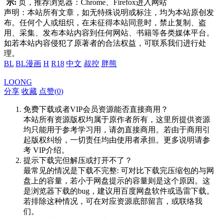
示:
页，推荐浏览器：Chrome、Firefox进入网站
声明：本站所有文章，如无特殊说明或标注，均为本站原创发
布。任何个人或组织，在未征得本站同意时，禁止复制、盗
用、采集、发布本站内容到任何网站、书籍等各类媒体平台。
如若本站内容侵犯了原著者的合法权益，可联系我们进行处
理。
BL
BL漫画
H
R18
中文
叔控
胖熊
LOONG
分享
收藏
点赞(
0
)
免费下载或者VIP会员资源能否直接商用？
本站所有资源版权均属于原作者所有，这里所提供资源
均只能用于参考学习用，请勿直接商用。若由于商用引
起版权纠纷，一切责任均由使用者承担。更多说明请参
考 VIP介绍。
提示下载完但解压或打开不了？
最常见的情况是下载不完整: 可对比下载完压缩包的与网
盘上的容量，若小于网盘提示的容量则是这个原因。这
是浏览器下载的bug，建议用百度网盘软件或迅雷下载。
若排除这种情况，可在对应资源底部留言，或联络我
们。