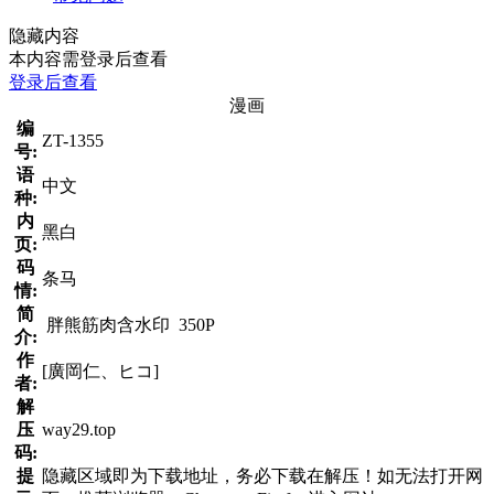
隐藏内容
本内容需登录后查看
登录后查看
漫画
编
ZT-1355
号:
语
中文
种:
内
黑白
页:
码
条马
情:
简
胖熊筋肉含水印 350P
介:
作
[廣岡仁、ヒコ]
者:
解
压
way29.top
码:
提
隐藏区域即为下载地址，务必下载在解压！如无法打开网