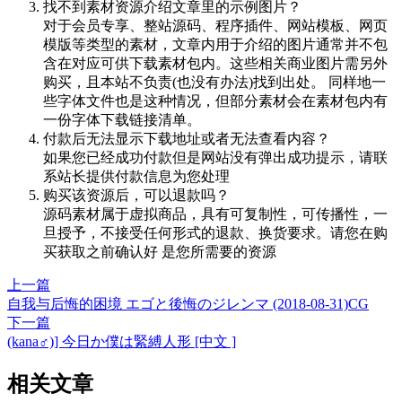
找不到素材资源介绍文章里的示例图片？
对于会员专享、整站源码、程序插件、网站模板、网页
模版等类型的素材，文章内用于介绍的图片通常并不包
含在对应可供下载素材包内。这些相关商业图片需另外
购买，且本站不负责(也没有办法)找到出处。 同样地一
些字体文件也是这种情况，但部分素材会在素材包内有
一份字体下载链接清单。
付款后无法显示下载地址或者无法查看内容？
如果您已经成功付款但是网站没有弹出成功提示，请联
系站长提供付款信息为您处理
购买该资源后，可以退款吗？
源码素材属于虚拟商品，具有可复制性，可传播性，一
旦授予，不接受任何形式的退款、换货要求。请您在购
买获取之前确认好 是您所需要的资源
上一篇
自我与后悔的困境 エゴと後悔のジレンマ (2018-08-31)CG
下一篇
(kana♂)] 今日か僕は緊縛人形 [中文 ]
相关文章