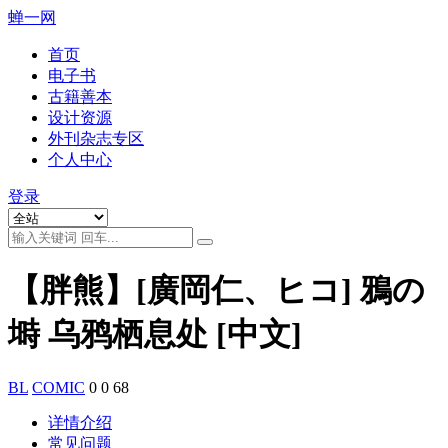
蝉一网
首页
电子书
古籍善本
设计资源
外刊杂志专区
个人中心
登录
【胖熊】[廣岡仁、ヒコ] 鴉の
塒 乌鸦栖息处 [中文]
BL
COMIC
0
0
68
详情介绍
常见问题