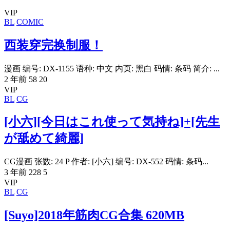
VIP
BL
COMIC
西装穿完换制服！
漫画 编号: DX-1155 语种: 中文 内页: 黑白 码情: 条码 简介: ...
2 年前
58
20
VIP
BL
CG
[小六][今日はこれ使って気持ね]+[先生
が舐めて綺麗]
CG漫画 张数: 24 P 作者: [小六] 编号: DX-552 码情: 条码...
3 年前
228
5
VIP
BL
CG
[Suyo]2018年筋肉CG合集 620MB