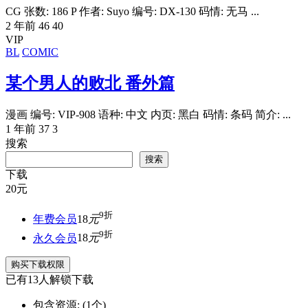
CG 张数: 186 P 作者: Suyo 编号: DX-130 码情: 无马 ...
2 年前
46
40
VIP
BL
COMIC
某个男人的败北 番外篇
漫画 编号: VIP-908 语种: 中文 内页: 黑白 码情: 条码 简介: ...
1 年前
37
3
搜索
搜索
下载
20
元
9折
年费会员
18
元
9折
永久会员
18
元
购买下载权限
已有
13
人解锁下载
包含资源:
(1个)