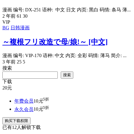
漫画 编号: DX-251 语种: 中文 日文 内页: 黑白 码情: 条马 薄...
2 年前
61
30
VIP
BG
日韩漫画
～複根フリ改造で母/娘!～ [中文]
漫画 编号: VIP-170 语种: 中文 内页: 全彩 码情: 薄马 简介: ...
3 年前
25
5
搜索
搜索
下载
20
元
5折
年费会员
10
元
5折
永久会员
10
元
购买下载权限
已有
12
人解锁下载