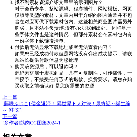
找不到素材资源介绍文章里的示例图片？
对于会员专享、整站源码、程序插件、网站模板、网页
模版等类型的素材，文章内用于介绍的图片通常并不包
含在对应可供下载素材包内。这些相关商业图片需另外
购买，且本站不负责(也没有办法)找到出处。 同样地一
些字体文件也是这种情况，但部分素材会在素材包内有
一份字体下载链接清单。
付款后无法显示下载地址或者无法查看内容？
如果您已经成功付款但是网站没有弹出成功提示，请联
系站长提供付款信息为您处理
购买该资源后，可以退款吗？
源码素材属于虚拟商品，具有可复制性，可传播性，一
旦授予，不接受任何形式的退款、换货要求。请您在购
买获取之前确认好 是您所需要的资源
上一篇
[藤咲ふじこ] 借金返済！ 異世界トメ対決！最終話～誕生編
～ [中文]
下一篇
[多作者]筋肉CG图集2024-1