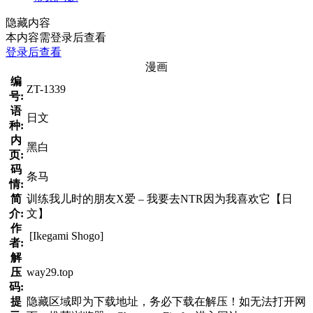
隐藏内容
本内容需登录后查看
登录后查看
漫画
编
ZT-1339
号:
语
日文
种:
内
黑白
页:
码
条马
情:
简
训练我儿时的朋友X爱 – 我要去NTR因为我喜欢它【日
介:
文】
作
[Ikegami Shogo]
者:
解
压
way29.top
码:
提
隐藏区域即为下载地址，务必下载在解压！如无法打开网