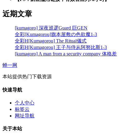
近期文章
[kumagoro] 深夜巡逻Guard 巨GEN
全彩[Kumagorou]旗本屋敷の色欲魔1-3
全彩H[Kumagorou] The Ritual儀式
全彩H[Kumagorou] 王子与侍从阿努比斯1-3
[kumagoro] A man from a security company 体格差
蝉一网
本站提供热门下载资源
快速导航
个人中心
标签云
网址导航
关于本站