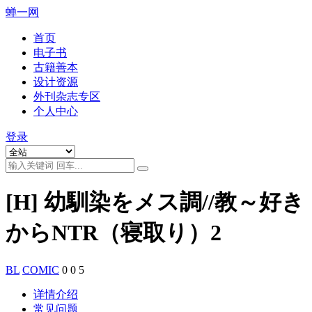
蝉一网
首页
电子书
古籍善本
设计资源
外刊杂志专区
个人中心
登录
[H] 幼馴染をメス調//教～好き
からNTR（寝取り）2
BL
COMIC
0
0
5
详情介绍
常见问题