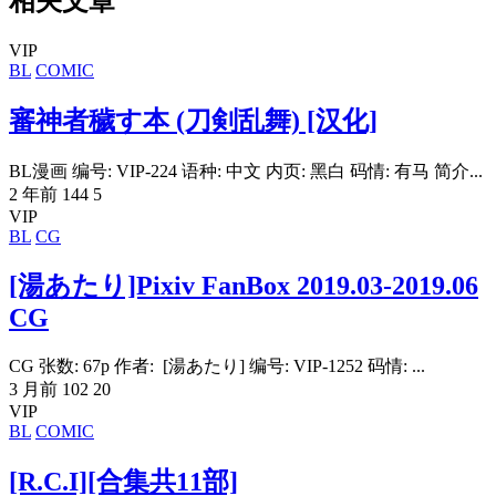
相关文章
VIP
BL
COMIC
審神者穢す本 (刀剣乱舞) [汉化]
BL漫画 编号: VIP-224 语种: 中文 内页: 黑白 码情: 有马 简介...
2 年前
144
5
VIP
BL
CG
[湯あたり]Pixiv FanBox 2019.03-2019.06
CG
CG 张数: 67p 作者: [湯あたり] 编号: VIP-1252 码情: ...
3 月前
102
20
VIP
BL
COMIC
[R.C.I][合集共11部]