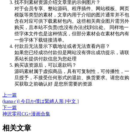
找不到素材资源介绍文章里的示例图片？
对于会员专享、整站源码、程序插件、网站模板、网页
模版等类型的素材，文章内用于介绍的图片通常并不包
含在对应可供下载素材包内。这些相关商业图片需另外
购买，且本站不负责(也没有办法)找到出处。 同样地一
些字体文件也是这种情况，但部分素材会在素材包内有
一份字体下载链接清单。
付款后无法显示下载地址或者无法查看内容？
如果您已经成功付款但是网站没有弹出成功提示，请联
系站长提供付款信息为您处理
购买该资源后，可以退款吗？
源码素材属于虚拟商品，具有可复制性，可传播性，一
旦授予，不接受任何形式的退款、换货要求。请您在购
买获取之前确认好 是您所需要的资源
上一篇
(kana♂)] 今日か僕は緊縛人形 [中文 ]
下一篇
神沢零司CG+漫画合集
相关文章