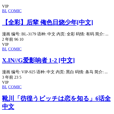
VIP
BL
COMIC
【全彩】后辈 俺色日烧少年[中文]
漫画 编号: BL-3179 语种: 中文 内页: 全彩 码情: 有码 简介: ...
2 年前
96
10
VIP
BL
COMIC
X.IN//G爱影响者 1-2 [中文]
漫画 编号: VIP-925 语种: 中文 内页: 黑白 码情: 条马 简介: ...
3 年前
23
5
VIP
BL
COMIC
靴川「彷徨うビッチは恋を知る」6话全
中文