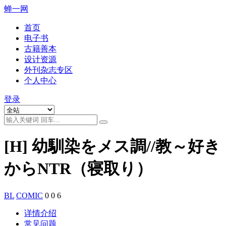
蝉一网
首页
电子书
古籍善本
设计资源
外刊杂志专区
个人中心
登录
[H] 幼馴染をメス調//教～好き
からNTR（寝取り）
BL
COMIC
0
0
6
详情介绍
常见问题