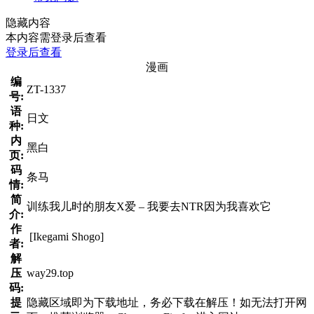
隐藏内容
本内容需登录后查看
登录后查看
漫画
编
ZT-1337
号:
语
日文
种:
内
黑白
页:
码
条马
情:
简
训练我儿时的朋友X爱 – 我要去NTR因为我喜欢它
介:
作
[Ikegami Shogo]
者:
解
压
way29.top
码:
提
隐藏区域即为下载地址，务必下载在解压！如无法打开网