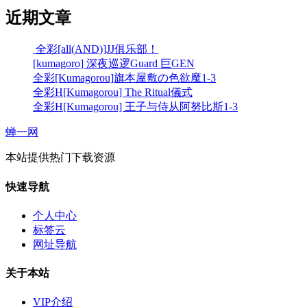
近期文章
全彩[all(AND)]JJ俱乐部！
[kumagoro] 深夜巡逻Guard 巨GEN
全彩[Kumagorou]旗本屋敷の色欲魔1-3
全彩H[Kumagorou] The Ritual儀式
全彩H[Kumagorou] 王子与侍从阿努比斯1-3
蝉一网
本站提供热门下载资源
快速导航
个人中心
标签云
网址导航
关于本站
VIP介绍