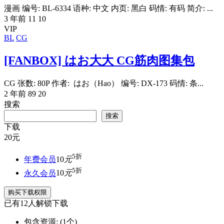
漫画 编号: BL-6334 语种: 中文 内页: 黑白 码情: 有码 简介: ...
3 年前
11
10
VIP
BL
CG
[FANBOX] はお大大 CG筋肉图集包
CG 张数: 80P 作者: はお（Hao） 编号: DX-173 码情: 条...
2 年前
89
20
搜索
搜索
下载
20
元
5折
年费会员
10
元
5折
永久会员
10
元
购买下载权限
已有
12
人解锁下载
包含资源:
(1个)