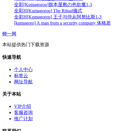
全彩[Kumagorou]旗本屋敷の色欲魔1-3
全彩H[Kumagorou] The Ritual儀式
全彩H[Kumagorou] 王子与侍从阿努比斯1-3
[kumagoro] A man from a security company 体格差
蝉一网
本站提供热门下载资源
快速导航
个人中心
标签云
网址导航
关于本站
VIP介绍
客服咨询
推广计划