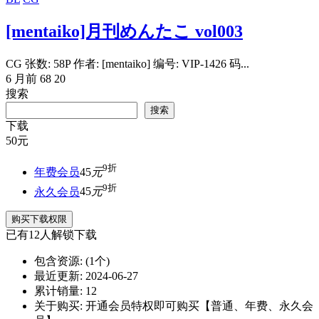
[mentaiko]月刊めんたこ vol003
CG 张数: 58P 作者: [mentaiko] 编号: VIP-1426 码...
6 月前
68
20
搜索
搜索
下载
50
元
9折
年费会员
45
元
9折
永久会员
45
元
购买下载权限
已有
12
人解锁下载
包含资源:
(1个)
最近更新:
2024-06-27
累计销量:
12
关于购买:
开通会员特权即可购买【普通、年费、永久会