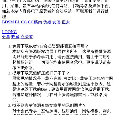
布。任何个人或组织，在未征得本站同意时，禁止复制、盗
用、采集、发布本站内容到任何网站、书籍等各类媒体平台。
如若本站内容侵犯了原著者的合法权益，可联系我们进行处
理。
BDSM
BL
CG
CG筋肉
伪娘
女装
正太
LOONG
分享
收藏
点赞(
0
)
免费下载或者VIP会员资源能否直接商用？
本站所有资源版权均属于原作者所有，这里所提供资源
均只能用于参考学习用，请勿直接商用。若由于商用引
起版权纠纷，一切责任均由使用者承担。更多说明请参
考 VIP介绍。
提示下载完但解压或打开不了？
最常见的情况是下载不完整: 可对比下载完压缩包的与网
盘上的容量，若小于网盘提示的容量则是这个原因。这
是浏览器下载的bug，建议用百度网盘软件或迅雷下载。
若排除这种情况，可在对应资源底部留言，或联络我
们。
找不到素材资源介绍文章里的示例图片？
对于会员专享、整站源码、程序插件、网站模板、网页