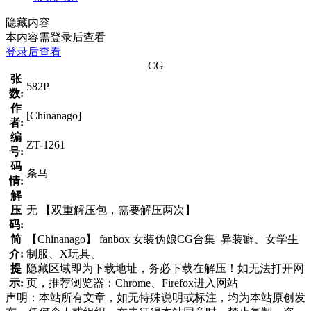
隐藏内容
本内容需登录后查看
登录后查看
CG
张
582P
数:
作
[Chinanago]
者:
编
ZT-1261
号:
码
条马
情:
解
压
无 【双重解压包，需要解压两次】
码:
简
【Chinanago】 fanbox 女装伪娘CG合集 异装癖、女学生
介:
制服、X玩具、
提
隐藏区域即为下载地址，务必下载在解压！如无法打开网
示:
页，推荐浏览器：Chrome、Firefox进入网站
声明：本站所有文章，如无特殊说明或标注，均为本站原创发