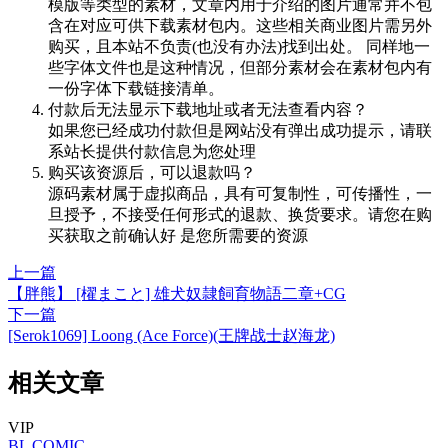
模版等类型的素材，文章内用于介绍的图片通常并不包
含在对应可供下载素材包内。这些相关商业图片需另外
购买，且本站不负责(也没有办法)找到出处。 同样地一
些字体文件也是这种情况，但部分素材会在素材包内有
一份字体下载链接清单。
付款后无法显示下载地址或者无法查看内容？
如果您已经成功付款但是网站没有弹出成功提示，请联
系站长提供付款信息为您处理
购买该资源后，可以退款吗？
源码素材属于虚拟商品，具有可复制性，可传播性，一
旦授予，不接受任何形式的退款、换货要求。请您在购
买获取之前确认好 是您所需要的资源
上一篇
【胖熊】 [櫂まこと] 雄犬奴隷飼育物語二章+CG
下一篇
[Serok1069] Loong (Ace Force)(王牌战士赵海龙)
相关文章
VIP
BL
COMIC