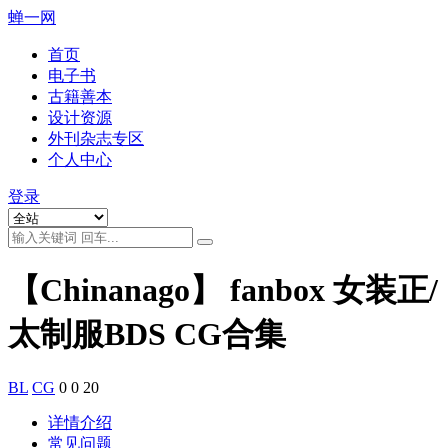
蝉一网
首页
电子书
古籍善本
设计资源
外刊杂志专区
个人中心
登录
【Chinanago】 fanbox 女装正/
太制服BDS CG合集
BL
CG
0
0
20
详情介绍
常见问题