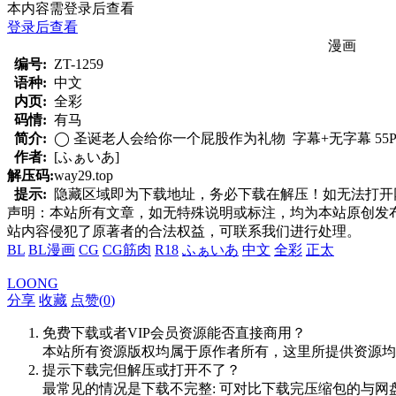
本内容需登录后查看
登录后查看
漫画
编号:
ZT-1259
语种:
中文
内页:
全彩
码情:
有马
简介:
◯ 圣诞老人会给你一个屁股作为礼物 字幕+无字幕 55
作者:
[ふぁいあ]
解压码:
way29.top
提示:
隐藏区域即为下载地址，务必下载在解压！如无法打开网页，
声明：本站所有文章，如无特殊说明或标注，均为本站原创发
站内容侵犯了原著者的合法权益，可联系我们进行处理。
BL
BL漫画
CG
CG筋肉
R18
ふぁいあ
中文
全彩
正太
LOONG
分享
收藏
点赞(
0
)
免费下载或者VIP会员资源能否直接商用？
本站所有资源版权均属于原作者所有，这里所提供资源均
提示下载完但解压或打开不了？
最常见的情况是下载不完整: 可对比下载完压缩包的与网