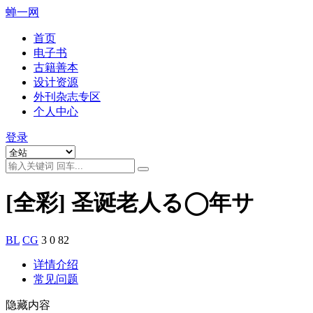
蝉一网
首页
电子书
古籍善本
设计资源
外刊杂志专区
个人中心
登录
[全彩] 圣诞老人る◯年サ
BL
CG
3
0
82
详情介绍
常见问题
隐藏内容