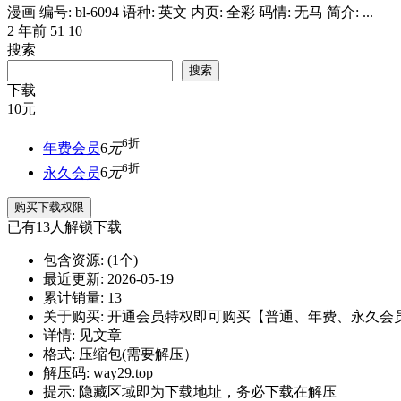
漫画 编号: bl-6094 语种: 英文 内页: 全彩 码情: 无马 简介: ...
2 年前
51
10
搜索
搜索
下载
10
元
6折
年费会员
6
元
6折
永久会员
6
元
购买下载权限
已有
13
人解锁下载
包含资源:
(1个)
最近更新:
2026-05-19
累计销量:
13
关于购买:
开通会员特权即可购买【普通、年费、永久会
详情:
见文章
格式:
压缩包(需要解压）
解压码:
way29.top
提示:
隐藏区域即为下载地址，务必下载在解压