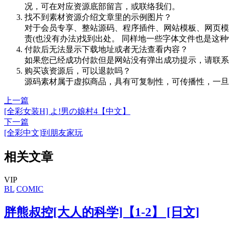
况，可在对应资源底部留言，或联络我们。
找不到素材资源介绍文章里的示例图片？
对于会员专享、整站源码、程序插件、网站模板、网页模
责(也没有办法)找到出处。 同样地一些字体文件也是这
付款后无法显示下载地址或者无法查看内容？
如果您已经成功付款但是网站没有弹出成功提示，请联系
购买该资源后，可以退款吗？
源码素材属于虚拟商品，具有可复制性，可传播性，一旦
上一篇
[全彩女装H] よ!男の娘村4【中文】
下一篇
[全彩中文]到朋友家玩
相关文章
VIP
BL
COMIC
胖熊叔控[大人的科学]【1-2】 [日文]