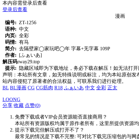
本内容需登录后查看
登录后查看
漫画
编号:
ZT-1256
语种:
中文
内页:
全彩
码情:
有马
简介:
去隔壁家◯家玩吧◯年 字幕+无字幕 109P
作者:
[ふぁいあ]
解压码:
way29.top
提示:
隐藏区域即为下载地址，务必下载在解压！如无法打开网页，
声明：本站所有文章，如无特殊说明或标注，均为本站原创发
站内容侵犯了原著者的合法权益，可联系我们进行处理。
BL
BL漫画
CG
CG筋肉
R18
ふぁいあ
中文
全彩
正太
LOONG
分享
收藏
点赞(
0
)
免费下载或者VIP会员资源能否直接商用？
本站所有资源版权均属于原作者所有，这里所提供资源均
提示下载完但解压或打开不了？
最常见的情况是下载不完整: 可对比下载完压缩包的与网