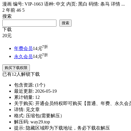
漫画 编号: VIP-1663 语种: 中文 内页: 黑白 码情: 条马 详情 ...
2 年前
46
5
搜索
搜索
下载
20
元
7折
年费会员
14
元
7折
永久会员
14
元
购买下载权限
已有
12
人解锁下载
包含资源:
(1个)
最近更新:
2026-05-19
累计销量:
12
关于购买:
开通会员特权即可购买【普通、年费、永久会
详情:
见文章
格式:
压缩包(需要解压）
解压码:
way29.top
提示:
隐藏区域即为下载地址，务必下载在解压