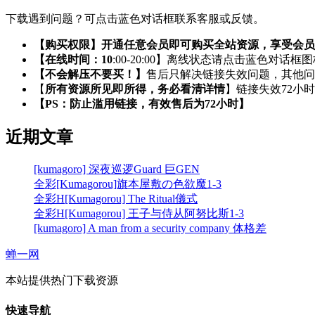
下载遇到问题？可点击蓝色对话框联系客服或反馈。
【购买权限】开通任意会员即可购买全站资源，享受会员
【在线时间：10
:00-20:00】离线状态请点击蓝色对话框
【不会解压不要买！】
售后只解决链接失效问题，其他问
【
所有资源所见即所得，务必看清详情
】链接失效72小
【PS：防止滥用链接，有效售后为72小时】
近期文章
[kumagoro] 深夜巡逻Guard 巨GEN
全彩[Kumagorou]旗本屋敷の色欲魔1-3
全彩H[Kumagorou] The Ritual儀式
全彩H[Kumagorou] 王子与侍从阿努比斯1-3
[kumagoro] A man from a security company 体格差
蝉一网
本站提供热门下载资源
快速导航