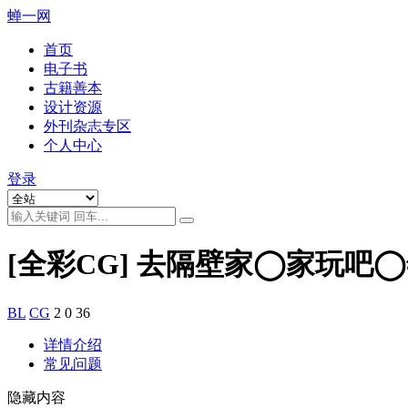
蝉一网
首页
电子书
古籍善本
设计资源
外刊杂志专区
个人中心
登录
[全彩CG] 去隔壁家◯家玩吧◯
BL
CG
2
0
36
详情介绍
常见问题
隐藏内容