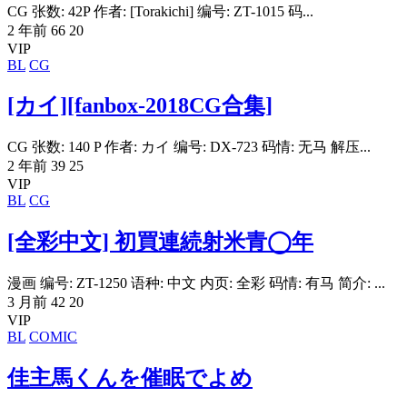
CG 张数: 42P 作者: [Torakichi] 编号: ZT-1015 码...
2 年前
66
20
VIP
BL
CG
[カイ][fanbox-2018CG合集]
CG 张数: 140 P 作者: カイ 编号: DX-723 码情: 无马 解压...
2 年前
39
25
VIP
BL
CG
[全彩中文] 初買連続射米青◯年
漫画 编号: ZT-1250 语种: 中文 内页: 全彩 码情: 有马 简介: ...
3 月前
42
20
VIP
BL
COMIC
佳主馬くんを催眠でよめ