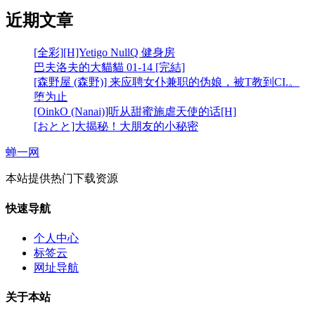
近期文章
[全彩][H]Yetigo NullQ 健身房
巴夫洛夫的大貓貓 01-14 [完結]
[森野屋 (森野)] 来应聘女仆兼职的伪娘，被T教到CI.。
堕为止
[OinkO (Nanai)]听从甜蜜施虐天使的话[H]
[おとと]大揭秘！大朋友的小秘密
蝉一网
本站提供热门下载资源
快速导航
个人中心
标签云
网址导航
关于本站