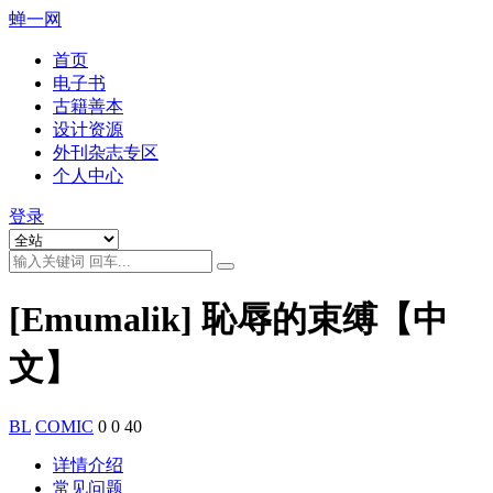
蝉一网
首页
电子书
古籍善本
设计资源
外刊杂志专区
个人中心
登录
[Emumalik] 恥辱的束缚【中
文】
BL
COMIC
0
0
40
详情介绍
常见问题