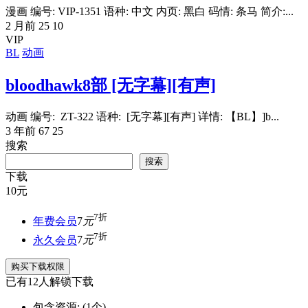
漫画 编号: VIP-1351 语种: 中文 内页: 黑白 码情: 条马 简介:...
2 月前
25
10
VIP
BL
动画
bloodhawk8部 [无字幕][有声]
动画 编号: ZT-322 语种: [无字幕][有声] 详情: 【BL】]b...
3 年前
67
25
搜索
搜索
下载
10
元
7折
年费会员
7
元
7折
永久会员
7
元
购买下载权限
已有
12
人解锁下载
包含资源:
(1个)