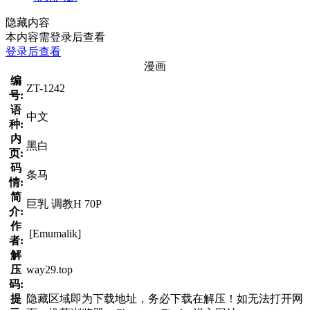
隐藏内容
本内容需登录后查看
登录后查看
漫画
编
ZT-1242
号:
语
中文
种:
内
黑白
页:
码
条马
情:
简
巨乳 调教H 70P
介:
作
[Emumalik]
者:
解
压
way29.top
码:
提
隐藏区域即为下载地址，务必下载在解压！如无法打开网