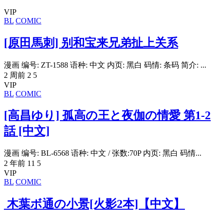
VIP
BL
COMIC
[原田馬刺] 别和宝来兄弟扯上关系
漫画 编号: ZT-1588 语种: 中文 内页: 黑白 码情: 条码 简介: ...
2 周前
2
5
VIP
BL
COMIC
[高昌ゆり] 孤高の王と夜伽の情愛 第1-2
話 [中文]
漫画 编号: BL-6568 语种: 中文 / 张数:70P 内页: 黑白 码情...
2 年前
11
5
VIP
BL
COMIC
木葉ボ通の小景[火影2本]【中文】