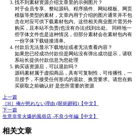
找不到素材资源介绍文章里的示例图片？
对于会员专享、整站源码、程序插件、网站模板、网页
模版等类型的素材，文章内用于介绍的图片通常并不包
含在对应可供下载素材包内。这些相关商业图片需另外
购买，且本站不负责(也没有办法)找到出处。 同样地一
些字体文件也是这种情况，但部分素材会在素材包内有
一份字体下载链接清单。
付款后无法显示下载地址或者无法查看内容？
如果您已经成功付款但是网站没有弹出成功提示，请联
系站长提供付款信息为您处理
购买该资源后，可以退款吗？
源码素材属于虚拟商品，具有可复制性，可传播性，一
旦授予，不接受任何形式的退款、换货要求。请您在购
买获取之前确认好 是您所需要的资源
上一篇
［H］俺が怒れない理由 (呪術廻戦)【中文】
下一篇
生意非常火爆的風俗店 ‐不良少年編【中文】
相关文章