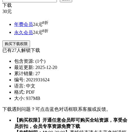
下载
30
元
8折
年费会员
24
元
8折
永久会员
24
元
购买下载权限
已有
27
人解锁下载
包含资源:
(1个)
最近更新:
2025-12-20
累计销量:
27
编号:
2021931624
语言:
中文
格式:
PDF
大小:
937MB
下载遇到问题？可点击蓝色对话框联系客服或反馈。
【购买权限】开通任意会员即可购买全站资源，享受会
员折扣，会员专享资源免费下载