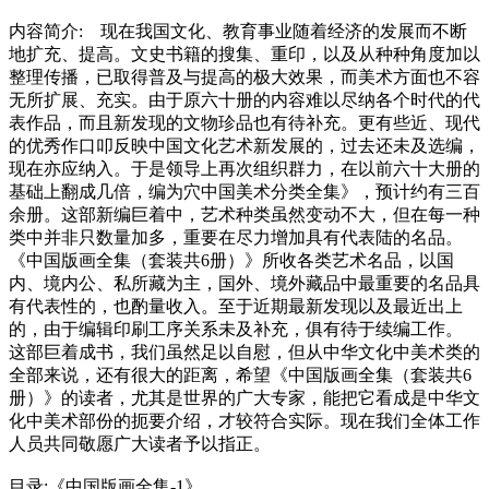
内容简介: 现在我国文化、教育事业随着经济的发展而不断
地扩充、提高。文史书籍的搜集、重印，以及从种种角度加以
整理传播，已取得普及与提高的极大效果，而美术方面也不容
无所扩展、充实。由于原六十册的内容难以尽纳各个时代的代
表作品，而且新发现的文物珍品也有待补充。更有些近、现代
的优秀作口叩反映中国文化艺术新发展的，过去还未及选编，
现在亦应纳入。于是领导上再次组织群力，在以前六十大册的
基础上翻成几倍，编为穴中国美术分类全集》，预计约有三百
余册。这部新编巨着中，艺术种类虽然变动不大，但在每一种
类中并非只数量加多，重要在尽力增加具有代表陆的名品。
《中国版画全集（套装共6册）》所收各类艺术名品，以国
内、境内公、私所藏为主，国外、境外藏品中最重要的名品具
有代表性的，也酌量收入。至于近期最新发现以及最近出上
的，由于编辑印刷工序关系未及补充，俱有待于续编工作。
这部巨着成书，我们虽然足以自慰，但从中华文化中美术类的
全部来说，还有很大的距离，希望《中国版画全集（套装共6
册）》的读者，尤其是世界的广大专家，能把它看成是中华文
化中美术部份的扼要介绍，才较符合实际。现在我们全体工作
人员共同敬愿广大读者予以指正。
目录:《中国版画全集-1》