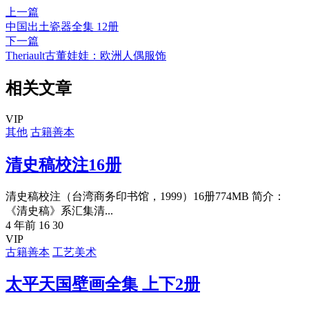
上一篇
中国出土瓷器全集 12册
下一篇
Theriault古董娃娃：欧洲人偶服饰
相关文章
VIP
其他
古籍善本
清史稿校注16册
清史稿校注（台湾商务印书馆，1999）16册774MB 简介：
《清史稿》系汇集清...
4 年前
16
30
VIP
古籍善本
工艺美术
太平天国壁画全集 上下2册