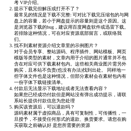
考 VIP介绍。
提示下载完但解压或打开不了？
最常见的情况是下载不完整: 可对比下载完压缩包的与网
盘上的容量，若小于网盘提示的容量则是这个原因。这
是浏览器下载的bug，建议用百度网盘软件或迅雷下载。
若排除这种情况，可在对应资源底部留言，或联络我
们。
找不到素材资源介绍文章里的示例图片？
对于会员专享、整站源码、程序插件、网站模板、网页
模版等类型的素材，文章内用于介绍的图片通常并不包
含在对应可供下载素材包内。这些相关商业图片需另外
购买，且本站不负责(也没有办法)找到出处。 同样地一
些字体文件也是这种情况，但部分素材会在素材包内有
一份字体下载链接清单。
付款后无法显示下载地址或者无法查看内容？
如果您已经成功付款但是网站没有弹出成功提示，请联
系站长提供付款信息为您处理
购买该资源后，可以退款吗？
源码素材属于虚拟商品，具有可复制性，可传播性，一
旦授予，不接受任何形式的退款、换货要求。请您在购
买获取之前确认好 是您所需要的资源