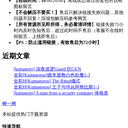
【在线时间：10
:00-20:00】离线状态请点击蓝色对话框
图标留言
【不会解压不要买！】
售后只解决链接失效问题，其他
问题不回复！压缩包解压码参考网页
【
所有资源所见即所得，务必看清详情
】链接失效72小
时内及时告知售后，超过此时间不售后（客服不在线时
间留言，上线即售后）
【PS：防止滥用链接，有效售后为72小时】
近期文章
[kumagoro] 深夜巡逻Guard 巨GEN
全彩[Kumagorou]旗本屋敷の色欲魔1-3
全彩H[Kumagorou] The Ritual儀式
全彩H[Kumagorou] 王子与侍从阿努比斯1-3
[kumagoro] A man from a security company 体格差
蝉一网
本站提供热门下载资源
快速导航