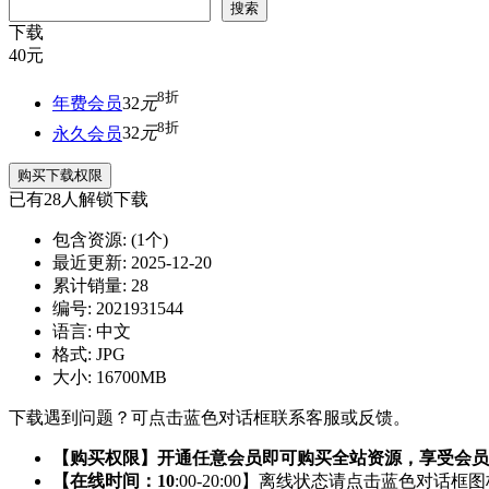
搜索
下载
40
元
8折
年费会员
32
元
8折
永久会员
32
元
购买下载权限
已有
28
人解锁下载
包含资源:
(1个)
最近更新:
2025-12-20
累计销量:
28
编号:
2021931544
语言:
中文
格式:
JPG
大小:
16700MB
下载遇到问题？可点击蓝色对话框联系客服或反馈。
【购买权限】开通任意会员即可购买全站资源，享受会员
【在线时间：10
:00-20:00】离线状态请点击蓝色对话框