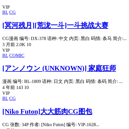
VIP
BL
CG
[冥河残月][荒泷一斗]一斗挑战大赛
CG漫画 编号: DX-378 语种: 中文 内页: 黑白 码情: 条马 简介:...
3 月前
2.0K
10
VIP
BL
COMIC
[アンノウン (UNKNOWN)] 家庭狂师
漫画 编号: BL-1809 语种: 日文 内页: 黑白 码情: 条码 简介: ...
4 年前
143
10
VIP
BL
CG
[Niko Futon]大大筋肉CG图包
CG 张数: 34P 作者: [Niko Futon] 编号: VIP-1628...