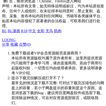
示:
页，推荐浏览器：Chrome、Firefox进入网站
声明：本站所有文章，如无特殊说明或标注，均为本站原创发
布。任何个人或组织，在未征得本站同意时，禁止复制、盗
用、采集、发布本站内容到任何网站、书籍等各类媒体平台。
如若本站内容侵犯了原著者的合法权益，可联系我们进行处
理。
BL
BL漫画
R18
中文
全彩
无马
筋肉
LOONG
分享
收藏
点赞(
0
)
免费下载或者VIP会员资源能否直接商用？
本站所有资源版权均属于原作者所有，这里所提供资源
均只能用于参考学习用，请勿直接商用。若由于商用引
起版权纠纷，一切责任均由使用者承担。更多说明请参
考 VIP介绍。
提示下载完但解压或打开不了？
最常见的情况是下载不完整: 可对比下载完压缩包的与网
盘上的容量，若小于网盘提示的容量则是这个原因。这
是浏览器下载的bug，建议用百度网盘软件或迅雷下载。
若排除这种情况，可在对应资源底部留言，或联络我
们。