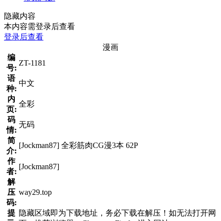
隐藏内容
本内容需登录后查看
登录后查看
漫画
编
ZT-1181
号:
语
中文
种:
内
全彩
页:
码
无码
情:
简
[Jockman87] 全彩筋肉CG漫3本 62P
介:
作
[Jockman87]
者:
解
压
way29.top
码:
提
隐藏区域即为下载地址，务必下载在解压！如无法打开网