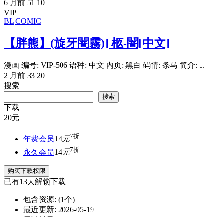
6 月前
51
10
VIP
BL
COMIC
【胖熊】(旋牙闇霧)] 柩-闇[中文]
漫画 编号: VIP-506 语种: 中文 内页: 黑白 码情: 条马 简介: ...
2 月前
33
20
搜索
搜索
下载
20
元
7折
年费会员
14
元
7折
永久会员
14
元
购买下载权限
已有
13
人解锁下载
包含资源:
(1个)
最近更新:
2026-05-19