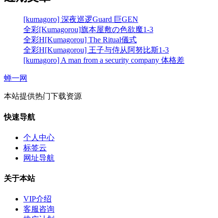
[kumagoro] 深夜巡逻Guard 巨GEN
全彩[Kumagorou]旗本屋敷の色欲魔1-3
全彩H[Kumagorou] The Ritual儀式
全彩H[Kumagorou] 王子与侍从阿努比斯1-3
[kumagoro] A man from a security company 体格差
蝉一网
本站提供热门下载资源
快速导航
个人中心
标签云
网址导航
关于本站
VIP介绍
客服咨询