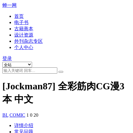
蝉一网
首页
电子书
古籍善本
设计资源
外刊杂志专区
个人中心
登录
[Jockman87] 全彩筋肉CG漫3
本 中文
BL
COMIC
1
0
20
详情介绍
常见问题