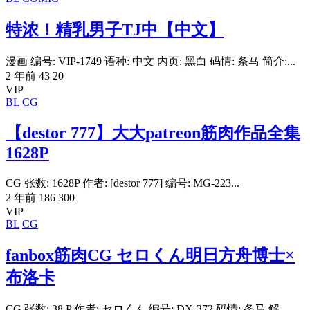
特浓！精乳男子TJ中【中文】
漫画 编号: VIP-1749 语种: 中文 内页: 黑白 码情: 条马 简介:...
2 年前
43
20
VIP
BL
CG
【destor 777】大大patreon筋肉作品全集
1628P
CG 张数: 1628P 作者: [destor 777] 编号: MG-223...
2 年前
186
300
VIP
BL
CG
fanbox筋肉CG セロくん明日方舟博士×
布洛卡
CG 张数: 38 P 作者: セロくん 编号: DX-372 码情: 条马 解...