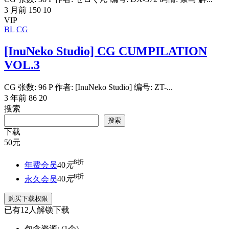
3 月前
150
10
VIP
BL
CG
[InuNeko Studio] CG CUMPILATION
VOL.3
CG 张数: 96 P 作者: [InuNeko Studio] 编号: ZT-...
3 年前
86
20
搜索
搜索
下载
50
元
8折
年费会员
40
元
8折
永久会员
40
元
购买下载权限
已有
12
人解锁下载
包含资源:
(1个)