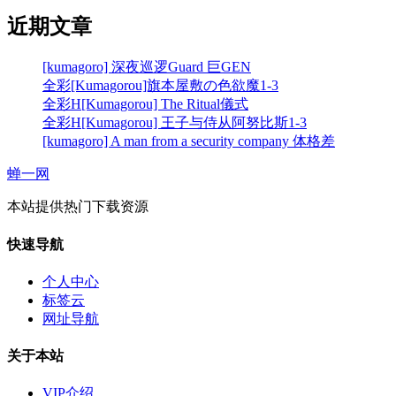
近期文章
[kumagoro] 深夜巡逻Guard 巨GEN
全彩[Kumagorou]旗本屋敷の色欲魔1-3
全彩H[Kumagorou] The Ritual儀式
全彩H[Kumagorou] 王子与侍从阿努比斯1-3
[kumagoro] A man from a security company 体格差
蝉一网
本站提供热门下载资源
快速导航
个人中心
标签云
网址导航
关于本站
VIP介绍