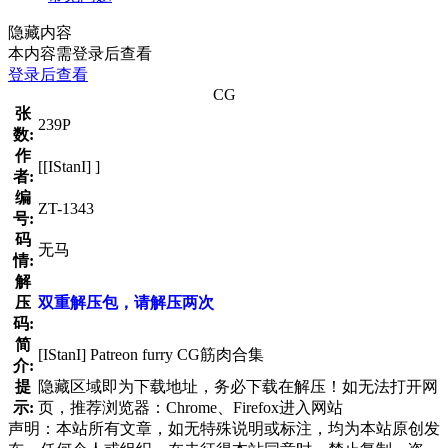
隐藏内容
本内容需登录后查看
登录后查看
CG
张
239P
数:
作
[[IStanI] ]
者:
编
ZT-1343
号:
码
无马
情:
解
压
双重解压包，请解压两次
码:
简
[IStanI] Patreon furry CG筋肉合集
介:
提
隐藏区域即为下载地址，务必下载在解压！如无法打开网
示:
页，推荐浏览器：Chrome、Firefox进入网站
声明：本站所有文章，如无特殊说明或标注，均为本站原创发