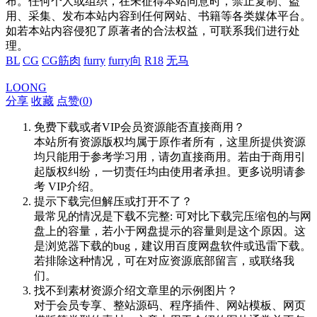
布。任何个人或组织，在未征得本站同意时，禁止复制、盗
用、采集、发布本站内容到任何网站、书籍等各类媒体平台。
如若本站内容侵犯了原著者的合法权益，可联系我们进行处
理。
BL
CG
CG筋肉
furry
furry向
R18
无马
LOONG
分享
收藏
点赞(
0
)
免费下载或者VIP会员资源能否直接商用？
本站所有资源版权均属于原作者所有，这里所提供资源
均只能用于参考学习用，请勿直接商用。若由于商用引
起版权纠纷，一切责任均由使用者承担。更多说明请参
考 VIP介绍。
提示下载完但解压或打开不了？
最常见的情况是下载不完整: 可对比下载完压缩包的与网
盘上的容量，若小于网盘提示的容量则是这个原因。这
是浏览器下载的bug，建议用百度网盘软件或迅雷下载。
若排除这种情况，可在对应资源底部留言，或联络我
们。
找不到素材资源介绍文章里的示例图片？
对于会员专享、整站源码、程序插件、网站模板、网页