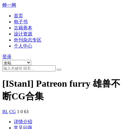
蝉一网
首页
电子书
古籍善本
设计资源
外刊杂志专区
个人中心
登录
[IStanI] Patreon furry 雄兽不
断CG合集
BL
CG
1
0
63
详情介绍
常见问题