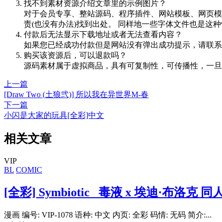
找不到素材资源介绍文章里的示例图片？
对于会员专享、整站源码、程序插件、网站模板、网页模
责(也没有办法)找到出处。 同样地一些字体文件也是这
付款后无法显示下载地址或者无法查看内容？
如果您已经成功付款但是网站没有弹出成功提示，请联系
购买该资源后，可以退款吗？
源码素材属于虚拟商品，具有可复制性，可传播性，一旦
上一篇
[Draw Two (土狼弐)] 所以我在异世界M-春
下一篇
小闪是大家的玩具[全彩]中文
相关文章
VIP
BL
COMIC
[全彩] Symbiotic_ 毒液 x 埃迪·布洛克 
漫画 编号: VIP-1078 语种: 中文 内页: 全彩 码情: 无码 简介:...