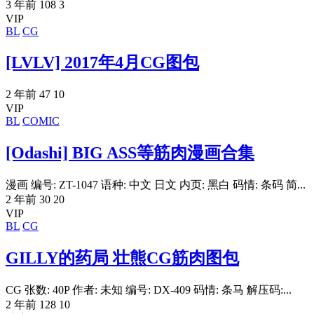
3 年前
108
3
VIP
BL
CG
[LVLV] 2017年4月CG图包
2 年前
47
10
VIP
BL
COMIC
[Odashi] BIG ASS等筋肉漫画合集
漫画 编号: ZT-1047 语种: 中文 日文 内页: 黑白 码情: 条码 简...
2 年前
30
20
VIP
BL
CG
GILLY的药局 壮熊CG筋肉图包
CG 张数: 40P 作者: 未知 编号: DX-409 码情: 条马 解压码:...
2 年前
128
10