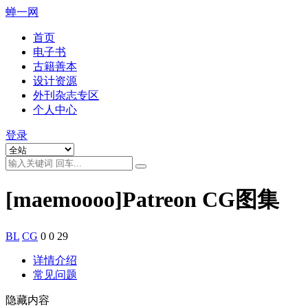
蝉一网
首页
电子书
古籍善本
设计资源
外刊杂志专区
个人中心
登录
[maemoooo]Patreon CG图集
BL
CG
0
0
29
详情介绍
常见问题
隐藏内容