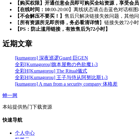
【购买权限】开通任意会员即可购买全站资源，享受会员
【在线时间：10
:00-20:00】离线状态请点击蓝色对话框
【不会解压不要买！】
售后只解决链接失效问题，其他问
【
所有资源所见即所得，务必看清详情
】链接失效72小
【PS：防止滥用链接，有效售后为72小时】
近期文章
[kumagoro] 深夜巡逻Guard 巨GEN
全彩[Kumagorou]旗本屋敷の色欲魔1-3
全彩H[Kumagorou] The Ritual儀式
全彩H[Kumagorou] 王子与侍从阿努比斯1-3
[kumagoro] A man from a security company 体格差
蝉一网
本站提供热门下载资源
快速导航
个人中心