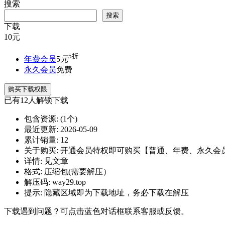
搜索
搜索
下载
10
元
5折
年费会员
5
元
永久会员
免费
购买下载权限
已有
12
人解锁下载
包含资源:
(1个)
最近更新:
2026-05-09
累计销量:
12
关于购买:
开通会员特权即可购买【普通、年费、永久会
详情:
见文章
格式:
压缩包(需要解压）
解压码:
way29.top
提示:
隐藏区域即为下载地址，务必下载在解压
下载遇到问题？可点击蓝色对话框联系客服或反馈。