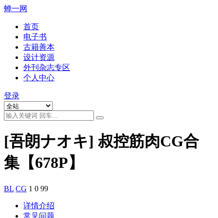
蝉一网
首页
电子书
古籍善本
设计资源
外刊杂志专区
个人中心
登录
[吾朗ナオキ] 叔控筋肉CG合
集【678P】
BL
CG
1
0
99
详情介绍
常见问题