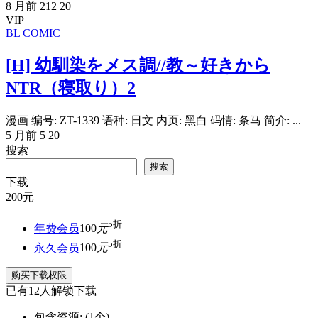
8 月前
212
20
VIP
BL
COMIC
[H] 幼馴染をメス調//教～好きから
NTR（寝取り）2
漫画 编号: ZT-1339 语种: 日文 内页: 黑白 码情: 条马 简介: ...
5 月前
5
20
搜索
搜索
下载
200
元
5折
年费会员
100
元
5折
永久会员
100
元
购买下载权限
已有
12
人解锁下载
包含资源:
(1个)