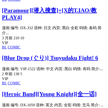
[Paramour][潜入搜查]+[X的T.IAO/教
PLAY4]
漫画 编号: DX-332 语种: 日文 内页: 黑白 全彩 码情: 条码 简
介...
3 月前
210
10
VIP
BL
COMIC
[Blue Drop (ぐり)] Tsuyudaku Fight! 6
漫画 编号: VIP-1522 语种: 中文 内页: 黑白 码情: 有码 简介:...
2 年前
138
5
VIP
BL
COMIC
[Heroic Band][Young Knight][全一话]
漫画 编号: DX-1059 语种: 英文 内页: 全彩 码情: 无马 简介: ...