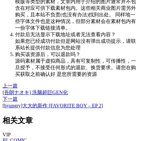
模版等类型的素材，文章内用于介绍的图片通常并不包
含在对应可供下载素材包内。这些相关商业图片需另外
购买，且本站不负责(也没有办法)找到出处。 同样地一
些字体文件也是这种情况，但部分素材会在素材包内有
一份字体下载链接清单。
付款后无法显示下载地址或者无法查看内容？
如果您已经成功付款但是网站没有弹出成功提示，请联
系站长提供付款信息为您处理
购买该资源后，可以退款吗？
源码素材属于虚拟商品，具有可复制性，可传播性，一
旦授予，不接受任何形式的退款、换货要求。请您在购
买获取之前确认好 是您所需要的资源
上一篇
[吾朗ナオキ] 洗脑超巨GEN化
下一篇
[hyungry]大大的新作 [FAVORITE BOY – EP 2]
相关文章
VIP
BL
COMIC