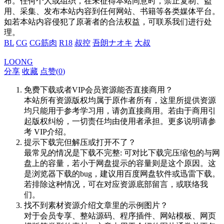
布。任何个人或组织，在未征得本站同意时，禁止复制、盗
用、采集、发布本站内容到任何网站、书籍等各类媒体平台。
如若本站内容侵犯了原著者的合法权益，可联系我们进行处
理。
BL
CG
CG筋肉
R18
叔控
吾朗ナオキ
大叔
LOONG
分享
收藏
点赞(
0
)
免费下载或者VIP会员资源能否直接商用？
本站所有资源版权均属于原作者所有，这里所提供资源
均只能用于参考学习用，请勿直接商用。若由于商用引
起版权纠纷，一切责任均由使用者承担。更多说明请参
考 VIP介绍。
提示下载完但解压或打开不了？
最常见的情况是下载不完整: 可对比下载完压缩包的与网
盘上的容量，若小于网盘提示的容量则是这个原因。这
是浏览器下载的bug，建议用百度网盘软件或迅雷下载。
若排除这种情况，可在对应资源底部留言，或联络我
们。
找不到素材资源介绍文章里的示例图片？
对于会员专享、整站源码、程序插件、网站模板、网页