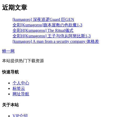
近期文章
[kumagoro] 深夜巡逻Guard 巨GEN
全彩[Kumagorou]旗本屋敷の色欲魔1-3
全彩H[Kumagorou] The Ritual儀式
全彩H[Kumagorou] 王子与侍从阿努比斯1-3
[kumagoro] A man from a security company 体格差
蝉一网
本站提供热门下载资源
快速导航
个人中心
标签云
网址导航
关于本站
VIP介绍