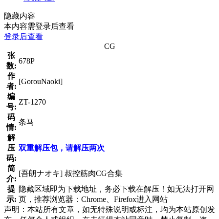
隐藏内容
本内容需登录后查看
登录后查看
CG
张
678P
数:
作
[GorouNaoki]
者:
编
ZT-1270
号:
码
条马
情:
解
压
双重解压包，请解压两次
码:
简
[吾朗ナオキ] 叔控筋肉CG合集
介:
提
隐藏区域即为下载地址，务必下载在解压！如无法打开网
示:
页，推荐浏览器：Chrome、Firefox进入网站
声明：本站所有文章，如无特殊说明或标注，均为本站原创发