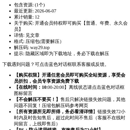
包含资源:
(1个)
最近更新:
2026-06-07
累计销量:
12
关于购买:
开通会员特权即可购买【普通、年费、永久会
员】
详情:
见文章
格式:
压缩包(需要解压）
解压码:
way29.top
提示:
隐藏区域即为下载地址，务必下载在解压
下载遇到问题？可点击蓝色对话框联系客服或反馈。
【购买权限】开通任意会员即可购买全站资源，享受会
员折扣，会员专享资源免费下载
【在线时间：10
:00-20:00】离线状态请点击蓝色对话框
图标留言
【不会解压不要买！】
售后只解决链接失效问题，其他
问题不回复！压缩包解压码参考网页
【
所有资源所见即所得，务必看清详情
】链接失效72小
时内及时告知售后，超过此时间不售后（客服不在线时
间留言，上线即售后）
【PS：防止滥用链接，有效售后为72小时】