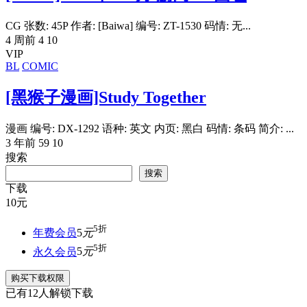
CG 张数: 45P 作者: [Baiwa] 编号: ZT-1530 码情: 无...
4 周前
4
10
VIP
BL
COMIC
[黑猴子漫画]Study Together
漫画 编号: DX-1292 语种: 英文 内页: 黑白 码情: 条码 简介: ...
3 年前
59
10
搜索
搜索
下载
10
元
5折
年费会员
5
元
5折
永久会员
5
元
购买下载权限
已有
12
人解锁下载