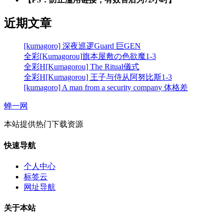
近期文章
[kumagoro] 深夜巡逻Guard 巨GEN
全彩[Kumagorou]旗本屋敷の色欲魔1-3
全彩H[Kumagorou] The Ritual儀式
全彩H[Kumagorou] 王子与侍从阿努比斯1-3
[kumagoro] A man from a security company 体格差
蝉一网
本站提供热门下载资源
快速导航
个人中心
标签云
网址导航
关于本站