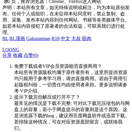
示:
页，推荐浏览器：Chrome、Firefox进入网站
声明：本站所有文章，如无特殊说明或标注，均为本站原创发
布。任何个人或组织，在未征得本站同意时，禁止复制、盗
用、采集、发布本站内容到任何网站、书籍等各类媒体平台。
如若本站内容侵犯了原著者的合法权益，可联系我们进行处
理。
BL
BL漫画
Gakuranman
R18
中文
大叔
筋肉
LOONG
分享
收藏
点赞(
0
)
免费下载或者VIP会员资源能否直接商用？
本站所有资源版权均属于原作者所有，这里所提供资源
均只能用于参考学习用，请勿直接商用。若由于商用引
起版权纠纷，一切责任均由使用者承担。更多说明请参
考 VIP介绍。
提示下载完但解压或打开不了？
最常见的情况是下载不完整: 可对比下载完压缩包的与网
盘上的容量，若小于网盘提示的容量则是这个原因。这
是浏览器下载的bug，建议用百度网盘软件或迅雷下载。
若排除这种情况，可在对应资源底部留言，或联络我
们。