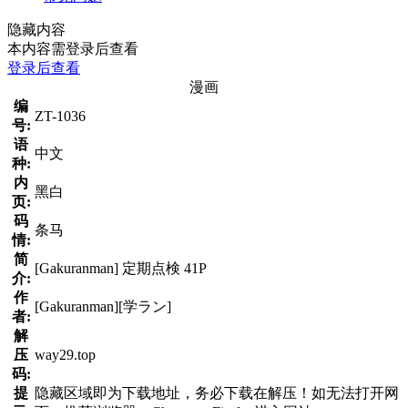
隐藏内容
本内容需登录后查看
登录后查看
漫画
编
ZT-1036
号:
语
中文
种:
内
黑白
页:
码
条马
情:
简
[Gakuranman] 定期点検 41P
介:
作
[Gakuranman][学ラン]
者:
解
压
way29.top
码:
提
隐藏区域即为下载地址，务必下载在解压！如无法打开网