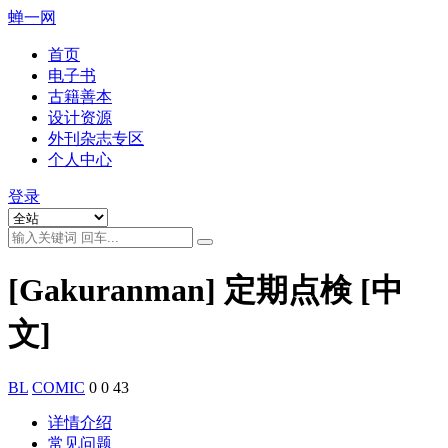
蝉一网
首页
电子书
古籍善本
设计资源
外刊杂志专区
个人中心
登录
[Gakuranman] 定期点検 [中
文]
BL
COMIC
0
0
43
详情介绍
常见问题