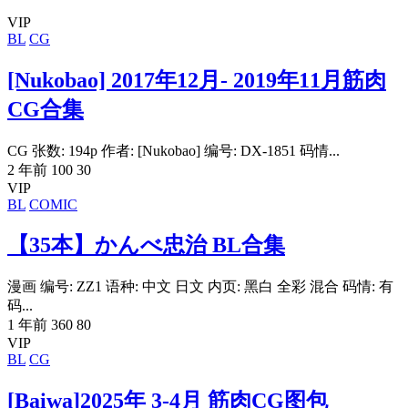
VIP
BL
CG
[Nukobao] 2017年12月- 2019年11月筋肉
CG合集
CG 张数: 194p 作者: [Nukobao] 编号: DX-1851 码情...
2 年前
100
30
VIP
BL
COMIC
【35本】かんべ忠治 BL合集
漫画 编号: ZZ1 语种: 中文 日文 内页: 黑白 全彩 混合 码情: 有
码...
1 年前
360
80
VIP
BL
CG
[Baiwa]2025年 3-4月 筋肉CG图包