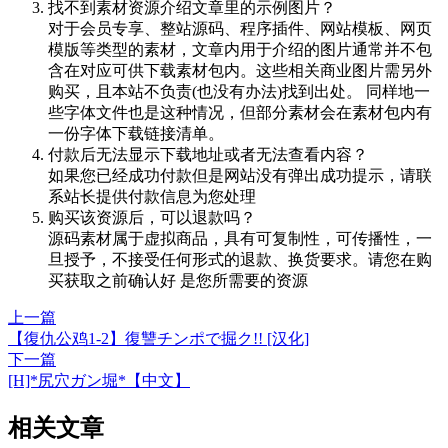
找不到素材资源介绍文章里的示例图片？
对于会员专享、整站源码、程序插件、网站模板、网页
模版等类型的素材，文章内用于介绍的图片通常并不包
含在对应可供下载素材包内。这些相关商业图片需另外
购买，且本站不负责(也没有办法)找到出处。 同样地一
些字体文件也是这种情况，但部分素材会在素材包内有
一份字体下载链接清单。
付款后无法显示下载地址或者无法查看内容？
如果您已经成功付款但是网站没有弹出成功提示，请联
系站长提供付款信息为您处理
购买该资源后，可以退款吗？
源码素材属于虚拟商品，具有可复制性，可传播性，一
旦授予，不接受任何形式的退款、换货要求。请您在购
买获取之前确认好 是您所需要的资源
上一篇
【復仇公鸡1-2】復讐チンポで掘ク!! [汉化]
下一篇
[H]*尻穴ガン堀*【中文】
相关文章