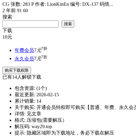
CG 张数: 283 P 作者: LionKinEn 编号: DX-137 码情...
2 年前
91
60
搜索
搜索
下载
10
元
7折
年费会员
7
元
7折
永久会员
7
元
购买下载权限
已有
14
人解锁下载
包含资源:
(1个)
最近更新:
2026-02-15
累计销量:
14
关于购买:
开通会员特权即可购买【普通、年费、永久会
详情:
见文章
格式:
压缩包(需要解压）
解压码:
way29.top
提示:
隐藏区域即为下载地址，务必下载在解压