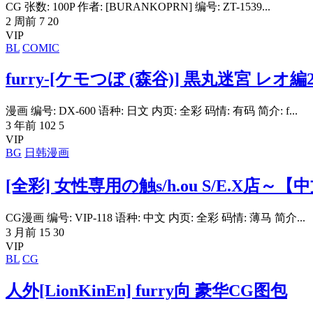
CG 张数: 100P 作者: [BURANKOPRN] 编号: ZT-1539...
2 周前
7
20
VIP
BL
COMIC
furry-[ケモつぼ (森谷)] 黒丸迷宮 レオ編2
漫画 编号: DX-600 语种: 日文 内页: 全彩 码情: 有码 简介: f...
3 年前
102
5
VIP
BG
日韩漫画
[全彩] 女性専用の触s/h.ou S/E.X店～【
CG漫画 编号: VIP-118 语种: 中文 内页: 全彩 码情: 薄马 简介...
3 月前
15
30
VIP
BL
CG
人外[LionKinEn] furry向 豪华CG图包