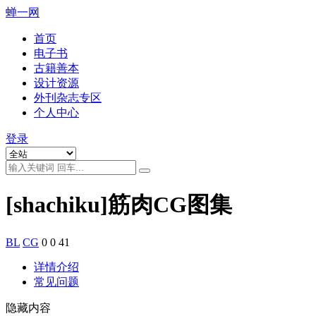
蝉一网
首页
电子书
古籍善本
设计资源
外刊杂志专区
个人中心
登录
[shachiku]筋肉CG图集
BL
CG
0
0
41
详情介绍
常见问题
隐藏内容