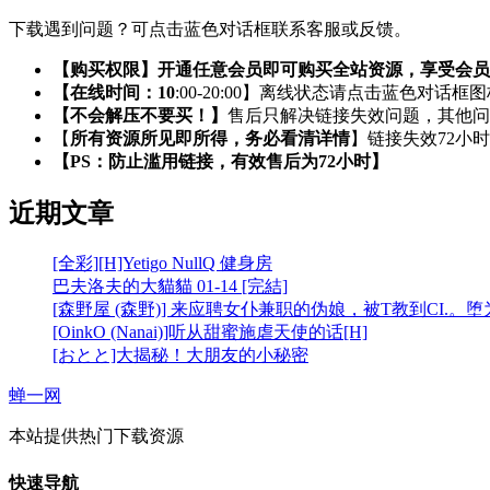
下载遇到问题？可点击蓝色对话框联系客服或反馈。
【购买权限】开通任意会员即可购买全站资源，享受会员
【在线时间：10
:00-20:00】离线状态请点击蓝色对话框
【不会解压不要买！】
售后只解决链接失效问题，其他问
【
所有资源所见即所得，务必看清详情
】链接失效72小
【PS：防止滥用链接，有效售后为72小时】
近期文章
[全彩][H]Yetigo NullQ 健身房
巴夫洛夫的大貓貓 01-14 [完結]
[森野屋 (森野)] 来应聘女仆兼职的伪娘，被T教到CI.。
[OinkO (Nanai)]听从甜蜜施虐天使的话[H]
[おとと]大揭秘！大朋友的小秘密
蝉一网
本站提供热门下载资源
快速导航