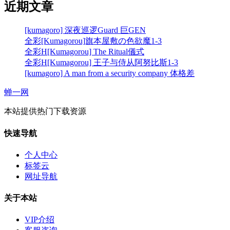
近期文章
[kumagoro] 深夜巡逻Guard 巨GEN
全彩[Kumagorou]旗本屋敷の色欲魔1-3
全彩H[Kumagorou] The Ritual儀式
全彩H[Kumagorou] 王子与侍从阿努比斯1-3
[kumagoro] A man from a security company 体格差
蝉一网
本站提供热门下载资源
快速导航
个人中心
标签云
网址导航
关于本站
VIP介绍