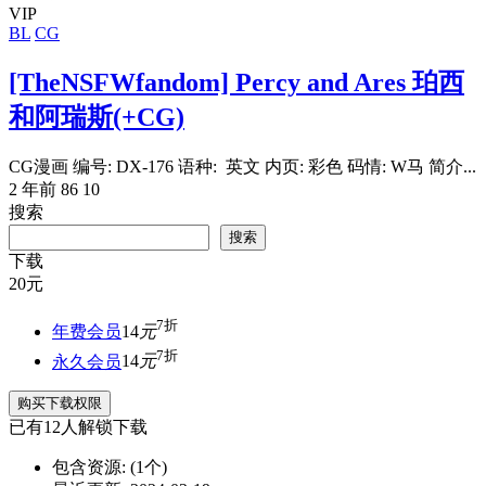
VIP
BL
CG
[TheNSFWfandom] Percy and Ares 珀西
和阿瑞斯(+CG)
CG漫画 编号: DX-176 语种: 英文 内页: 彩色 码情: W马 简介...
2 年前
86
10
搜索
搜索
下载
20
元
7折
年费会员
14
元
7折
永久会员
14
元
购买下载权限
已有
12
人解锁下载
包含资源:
(1个)