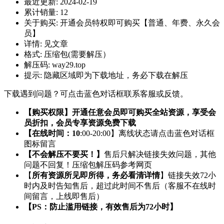
最近更新:
2024-02-19
累计销量:
12
关于购买:
开通会员特权即可购买【普通、年费、永久会
员】
详情:
见文章
格式:
压缩包(需要解压）
解压码:
way29.top
提示:
隐藏区域即为下载地址，务必下载在解压
下载遇到问题？可点击蓝色对话框联系客服或反馈。
【购买权限】开通任意会员即可购买全站资源，享受会
员折扣，会员专享资源免费下载
【在线时间：10
:00-20:00】离线状态请点击蓝色对话框
图标留言
【不会解压不要买！】
售后只解决链接失效问题，其他
问题不回复！压缩包解压码参考网页
【
所有资源所见即所得，务必看清详情
】链接失效72小
时内及时告知售后，超过此时间不售后（客服不在线时
间留言，上线即售后）
【PS：防止滥用链接，有效售后为72小时】