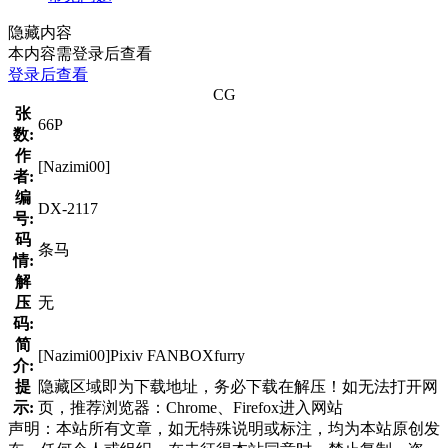
隐藏内容
本内容需登录后查看
登录后查看
CG
张
66P
数:
作
[Nazimi00]
者:
编
DX-2117
号:
码
条马
情:
解
压
无
码:
简
[Nazimi00]Pixiv FANBOXfurry
介:
提
隐藏区域即为下载地址，务必下载在解压！如无法打开网
示:
页，推荐浏览器：Chrome、Firefox进入网站
声明：本站所有文章，如无特殊说明或标注，均为本站原创发