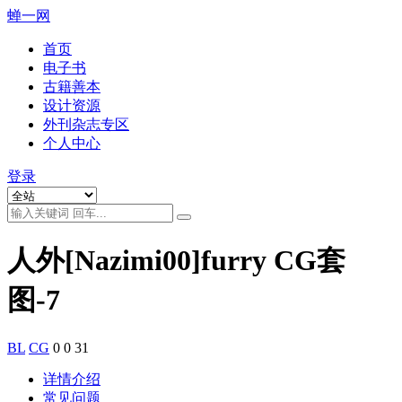
蝉一网
首页
电子书
古籍善本
设计资源
外刊杂志专区
个人中心
登录
人外[Nazimi00]furry CG套
图-7
BL
CG
0
0
31
详情介绍
常见问题