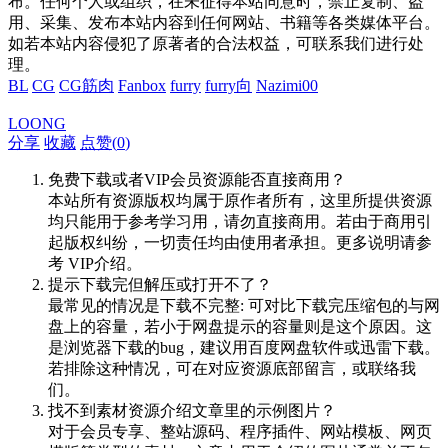
布。任何个人或组织，在未征得本站同意时，禁止复制、盗
用、采集、发布本站内容到任何网站、书籍等各类媒体平台。
如若本站内容侵犯了原著者的合法权益，可联系我们进行处
理。
BL
CG
CG筋肉
Fanbox
furry
furry向
Nazimi00
LOONG
分享
收藏
点赞(
0
)
免费下载或者VIP会员资源能否直接商用？
本站所有资源版权均属于原作者所有，这里所提供资源
均只能用于参考学习用，请勿直接商用。若由于商用引
起版权纠纷，一切责任均由使用者承担。更多说明请参
考 VIP介绍。
提示下载完但解压或打开不了？
最常见的情况是下载不完整: 可对比下载完压缩包的与网
盘上的容量，若小于网盘提示的容量则是这个原因。这
是浏览器下载的bug，建议用百度网盘软件或迅雷下载。
若排除这种情况，可在对应资源底部留言，或联络我
们。
找不到素材资源介绍文章里的示例图片？
对于会员专享、整站源码、程序插件、网站模板、网页