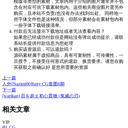
模版等类型的素材，文章内用于介绍的图片通常并不包
含在对应可供下载素材包内。这些相关商业图片需另外
购买，且本站不负责(也没有办法)找到出处。 同样地一
些字体文件也是这种情况，但部分素材会在素材包内有
一份字体下载链接清单。
付款后无法显示下载地址或者无法查看内容？
如果您已经成功付款但是网站没有弹出成功提示，请联
系站长提供付款信息为您处理
购买该资源后，可以退款吗？
源码素材属于虚拟商品，具有可复制性，可传播性，一
旦授予，不接受任何形式的退款、换货要求。请您在购
买获取之前确认好 是您所需要的资源
上一篇
人外[Nazimi00]furry CG套图6期
下一篇
[warikan] 百を超え初心貫徹 (鬼滅の刃)
相关文章
VIP
BL
CG