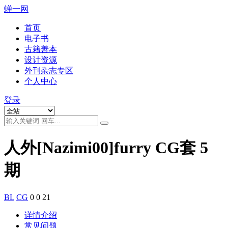
蝉一网
首页
电子书
古籍善本
设计资源
外刊杂志专区
个人中心
登录
人外[Nazimi00]furry CG套 5
期
BL
CG
0
0
21
详情介绍
常见问题