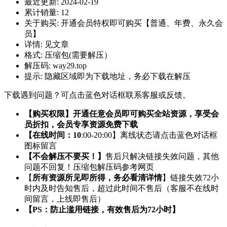
最近更新:
2024-02-19
累计销量:
12
关于购买:
开通会员特权即可购买【普通、年费、永久会
员】
详情:
见文章
格式:
压缩包(需要解压）
解压码:
way29.top
提示:
隐藏区域即为下载地址，务必下载在解压
下载遇到问题？可点击蓝色对话框联系客服或反馈。
【购买权限】开通任意会员即可购买全站资源，享受会
员折扣，会员专享资源免费下载
【在线时间：10
:00-20:00】离线状态请点击蓝色对话框
图标留言
【不会解压不要买！】
售后只解决链接失效问题，其他
问题不回复！压缩包解压码参考网页
【
所有资源所见即所得，务必看清详情
】链接失效72小
时内及时告知售后，超过此时间不售后（客服不在线时
间留言，上线即售后）
【PS：防止滥用链接，有效售后为72小时】