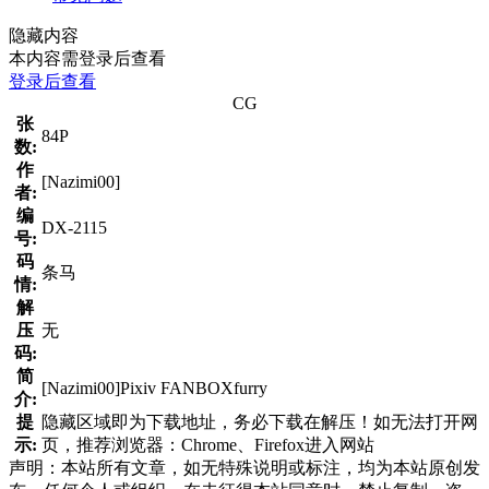
隐藏内容
本内容需登录后查看
登录后查看
CG
张
84P
数:
作
[Nazimi00]
者:
编
DX-2115
号:
码
条马
情:
解
压
无
码:
简
[Nazimi00]Pixiv FANBOXfurry
介:
提
隐藏区域即为下载地址，务必下载在解压！如无法打开网
示:
页，推荐浏览器：Chrome、Firefox进入网站
声明：本站所有文章，如无特殊说明或标注，均为本站原创发