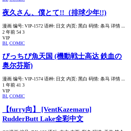
夜久さん、僕とて!!（排球少年!!)
漫画 编号: VIP-1572 语种: 日文 内页: 黑白 码情: 条马 详情 ...
2 年前
54
3
VIP
BL
COMIC
ぴっちぴ魚天国 (機動戦士高达 鉄血の
奥尔芬斯)
漫画 编号: VIP-1574 语种: 日文 内页: 黑白 码情: 条马 详情 ...
1 年前
41
3
VIP
BL
COMIC
【furry向】 [VentKazemaru]
RudderButt Lake全彩中文