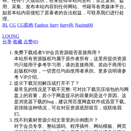
布。任何个人或组织，在未征得本站同意时，禁止复制、盗
用、采集、发布本站内容到任何网站、书籍等各类媒体平台。
如若本站内容侵犯了原著者的合法权益，可联系我们进行处
理。
BL
CG
CG筋肉
Fanbox
furry
furry向
Nazimi00
LOONG
分享
收藏
点赞(
0
)
免费下载或者VIP会员资源能否直接商用？
本站所有资源版权均属于原作者所有，这里所提供资源
均只能用于参考学习用，请勿直接商用。若由于商用引
起版权纠纷，一切责任均由使用者承担。更多说明请参
考 VIP介绍。
提示下载完但解压或打开不了？
最常见的情况是下载不完整: 可对比下载完压缩包的与网
盘上的容量，若小于网盘提示的容量则是这个原因。这
是浏览器下载的bug，建议用百度网盘软件或迅雷下载。
若排除这种情况，可在对应资源底部留言，或联络我
们。
找不到素材资源介绍文章里的示例图片？
对于会员专享、整站源码、程序插件、网站模板、网页