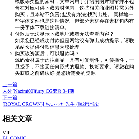
模版等类型的素材，文章内用于介绍的图片通常并不包
含在对应可供下载素材包内。这些相关商业图片需另外
购买，且本站不负责(也没有办法)找到出处。 同样地一
些字体文件也是这种情况，但部分素材会在素材包内有
一份字体下载链接清单。
付款后无法显示下载地址或者无法查看内容？
如果您已经成功付款但是网站没有弹出成功提示，请联
系站长提供付款信息为您处理
购买该资源后，可以退款吗？
源码素材属于虚拟商品，具有可复制性，可传播性，一
旦授予，不接受任何形式的退款、换货要求。请您在购
买获取之前确认好 是您所需要的资源
上一篇
人外[Nazimi00]furry CG套图3-4期
下一篇
[ROYAL CROWN)] ちいった先生 (呪術廻戦)
相关文章
VIP
BL
COMIC