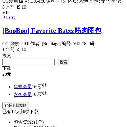
CG漫画 编号: DX-180 语种: 中文 内页: 彩色 码情: 无马 简介:...
3 月前
49
10
VIP
BL
CG
[BooBoo] Favorite Batzz筋肉图包
CG 张数: 29 P 作者: [Bontiage] 编号: VIP-782 码...
1 年前
55
10
搜索
搜索
下载
20
元
8折
年费会员
16
元
8折
永久会员
16
元
购买下载权限
已有
12
人解锁下载
包含资源:
(1个)