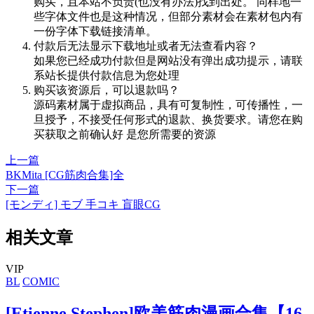
购买，且本站不负责(也没有办法)找到出处。 同样地一
些字体文件也是这种情况，但部分素材会在素材包内有
一份字体下载链接清单。
付款后无法显示下载地址或者无法查看内容？
如果您已经成功付款但是网站没有弹出成功提示，请联
系站长提供付款信息为您处理
购买该资源后，可以退款吗？
源码素材属于虚拟商品，具有可复制性，可传播性，一
旦授予，不接受任何形式的退款、换货要求。请您在购
买获取之前确认好 是您所需要的资源
上一篇
BKMita [CG筋肉合集]全
下一篇
[モンディ] モブ 手コキ 盲眼CG
相关文章
VIP
BL
COMIC
[Etienne Stephen]欧美筋肉漫画合集【16