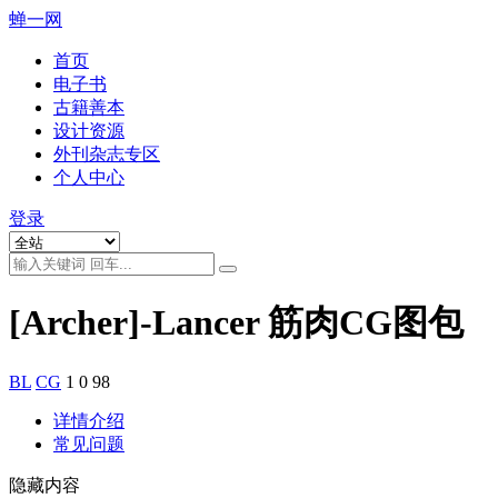
蝉一网
首页
电子书
古籍善本
设计资源
外刊杂志专区
个人中心
登录
[Archer]-Lancer 筋肉CG图包
BL
CG
1
0
98
详情介绍
常见问题
隐藏内容