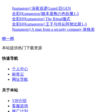
[kumagoro] 深夜巡逻Guard 巨GEN
全彩[Kumagorou]旗本屋敷の色欲魔1-3
全彩H[Kumagorou] The Ritual儀式
全彩H[Kumagorou] 王子与侍从阿努比斯1-3
[kumagoro] A man from a security company 体格差
蝉一网
本站提供热门下载资源
快速导航
个人中心
标签云
网址导航
关于本站
VIP介绍
客服咨询
推广计划