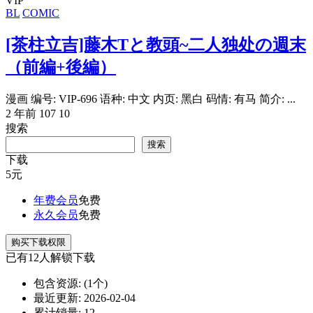
VIP
BL
COMIC
[茶柱立吉]藤木Tと教頭~二人独处の週末
（前編+後編）
漫画 编号: VIP-696 语种: 中文 内页: 黑白 码情: 有马 简介: ...
2 年前
107
10
搜索
搜索
下载
5
元
年费会员
免费
永久会员
免费
购买下载权限
已有
12
人解锁下载
包含资源:
(1个)
最近更新:
2026-02-04
累计销量:
12