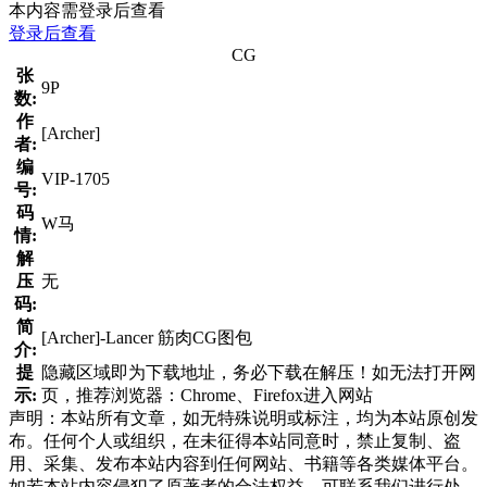
本内容需登录后查看
登录后查看
CG
张
9P
数:
作
[Archer]
者:
编
VIP-1705
号:
码
W马
情:
解
压
无
码:
简
[Archer]-Lancer 筋肉CG图包
介:
提
隐藏区域即为下载地址，务必下载在解压！如无法打开网
示:
页，推荐浏览器：Chrome、Firefox进入网站
声明：本站所有文章，如无特殊说明或标注，均为本站原创发
布。任何个人或组织，在未征得本站同意时，禁止复制、盗
用、采集、发布本站内容到任何网站、书籍等各类媒体平台。
如若本站内容侵犯了原著者的合法权益，可联系我们进行处