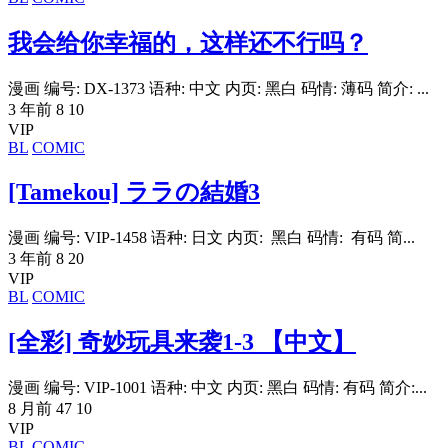
我会给你幸福的，这样还不行吗？
漫画 编号: DX-1373 语种: 中文 内页: 黑白 码情: 薄码 简介: ...
3 年前
8
10
VIP
BL
COMIC
[Tamekou] ララの結婚3
漫画 编号: VIP-1458 语种: 日文 内页: 黑白 码情: 有码 简...
3 年前
8
20
VIP
BL
COMIC
[全彩] 奇妙玩具来袭1-3 【中文】
漫画 编号: VIP-1001 语种: 中文 内页: 黑白 码情: 有码 简介:...
8 月前
47
10
VIP
BL
COMIC