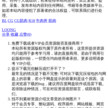
布。任何个人或组织，在未征得本站同意时，禁止复制、盗
用、采集、发布本站内容到任何网站、书籍等各类媒体平台。
如若本站内容侵犯了原著者的合法权益，可联系我们进行处
理。
BL
CG
CG筋肉
R18
牛肉丼
筋肉
LOONG
分享
收藏
点赞(
0
)
免费下载或者VIP会员资源能否直接商用？
本站所有资源版权均属于原作者所有，这里所提供资源
均只能用于参考学习用，请勿直接商用。若由于商用引
起版权纠纷，一切责任均由使用者承担。更多说明请参
考 VIP介绍。
提示下载完但解压或打开不了？
最常见的情况是下载不完整: 可对比下载完压缩包的与网
盘上的容量，若小于网盘提示的容量则是这个原因。这
是浏览器下载的bug，建议用百度网盘软件或迅雷下载。
若排除这种情况，可在对应资源底部留言，或联络我
们。
找不到素材资源介绍文章里的示例图片？
对于会员专享、整站源码、程序插件、网站模板、网页