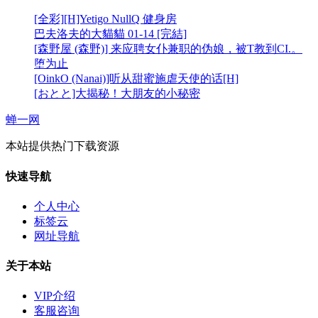
[全彩][H]Yetigo NullQ 健身房
巴夫洛夫的大貓貓 01-14 [完結]
[森野屋 (森野)] 来应聘女仆兼职的伪娘，被T教到CI.。
堕为止
[OinkO (Nanai)]听从甜蜜施虐天使的话[H]
[おとと]大揭秘！大朋友的小秘密
蝉一网
本站提供热门下载资源
快速导航
个人中心
标签云
网址导航
关于本站
VIP介绍
客服咨询