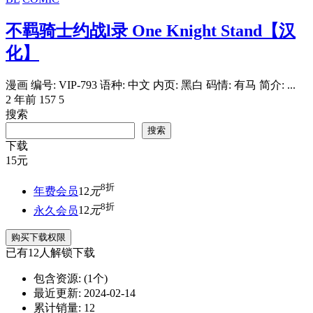
不羁骑士约战l录 One Knight Stand【汉
化】
漫画 编号: VIP-793 语种: 中文 内页: 黑白 码情: 有马 简介: ...
2 年前
157
5
搜索
搜索
下载
15
元
8折
年费会员
12
元
8折
永久会员
12
元
购买下载权限
已有
12
人解锁下载
包含资源:
(1个)
最近更新:
2024-02-14
累计销量:
12