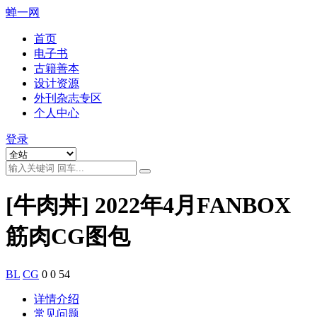
蝉一网
首页
电子书
古籍善本
设计资源
外刊杂志专区
个人中心
登录
[牛肉丼] 2022年4月FANBOX
筋肉CG图包
BL
CG
0
0
54
详情介绍
常见问题