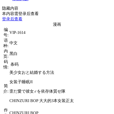
隐藏内容
本内容需登录后查看
登录后查看
漫画
编
VIP-1614
号:
语
中文
种:
内
黑白
页:
码
条码
情:
美少女おと結婚する方法
女装子睡眠JI
简
介:
歪だ愛で彼女♂を依存体質せ隊
CHINZURI BOP 大大的3本女装正太
作
CHINZURI BOP