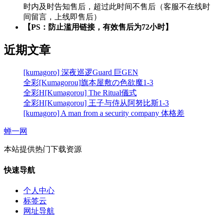
时内及时告知售后，超过此时间不售后（客服不在线时
间留言，上线即售后）
【PS：防止滥用链接，有效售后为72小时】
近期文章
[kumagoro] 深夜巡逻Guard 巨GEN
全彩[Kumagorou]旗本屋敷の色欲魔1-3
全彩H[Kumagorou] The Ritual儀式
全彩H[Kumagorou] 王子与侍从阿努比斯1-3
[kumagoro] A man from a security company 体格差
蝉一网
本站提供热门下载资源
快速导航
个人中心
标签云
网址导航