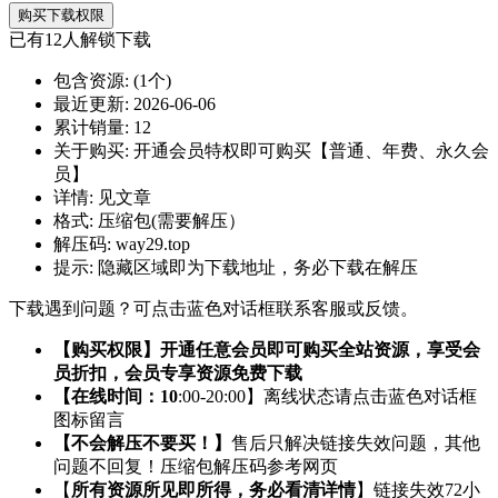
购买下载权限
已有
12
人解锁下载
包含资源:
(1个)
最近更新:
2026-06-06
累计销量:
12
关于购买:
开通会员特权即可购买【普通、年费、永久会
员】
详情:
见文章
格式:
压缩包(需要解压）
解压码:
way29.top
提示:
隐藏区域即为下载地址，务必下载在解压
下载遇到问题？可点击蓝色对话框联系客服或反馈。
【购买权限】开通任意会员即可购买全站资源，享受会
员折扣，会员专享资源免费下载
【在线时间：10
:00-20:00】离线状态请点击蓝色对话框
图标留言
【不会解压不要买！】
售后只解决链接失效问题，其他
问题不回复！压缩包解压码参考网页
【
所有资源所见即所得，务必看清详情
】链接失效72小