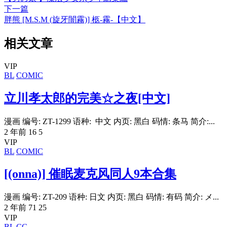
下一篇
胖熊 [M.S.M (旋牙闇霧)] 柩-霧-【中文】
相关文章
VIP
BL
COMIC
立川孝太郎的完美☆之夜[中文]
漫画 编号: ZT-1299 语种: 中文 内页: 黑白 码情: 条马 简介:...
2 年前
16
5
VIP
BL
COMIC
[(onna)] 催眠麦克风同人9本合集
漫画 编号: ZT-209 语种: 日文 内页: 黑白 码情: 有码 简介: メ...
2 年前
71
25
VIP
BL
CG