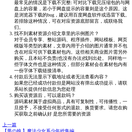
最常见的情况是下载不完整: 可对比下载完压缩包的与网
盘上的容量，若小于网盘提示的容量则是这个原因。这
是浏览器下载的bug，建议用百度网盘软件或迅雷下载。
若排除这种情况，可在对应资源底部留言，或联络我
们。
找不到素材资源介绍文章里的示例图片？
对于会员专享、整站源码、程序插件、网站模板、网页
模版等类型的素材，文章内用于介绍的图片通常并不包
含在对应可供下载素材包内。这些相关商业图片需另外
购买，且本站不负责(也没有办法)找到出处。 同样地一
些字体文件也是这种情况，但部分素材会在素材包内有
一份字体下载链接清单。
付款后无法显示下载地址或者无法查看内容？
如果您已经成功付款但是网站没有弹出成功提示，请联
系站长提供付款信息为您处理
购买该资源后，可以退款吗？
源码素材属于虚拟商品，具有可复制性，可传播性，一
旦授予，不接受任何形式的退款、换货要求。请您在购
买获取之前确认好 是您所需要的资源
上一篇
【男の娘 】魔法少女系少年総集編