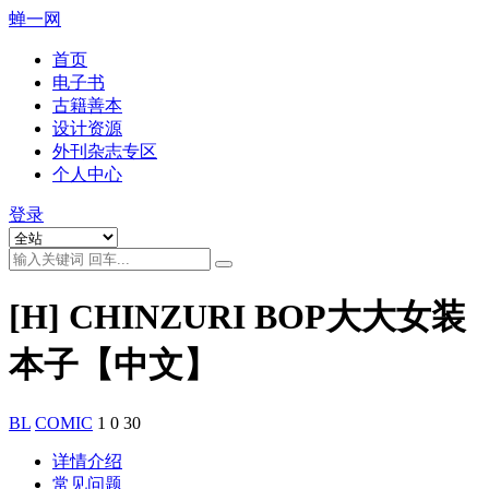
蝉一网
首页
电子书
古籍善本
设计资源
外刊杂志专区
个人中心
登录
[H] CHINZURI BOP大大女装
本子【中文】
BL
COMIC
1
0
30
详情介绍
常见问题