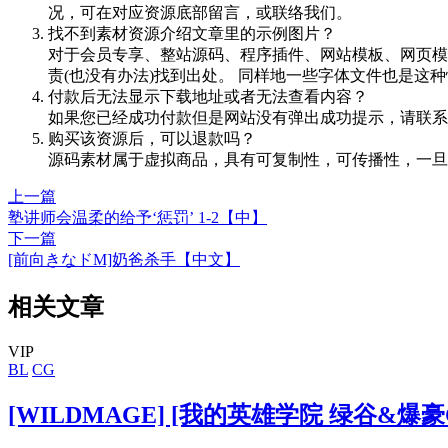
况，可在对应资源底部留言，或联络我们。
找不到素材资源介绍文章里的示例图片？
对于会员专享、整站源码、程序插件、网站模板、网页模
责(也没有办法)找到出处。 同样地一些字体文件也是这
付款后无法显示下载地址或者无法查看内容？
如果您已经成功付款但是网站没有弹出成功提示，请联系
购买该资源后，可以退款吗？
源码素材属于虚拟商品，具有可复制性，可传播性，一旦
上一篇
塾讲师会温柔的给予‘惩罚’ 1-2【中】
下一篇
[前向きなドM]奶爸杀手【中文】
相关文章
VIP
BL
CG
[WILDMAGE] [我的英雄学院 绿谷&爆豪