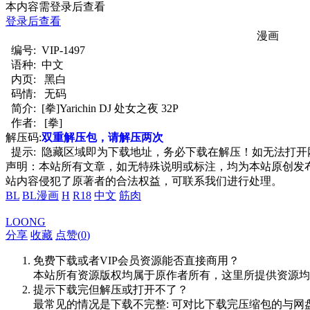
本内容需登录后查看
登录后查看
漫画
编号:
VIP-1497
语种:
中文
内页:
黑白
码情:
无码
简介:
[拳]Yarichin DJ 处女之夜 32P
作者:
[拳]
解压码:
双重解压包，请解压两次
提示:
隐藏区域即为下载地址，务必下载在解压！如无法打开网页，推
声明：本站所有文章，如无特殊说明或标注，均为本站原创发
站内容侵犯了原著者的合法权益，可联系我们进行处理。
BL
BL漫画
H
R18
中文
筋肉
LOONG
分享
收藏
点赞(
0
)
免费下载或者VIP会员资源能否直接商用？
本站所有资源版权均属于原作者所有，这里所提供资源均
提示下载完但解压或打开不了？
最常见的情况是下载不完整: 可对比下载完压缩包的与网