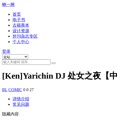
蝉一网
首页
电子书
古籍善本
设计资源
外刊杂志专区
个人中心
登录
[Ken]Yarichin DJ 处女之夜
BL
COMIC
0
0
27
详情介绍
常见问题
隐藏内容