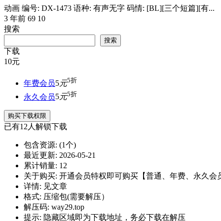
动画 编号: DX-1473 语种: 有声无字 码情: [BL][三个短篇][有...
3 年前
69
10
搜索
搜索
下载
10
元
5折
年费会员
5
元
5折
永久会员
5
元
购买下载权限
已有
12
人解锁下载
包含资源:
(1个)
最近更新:
2026-05-21
累计销量:
12
关于购买:
开通会员特权即可购买【普通、年费、永久会
详情:
见文章
格式:
压缩包(需要解压）
解压码:
way29.top
提示:
隐藏区域即为下载地址，务必下载在解压