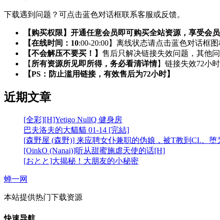
下载遇到问题？可点击蓝色对话框联系客服或反馈。
【购买权限】开通任意会员即可购买全站资源，享受会员
【在线时间：10
:00-20:00】离线状态请点击蓝色对话框
【不会解压不要买！】
售后只解决链接失效问题，其他问
【
所有资源所见即所得，务必看清详情
】链接失效72小
【PS：防止滥用链接，有效售后为72小时】
近期文章
[全彩][H]Yetigo NullQ 健身房
巴夫洛夫的大貓貓 01-14 [完結]
[森野屋 (森野)] 来应聘女仆兼职的伪娘，被T教到CI.。
[OinkO (Nanai)]听从甜蜜施虐天使的话[H]
[おとと]大揭秘！大朋友的小秘密
蝉一网
本站提供热门下载资源
快速导航