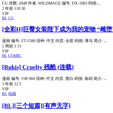
CG 张数: 204P 作者: WILDMAGE 编号: DX-1083 码情:...
2 年前
118
30
VIP
BL
CG
[全彩H]巨臀女装陛下成为我的宠物 “雌堕
漫画 编号: ZT-1580 语种: 中文 内页: 全彩 码情: 薄马 简介: ...
2 周前
3
15
VIP
BL
COMIC
[Rukis] Cruelty 残酷 (连载)
漫画 编号: VIP-969 语种: 中文 内页: 黑白 码情: 条码 简介: ...
3 年前
12
5
VIP
BL
动画
[BL][三个短篇][有声无字]