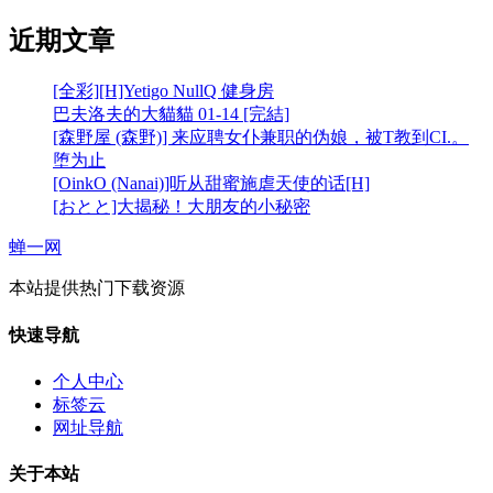
近期文章
[全彩][H]Yetigo NullQ 健身房
巴夫洛夫的大貓貓 01-14 [完結]
[森野屋 (森野)] 来应聘女仆兼职的伪娘，被T教到CI.。
堕为止
[OinkO (Nanai)]听从甜蜜施虐天使的话[H]
[おとと]大揭秘！大朋友的小秘密
蝉一网
本站提供热门下载资源
快速导航
个人中心
标签云
网址导航
关于本站