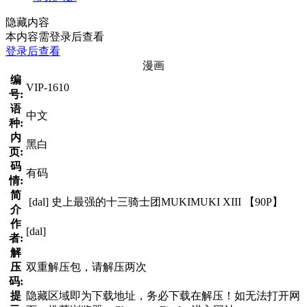
隐藏内容
本内容需登录后查看
登录后查看
漫画
编
VIP-1610
号:
语
中文
种:
内
黑白
页:
码
有码
情:
简
[dal] 史上最强的十三骑士团MUKIMUKI XIII 【90P】
介
作
[dal]
者:
解
压
双重解压包，请解压两次
码:
提
隐藏区域即为下载地址，务必下载在解压！如无法打开网