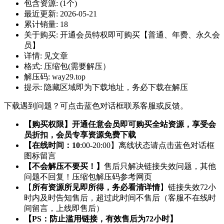
包含资源:
(1个)
最近更新:
2026-05-21
累计销量:
18
关于购买:
开通会员特权即可购买【普通、年费、永久会
员】
详情:
见文章
格式:
压缩包(需要解压）
解压码:
way29.top
提示:
隐藏区域即为下载地址，务必下载在解压
下载遇到问题？可点击蓝色对话框联系客服或反馈。
【购买权限】开通任意会员即可购买全站资源，享受会
员折扣，会员专享资源免费下载
【在线时间：10
:00-20:00】离线状态请点击蓝色对话框
图标留言
【不会解压不要买！】
售后只解决链接失效问题，其他
问题不回复！压缩包解压码参考网页
【
所有资源所见即所得，务必看清详情
】链接失效72小
时内及时告知售后，超过此时间不售后（客服不在线时
间留言，上线即售后）
【PS：防止滥用链接，有效售后为72小时】