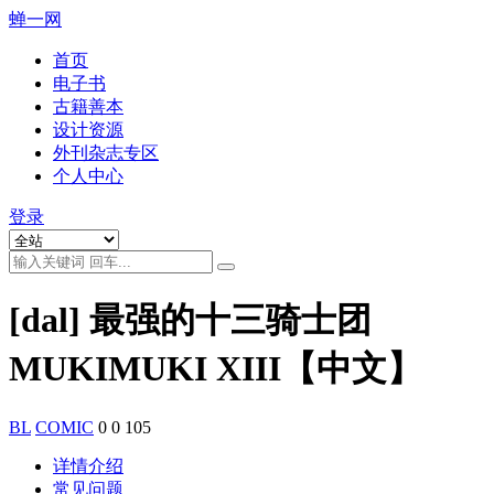
蝉一网
首页
电子书
古籍善本
设计资源
外刊杂志专区
个人中心
登录
[dal] 最强的十三骑士团
MUKIMUKI XIII【中文】
BL
COMIC
0
0
105
详情介绍
常见问题