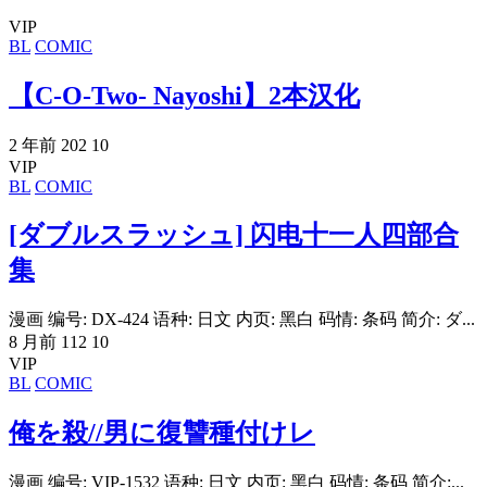
VIP
BL
COMIC
【C-O-Two- Nayoshi】2本汉化
2 年前
202
10
VIP
BL
COMIC
[ダブルスラッシュ] 闪电十一人四部合
集
漫画 编号: DX-424 语种: 日文 内页: 黑白 码情: 条码 简介: ダ...
8 月前
112
10
VIP
BL
COMIC
俺を殺//男に復讐種付けレ
漫画 编号: VIP-1532 语种: 日文 内页: 黑白 码情: 条码 简介:...