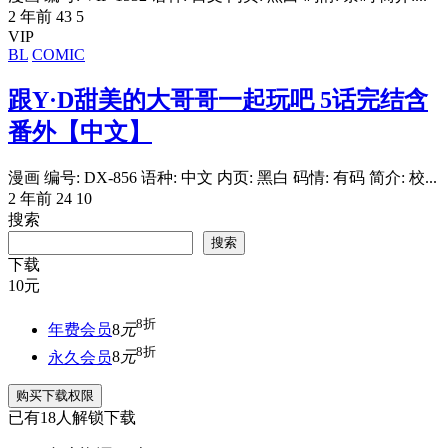
2 年前
43
5
VIP
BL
COMIC
跟Y·D甜美的大哥哥一起玩吧 5话完结含
番外【中文】
漫画 编号: DX-856 语种: 中文 内页: 黑白 码情: 有码 简介: 校...
2 年前
24
10
搜索
搜索
下载
10
元
8折
年费会员
8
元
8折
永久会员
8
元
购买下载权限
已有
18
人解锁下载