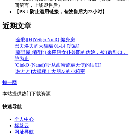
间留言，上线即售后）
【PS：防止滥用链接，有效售后为72小时】
近期文章
[全彩][H]Yetigo NullQ 健身房
巴夫洛夫的大貓貓 01-14 [完結]
[森野屋 (森野)] 来应聘女仆兼职的伪娘，被T教到CI.。
堕为止
[OinkO (Nanai)]听从甜蜜施虐天使的话[H]
[おとと]大揭秘！大朋友的小秘密
蝉一网
本站提供热门下载资源
快速导航
个人中心
标签云
网址导航