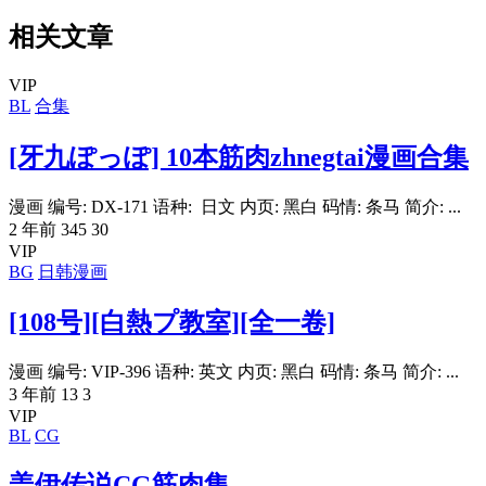
相关文章
VIP
BL
合集
[牙九ぽっぽ] 10本筋肉zhnegtai漫画合集
漫画 编号: DX-171 语种: 日文 内页: 黑白 码情: 条马 简介: ...
2 年前
345
30
VIP
BG
日韩漫画
[108号][白熱プ教室][全一卷]
漫画 编号: VIP-396 语种: 英文 内页: 黑白 码情: 条马 简介: ...
3 年前
13
3
VIP
BL
CG
盖伊传说CG筋肉集