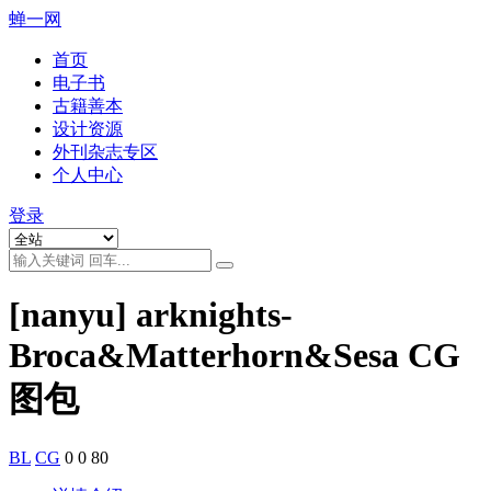
蝉一网
首页
电子书
古籍善本
设计资源
外刊杂志专区
个人中心
登录
[nanyu] arknights-
Broca&Matterhorn&Sesa CG
图包
BL
CG
0
0
80