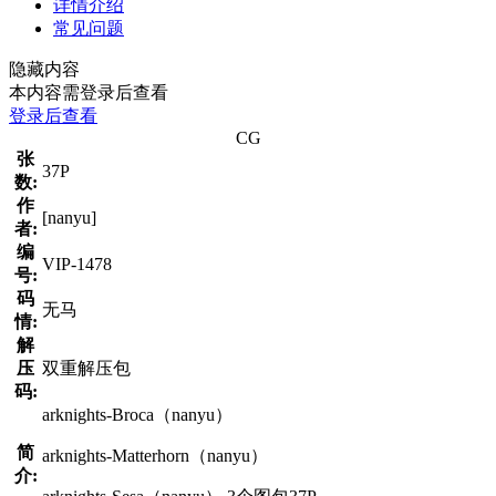
详情介绍
常见问题
隐藏内容
本内容需登录后查看
登录后查看
CG
张
37P
数:
作
[nanyu]
者:
编
VIP-1478
号:
码
无马
情:
解
压
双重解压包
码:
arknights-Broca（nanyu）
简
arknights-Matterhorn（nanyu）
介: