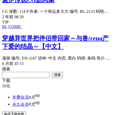
CG 张数: 114 P 作者: 一十和众多大大 编号: BL-2133 码情:...
2 年前
98
20
VIP
BL
COMIC
穿越异世界把伴侣带回家～与兽/renα产
下爱的结晶～【中文】
漫画 编号: DX-1167 语种: 中文 内页: 黑白 码情: 条码 简介: ...
8 月前
45
15
搜索
搜索
下载
10
元
8折
年费会员
8
元
8折
永久会员
8
元
购买下载权限