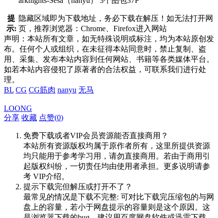
arknights-Sesa（nanyu） 3个图包37P
提
隐藏区域即为下载地址，务必下载在解压！如无法打开网
示:
页，推荐浏览器：Chrome、Firefox进入网站
声明：本站所有文章，如无特殊说明或标注，均为本站原创发
布。任何个人或组织，在未征得本站同意时，禁止复制、盗
用、采集、发布本站内容到任何网站、书籍等各类媒体平台。
如若本站内容侵犯了原著者的合法权益，可联系我们进行处
理。
BL
CG
CG筋肉
nanyu
无马
LOONG
分享
收藏
点赞(
0
)
免费下载或者VIP会员资源能否直接商用？
本站所有资源版权均属于原作者所有，这里所提供资源
均只能用于参考学习用，请勿直接商用。若由于商用引
起版权纠纷，一切责任均由使用者承担。更多说明请参
考 VIP介绍。
提示下载完但解压或打开不了？
最常见的情况是下载不完整: 可对比下载完压缩包的与网
盘上的容量，若小于网盘提示的容量则是这个原因。这
是浏览器下载的bug，建议用百度网盘软件或迅雷下载。