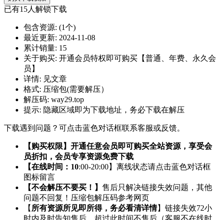
已有
15
人解锁下载
包含资源:
(1个)
最近更新:
2024-11-08
累计销量:
15
关于购买:
开通会员特权即可购买【普通、年费、永久会
员】
详情:
见文章
格式:
压缩包(需要解压）
解压码:
way29.top
提示:
隐藏区域即为下载地址，务必下载在解压
下载遇到问题？可点击蓝色对话框联系客服或反馈。
【购买权限】开通任意会员即可购买全站资源，享受会
员折扣，会员专享资源免费下载
【在线时间：10
:00-20:00】离线状态请点击蓝色对话框
图标留言
【不会解压不要买！】
售后只解决链接失效问题，其他
问题不回复！压缩包解压码参考网页
【
所有资源所见即所得，务必看清详情
】链接失效72小
时内及时告知售后，超过此时间不售后（客服不在线时