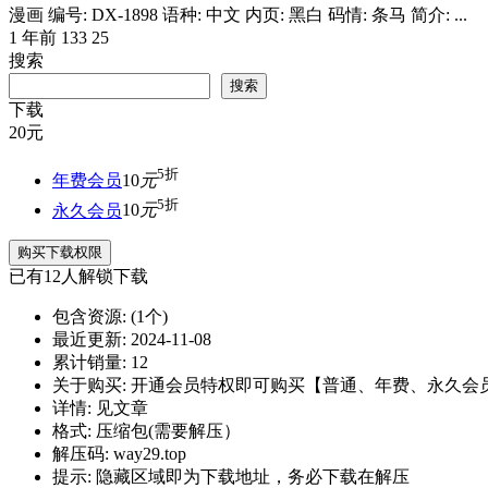
漫画 编号: DX-1898 语种: 中文 内页: 黑白 码情: 条马 简介: ...
1 年前
133
25
搜索
搜索
下载
20
元
5折
年费会员
10
元
5折
永久会员
10
元
购买下载权限
已有
12
人解锁下载
包含资源:
(1个)
最近更新:
2024-11-08
累计销量:
12
关于购买:
开通会员特权即可购买【普通、年费、永久会
详情:
见文章
格式:
压缩包(需要解压）
解压码:
way29.top
提示:
隐藏区域即为下载地址，务必下载在解压