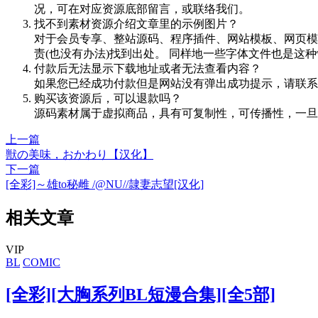
况，可在对应资源底部留言，或联络我们。
找不到素材资源介绍文章里的示例图片？
对于会员专享、整站源码、程序插件、网站模板、网页模
责(也没有办法)找到出处。 同样地一些字体文件也是这
付款后无法显示下载地址或者无法查看内容？
如果您已经成功付款但是网站没有弹出成功提示，请联系
购买该资源后，可以退款吗？
源码素材属于虚拟商品，具有可复制性，可传播性，一旦
上一篇
獣の美味，おかわり【汉化】
下一篇
[全彩]～雄to秘雌 /@NU//隷妻志望[汉化]
相关文章
VIP
BL
COMIC
[全彩][大胸系列BL短漫合集][全5部]