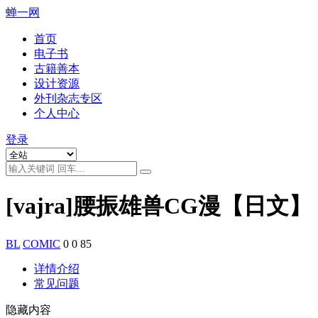
蝉一网
首页
电子书
古籍善本
设计资源
外刊杂志专区
个人中心
登录
[vajra]腰振雄兽CG漫【日文】
BL
COMIC
0
0
85
详情介绍
常见问题
隐藏内容