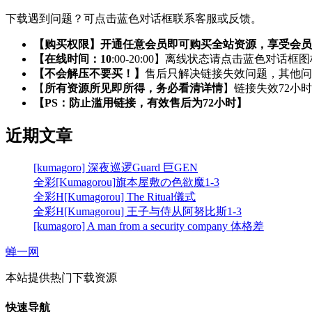
下载遇到问题？可点击蓝色对话框联系客服或反馈。
【购买权限】开通任意会员即可购买全站资源，享受会员
【在线时间：10
:00-20:00】离线状态请点击蓝色对话框
【不会解压不要买！】
售后只解决链接失效问题，其他问
【
所有资源所见即所得，务必看清详情
】链接失效72小
【PS：防止滥用链接，有效售后为72小时】
近期文章
[kumagoro] 深夜巡逻Guard 巨GEN
全彩[Kumagorou]旗本屋敷の色欲魔1-3
全彩H[Kumagorou] The Ritual儀式
全彩H[Kumagorou] 王子与侍从阿努比斯1-3
[kumagoro] A man from a security company 体格差
蝉一网
本站提供热门下载资源
快速导航