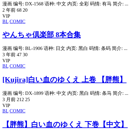
漫画 编号: DX-1568 语种: 中文 内页: 全彩 码情: 有马 简介: ...
2 年前
68
20
VIP
BL
COMIC
やんちゃ倶楽部 8本合集
漫画 编号: BL-1906 语种: 日文 内页: 黑白 码情: 条码 简介: ...
3 年前
47
30
VIP
BL
COMIC
[Kujira]白い血のゆくえ 上卷 【胖熊】
漫画 编号: DX-1899 语种: 中文 内页: 黑白 码情: 条马 简介: ...
3 月前
212
25
VIP
BL
COMIC
【胖熊】白い血のゆくえ 下巻【中文】