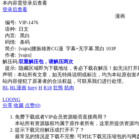
本内容需登录后查看
登录后查看
漫画
编号:
VIP-1476
语种:
日文
内页:
黑白
码情:
条码
简介:
[vajra]腰振雄兽CG漫 字幕+无字幕 黑白 103P
作者:
[vajra]
解压码:
双重解压包，请解压两次
提示:
隐藏区域即为下载地址，务必下载在解压！如无法打开网页，推
声明：本站所有文章，如无特殊说明或标注，均为本站原创发
站内容侵犯了原著者的合法权益，可联系我们进行处理。
BL
BL漫画
furry
H
R18
壮熊
筋肉
LOONG
分享
收藏
点赞(
0
)
免费下载或者VIP会员资源能否直接商用？
本站所有资源版权均属于原作者所有，这里所提供资源均
提示下载完但解压或打开不了？
最常见的情况是下载不完整: 可对比下载完压缩包的与网