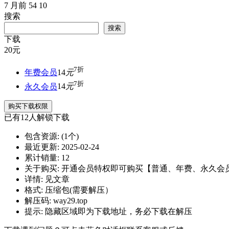
7 月前
54
10
搜索
搜索
下载
20
元
7折
年费会员
14
元
7折
永久会员
14
元
购买下载权限
已有
12
人解锁下载
包含资源:
(1个)
最近更新:
2025-02-24
累计销量:
12
关于购买:
开通会员特权即可购买【普通、年费、永久会
详情:
见文章
格式:
压缩包(需要解压）
解压码:
way29.top
提示:
隐藏区域即为下载地址，务必下载在解压