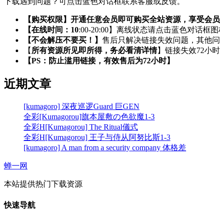
下载遇到问题？可点击蓝色对话框联系客服或反馈。
【购买权限】开通任意会员即可购买全站资源，享受会员
【在线时间：10
:00-20:00】离线状态请点击蓝色对话框
【不会解压不要买！】
售后只解决链接失效问题，其他问
【
所有资源所见即所得，务必看清详情
】链接失效72小
【PS：防止滥用链接，有效售后为72小时】
近期文章
[kumagoro] 深夜巡逻Guard 巨GEN
全彩[Kumagorou]旗本屋敷の色欲魔1-3
全彩H[Kumagorou] The Ritual儀式
全彩H[Kumagorou] 王子与侍从阿努比斯1-3
[kumagoro] A man from a security company 体格差
蝉一网
本站提供热门下载资源
快速导航