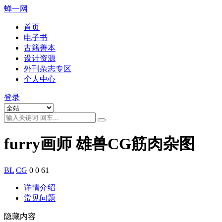
蝉一网
首页
电子书
古籍善本
设计资源
外刊杂志专区
个人中心
登录
furry画师 雄兽CG筋肉杂图
BL
CG
0
0
61
详情介绍
常见问题
隐藏内容