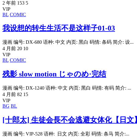
2 年前
153
5
VIP
BL
COMIC
我设想的转生生活不是这样子01-03
漫画 编号: DX-680 语种: 中文 内页: 黑白 码情: 条码 简介: 设...
4 月前
20
10
VIP
BL
COMIC
残影 slow motion じゃのめ·完结
漫画 编号: DX-1240 语种: 中文 内页: 黑白 码情: 有码 简介: ...
4 月前
82
15
VIP
BG
BL
[十郎太] 生徒会長不会逃避女体化【日文
漫画 编号: VIP-528 语种: 日文 内页: 全彩 码情: 条马 简介:...