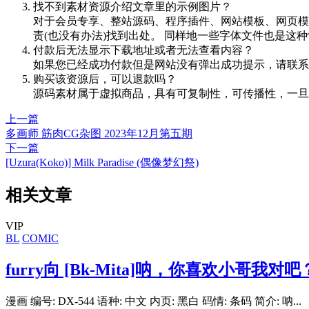
找不到素材资源介绍文章里的示例图片？
对于会员专享、整站源码、程序插件、网站模板、网页模
责(也没有办法)找到出处。 同样地一些字体文件也是这
付款后无法显示下载地址或者无法查看内容？
如果您已经成功付款但是网站没有弹出成功提示，请联系
购买该资源后，可以退款吗？
源码素材属于虚拟商品，具有可复制性，可传播性，一旦
上一篇
多画师 筋肉CG杂图 2023年12月第五期
下一篇
[Uzura(Koko)] Milk Paradise (偶像梦幻祭)
相关文章
VIP
BL
COMIC
furry向 [Bk-Mita]呐，你喜欢小哥我对吧
漫画 编号: DX-544 语种: 中文 内页: 黑白 码情: 条码 简介: 呐...