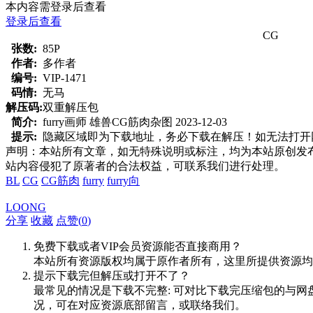
本内容需登录后查看
登录后查看
CG
张数:
85P
作者:
多作者
编号:
VIP-1471
码情:
无马
解压码:
双重解压包
简介:
furry画师 雄兽CG筋肉杂图 2023-12-03
提示:
隐藏区域即为下载地址，务必下载在解压！如无法打开网页，
声明：本站所有文章，如无特殊说明或标注，均为本站原创发
站内容侵犯了原著者的合法权益，可联系我们进行处理。
BL
CG
CG筋肉
furry
furry向
LOONG
分享
收藏
点赞(
0
)
免费下载或者VIP会员资源能否直接商用？
本站所有资源版权均属于原作者所有，这里所提供资源均
提示下载完但解压或打开不了？
最常见的情况是下载不完整: 可对比下载完压缩包的与网
况，可在对应资源底部留言，或联络我们。