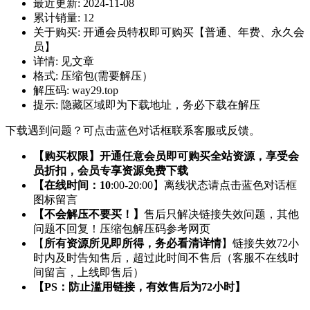
最近更新:
2024-11-08
累计销量:
12
关于购买:
开通会员特权即可购买【普通、年费、永久会
员】
详情:
见文章
格式:
压缩包(需要解压）
解压码:
way29.top
提示:
隐藏区域即为下载地址，务必下载在解压
下载遇到问题？可点击蓝色对话框联系客服或反馈。
【购买权限】开通任意会员即可购买全站资源，享受会
员折扣，会员专享资源免费下载
【在线时间：10
:00-20:00】离线状态请点击蓝色对话框
图标留言
【不会解压不要买！】
售后只解决链接失效问题，其他
问题不回复！压缩包解压码参考网页
【
所有资源所见即所得，务必看清详情
】链接失效72小
时内及时告知售后，超过此时间不售后（客服不在线时
间留言，上线即售后）
【PS：防止滥用链接，有效售后为72小时】