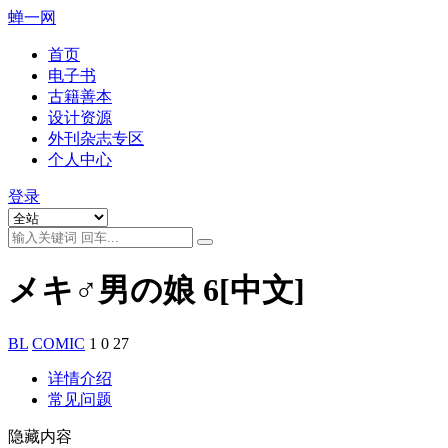
蝉一网
首页
电子书
古籍善本
设计资源
外刊杂志专区
个人中心
登录
メキ♂男の娘 6[中文]
BL
COMIC
1
0
27
详情介绍
常见问题
隐藏内容