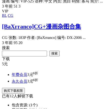
漫画 编号: VIP-525 语种: 中文 内页: 黑白 码情: 条马 简介: ...
3 年前
51
3
VIP
BL
CG
[BaXrranco]CG+漫画杂图合集
CG 张数: 183P 作者: [BaXrranco] 编号: DX-2006 ...
3 年前
95
20
搜索
搜索
下载
5
元
6折
年费会员
3
元
6折
永久会员
3
元
购买下载权限
已有
12
人解锁下载
包含资源:
(1个)