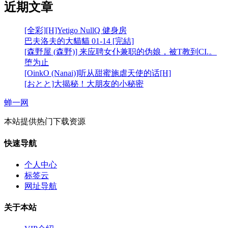
近期文章
[全彩][H]Yetigo NullQ 健身房
巴夫洛夫的大貓貓 01-14 [完結]
[森野屋 (森野)] 来应聘女仆兼职的伪娘，被T教到CI.。
堕为止
[OinkO (Nanai)]听从甜蜜施虐天使的话[H]
[おとと]大揭秘！大朋友的小秘密
蝉一网
本站提供热门下载资源
快速导航
个人中心
标签云
网址导航
关于本站