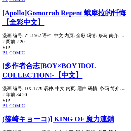
[Apollo]Gomorrah Repent 蛾摩拉的忏悔
【全彩中文】
漫画 编号: ZT-1562 语种: 中文 内页: 全彩 码情: 条马 简介: ...
2 周前
2
20
VIP
BL
COMIC
[多作者合志]BOY×BOY IDOL
COLLECTION!-【中文】
漫画 编号: DX-1779 语种: 中文 内页: 黑白 码情: 条码 简介: ...
2 年前
84
20
VIP
BL
COMIC
(篠崎キョーコ)] KING OF 魔力連鎖