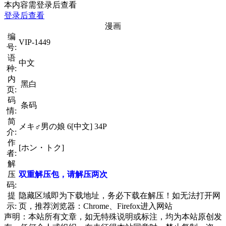
本内容需登录后查看
登录后查看
漫画
编
VIP-1449
号:
语
中文
种:
内
黑白
页:
码
条码
情:
简
メキ♂男の娘 6[中文] 34P
介:
作
[ホン・トク]
者:
解
压
双重解压包，请解压两次
码:
提
隐藏区域即为下载地址，务必下载在解压！如无法打开网
示:
页，推荐浏览器：Chrome、Firefox进入网站
声明：本站所有文章，如无特殊说明或标注，均为本站原创发