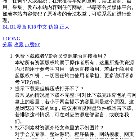
布。任何个人或组织，在未征得本站同意时，禁止复制、盗
用、采集、发布本站内容到任何网站、书籍等各类媒体平台。
如若本站内容侵犯了原著者的合法权益，可联系我们进行处
理。
BL
BL漫画
R18
中文
伪娘
正太
LOONG
分享
收藏
点赞(
0
)
免费下载或者VIP会员资源能否直接商用？
本站所有资源版权均属于原作者所有，这里所提供资源
均只能用于参考学习用，请勿直接商用。若由于商用引
起版权纠纷，一切责任均由使用者承担。更多说明请参
考 VIP介绍。
提示下载完但解压或打开不了？
最常见的情况是下载不完整: 可对比下载完压缩包的与网
盘上的容量，若小于网盘提示的容量则是这个原因。这
是浏览器下载的bug，建议用百度网盘软件或迅雷下载。
若排除这种情况，可在对应资源底部留言，或联络我
们。
找不到素材资源介绍文章里的示例图片？
对于会员专享、整站源码、程序插件、网站模板、网页