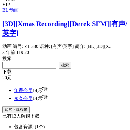
VIP
BL
动画
[3D][Xmas Recording][Derek SFM][有声/
英字]
动画 编号: ZT-330 语种: [有声/英字] 简介: [BL][3D][X...
3 年前
119
20
搜索
搜索
下载
20
元
7折
年费会员
14
元
7折
永久会员
14
元
购买下载权限
已有
12
人解锁下载
包含资源:
(1个)