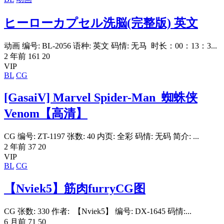
ヒーローカプセル洗脳(完整版) 英文
动画 编号: BL-2056 语种: 英文 码情: 无马 时长：00：13：3...
2 年前
161
20
VIP
BL
CG
[GasaiV] Marvel Spider-Man_蜘蛛侠
Venom【高清】
CG 编号: ZT-1197 张数: 40 内页: 全彩 码情: 无码 简介: ...
2 年前
37
20
VIP
BL
CG
【Nviek5】筋肉furryCG图
CG 张数: 330 作者: 【Nviek5】 编号: DX-1645 码情:...
6 月前
71
50