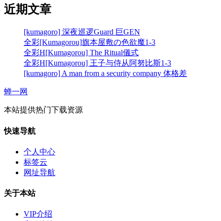
近期文章
[kumagoro] 深夜巡逻Guard 巨GEN
全彩[Kumagorou]旗本屋敷の色欲魔1-3
全彩H[Kumagorou] The Ritual儀式
全彩H[Kumagorou] 王子与侍从阿努比斯1-3
[kumagoro] A man from a security company 体格差
蝉一网
本站提供热门下载资源
快速导航
个人中心
标签云
网址导航
关于本站
VIP介绍