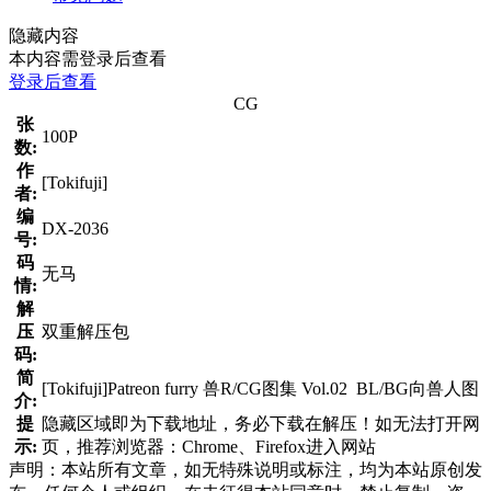
隐藏内容
本内容需登录后查看
登录后查看
CG
张
100P
数:
作
[Tokifuji]
者:
编
DX-2036
号:
码
无马
情:
解
压
双重解压包
码:
简
[Tokifuji]Patreon furry 兽R/CG图集 Vol.02 BL/BG向兽人图
介:
提
隐藏区域即为下载地址，务必下载在解压！如无法打开网
示:
页，推荐浏览器：Chrome、Firefox进入网站
声明：本站所有文章，如无特殊说明或标注，均为本站原创发