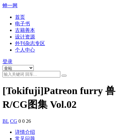
蝉一网
首页
电子书
古籍善本
设计资源
外刊杂志专区
个人中心
登录
[Tokifuji]Patreon furry 兽
R/CG图集 Vol.02
BL
CG
0
0
26
详情介绍
常见问题