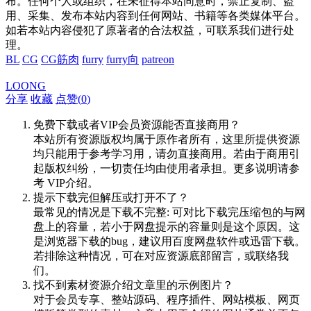
布。任何个人或组织，在未征得本站同意时，禁止复制、盗
用、采集、发布本站内容到任何网站、书籍等各类媒体平台。
如若本站内容侵犯了原著者的合法权益，可联系我们进行处
理。
BL
CG
CG筋肉
furry
furry向
patreon
LOONG
分享
收藏
点赞(
0
)
免费下载或者VIP会员资源能否直接商用？
本站所有资源版权均属于原作者所有，这里所提供资源
均只能用于参考学习用，请勿直接商用。若由于商用引
起版权纠纷，一切责任均由使用者承担。更多说明请参
考 VIP介绍。
提示下载完但解压或打开不了？
最常见的情况是下载不完整: 可对比下载完压缩包的与网
盘上的容量，若小于网盘提示的容量则是这个原因。这
是浏览器下载的bug，建议用百度网盘软件或迅雷下载。
若排除这种情况，可在对应资源底部留言，或联络我
们。
找不到素材资源介绍文章里的示例图片？
对于会员专享、整站源码、程序插件、网站模板、网页