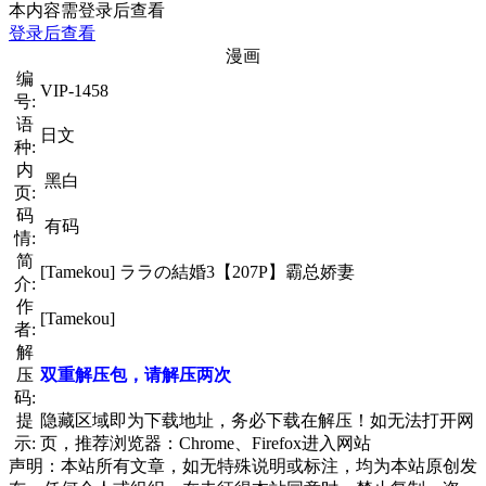
本内容需登录后查看
登录后查看
漫画
编
VIP-1458
号:
语
日文
种:
内
黑白
页:
码
有码
情:
简
[Tamekou] ララの結婚3【207P】霸总娇妻
介:
作
[Tamekou]
者:
解
压
双重解压包，请解压两次
码:
提
隐藏区域即为下载地址，务必下载在解压！如无法打开网
示:
页，推荐浏览器：Chrome、Firefox进入网站
声明：本站所有文章，如无特殊说明或标注，均为本站原创发