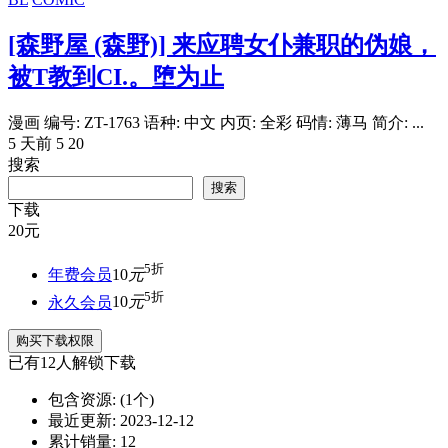
[森野屋 (森野)] 来应聘女仆兼职的伪娘，
被T教到CI.。堕为止
漫画 编号: ZT-1763 语种: 中文 内页: 全彩 码情: 薄马 简介: ...
5 天前
5
20
搜索
搜索
下载
20
元
5折
年费会员
10
元
5折
永久会员
10
元
购买下载权限
已有
12
人解锁下载
包含资源:
(1个)
最近更新:
2023-12-12
累计销量:
12