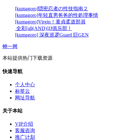
[kumagoro]隠密忍者の性技指南２
[kumagoro]年轻直男爸爸的性処理事情
[kumagoro]Virgin！童貞柔道部員
全彩[all(AND)]JJ俱乐部！
[kumagoro] 深夜巡逻Guard 巨GEN
蝉一网
本站提供热门下载资源
快速导航
个人中心
标签云
网址导航
关于本站
VIP介绍
客服咨询
推广计划