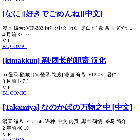
[なに][好きでごめんね][中文]
漫画 编号: VIP-383 语种: 中文 内页: 黑白 码情: 条马 简介: ...
4 月前
33
10
VIP
BL
COMIC
[kimakkun] 副/团长的职责 汉化
[ri-登录-隐藏] [/ri-登录-隐藏] 漫画 编号: VIP-031 语种...
8 月前
147
3
VIP
BL
COMIC
[Takamiya] なのかばの万物之中 [中文]
漫画 编号: ZT-1246 语种: 中文 内页: 黑白 码情: 条马 简介: ...
2 年前
40
10
VIP
BL
COMIC