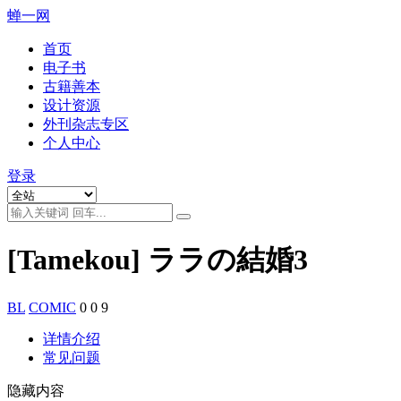
蝉一网
首页
电子书
古籍善本
设计资源
外刊杂志专区
个人中心
登录
[Tamekou] ララの結婚3
BL
COMIC
0
0
9
详情介绍
常见问题
隐藏内容