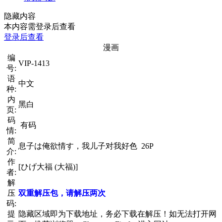
隐藏内容
本内容需登录后查看
登录后查看
漫画
编
VIP-1413
号:
语
中文
种:
内
黑白
页:
码
有码
情:
简
息子は俺欲情す，我儿子对我好色 26P
介:
作
[ひげ大福 (大福)]
者:
解
压
双重解压包，请解压两次
码:
提
隐藏区域即为下载地址，务必下载在解压！如无法打开网