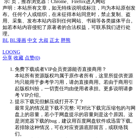
示:
页，推荐浏览器：Chrome、Firefox进入网站
声明：本站所有文章，如无特殊说明或标注，均为本站原创发
布。任何个人或组织，在未征得本站同意时，禁止复制、盗
用、采集、发布本站内容到任何网站、书籍等各类媒体平台。
如若本站内容侵犯了原著者的合法权益，可联系我们进行处
理。
BL
BL漫画
中文
大叔
正太
胖熊
LOONG
分享
收藏
点赞(
0
)
免费下载或者VIP会员资源能否直接商用？
本站所有资源版权均属于原作者所有，这里所提供资源
均只能用于参考学习用，请勿直接商用。若由于商用引
起版权纠纷，一切责任均由使用者承担。更多说明请参
考 VIP介绍。
提示下载完但解压或打开不了？
最常见的情况是下载不完整: 可对比下载完压缩包的与网
盘上的容量，若小于网盘提示的容量则是这个原因。这
是浏览器下载的bug，建议用百度网盘软件或迅雷下载。
若排除这种情况，可在对应资源底部留言，或联络我
们。