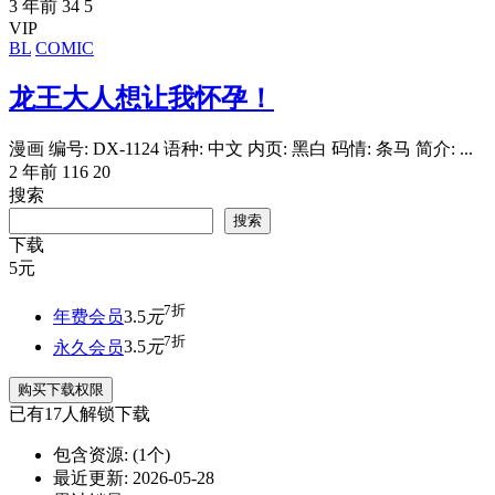
3 年前
34
5
VIP
BL
COMIC
龙王大人想让我怀孕！
漫画 编号: DX-1124 语种: 中文 内页: 黑白 码情: 条马 简介: ...
2 年前
116
20
搜索
搜索
下载
5
元
7折
年费会员
3.5
元
7折
永久会员
3.5
元
购买下载权限
已有
17
人解锁下载
包含资源:
(1个)
最近更新:
2026-05-28