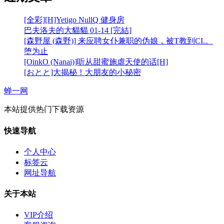
[全彩][H]Yetigo NullQ 健身房
巴夫洛夫的大貓貓 01-14 [完結]
[森野屋 (森野)] 来应聘女仆兼职的伪娘，被T教到CI.。
堕为止
[OinkO (Nanai)]听从甜蜜施虐天使的话[H]
[おとと]大揭秘！大朋友的小秘密
蝉一网
本站提供热门下载资源
快速导航
个人中心
标签云
网址导航
关于本站
VIP介绍