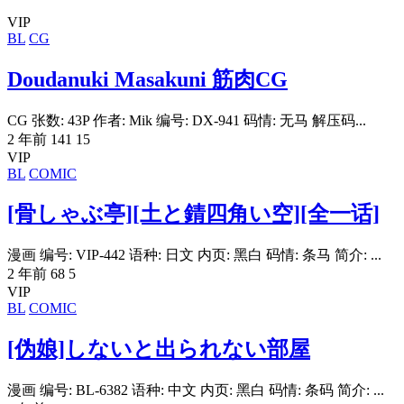
VIP
BL
CG
Doudanuki Masakuni 筋肉CG
CG 张数: 43P 作者: Mik 编号: DX-941 码情: 无马 解压码...
2 年前
141
15
VIP
BL
COMIC
[骨しゃぶ亭][土と錆四角い空][全一话]
漫画 编号: VIP-442 语种: 日文 内页: 黑白 码情: 条马 简介: ...
2 年前
68
5
VIP
BL
COMIC
[伪娘]しないと出られない部屋
漫画 编号: BL-6382 语种: 中文 内页: 黑白 码情: 条码 简介: ...