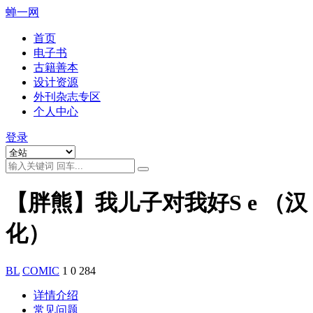
蝉一网
首页
电子书
古籍善本
设计资源
外刊杂志专区
个人中心
登录
【胖熊】我儿子对我好S e （汉
化）
BL
COMIC
1
0
284
详情介绍
常见问题