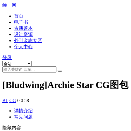
蝉一网
首页
电子书
古籍善本
设计资源
外刊杂志专区
个人中心
登录
[Bludwing]Archie Star CG图包
BL
CG
0
0
58
详情介绍
常见问题
隐藏内容