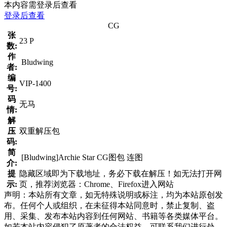
本内容需登录后查看
登录后查看
CG
张
23 P
数:
作
Bludwing
者:
编
VIP-1400
号:
码
无马
情:
解
压
双重解压包
码:
简
[Bludwing]Archie Star CG图包 连图
介:
提
隐藏区域即为下载地址，务必下载在解压！如无法打开网
示:
页，推荐浏览器：Chrome、Firefox进入网站
声明：本站所有文章，如无特殊说明或标注，均为本站原创发
布。任何个人或组织，在未征得本站同意时，禁止复制、盗
用、采集、发布本站内容到任何网站、书籍等各类媒体平台。
如若本站内容侵犯了原著者的合法权益，可联系我们进行处