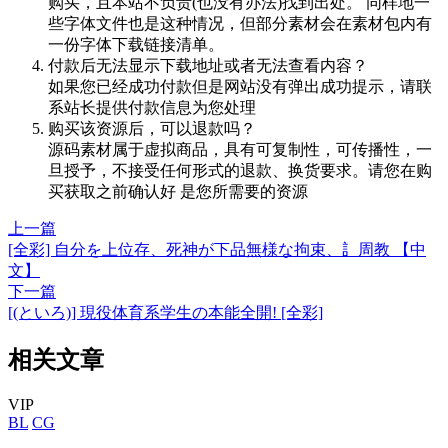
购买，且本站不负责(也没有办法)找到出处。 同样地一
些字体文件也是这种情况，但部分素材会在素材包内有
一份字体下载链接清单。
付款后无法显示下载地址或者无法查看内容？
如果您已经成功付款但是网站没有弹出成功提示，请联
系站长提供付款信息为您处理
购买该资源后，可以退款吗？
源码素材属于虚拟商品，具有可复制性，可传播性，一
旦授予，不接受任何形式的退款、换货要求。请您在购
买获取之前确认好 是您所需要的资源
上一篇
[全彩] 自分を上位存、死神が下品無様な拘束、訁周教 【中
文】
下一篇
[(といろ)] 現役体育系学生の本能全開! [全彩]
相关文章
VIP
BL
CG