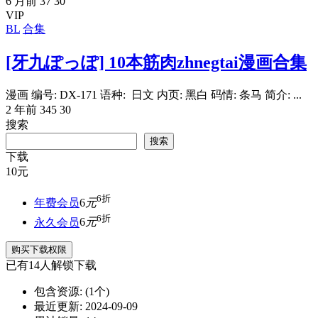
6 月前
37
30
VIP
BL
合集
[牙九ぽっぽ] 10本筋肉zhnegtai漫画合集
漫画 编号: DX-171 语种: 日文 内页: 黑白 码情: 条马 简介: ...
2 年前
345
30
搜索
搜索
下载
10
元
6折
年费会员
6
元
6折
永久会员
6
元
购买下载权限
已有
14
人解锁下载
包含资源:
(1个)
最近更新:
2024-09-09