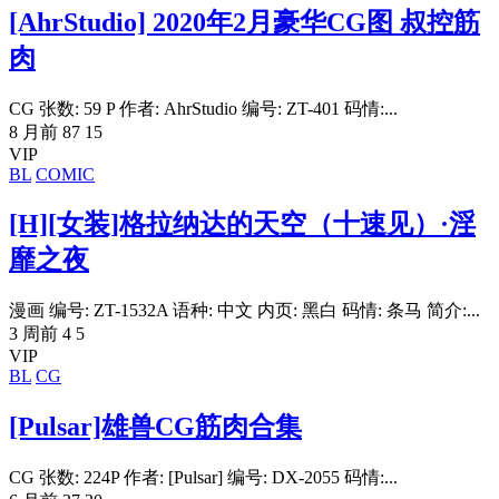
[AhrStudio] 2020年2月豪华CG图 叔控筋
肉
CG 张数: 59 P 作者: AhrStudio 编号: ZT-401 码情:...
8 月前
87
15
VIP
BL
COMIC
[H][女装]格拉纳达的天空（十速见）·淫
靡之夜
漫画 编号: ZT-1532A 语种: 中文 内页: 黑白 码情: 条马 简介:...
3 周前
4
5
VIP
BL
CG
[Pulsar]雄兽CG筋肉合集
CG 张数: 224P 作者: [Pulsar] 编号: DX-2055 码情:...