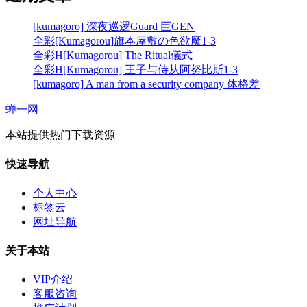
[kumagoro] 深夜巡逻Guard 巨GEN
全彩[Kumagorou]旗本屋敷の色欲魔1-3
全彩H[Kumagorou] The Ritual儀式
全彩H[Kumagorou] 王子与侍从阿努比斯1-3
[kumagoro] A man from a security company 体格差
蝉一网
本站提供热门下载资源
快速导航
个人中心
标签云
网址导航
关于本站
VIP介绍
客服咨询