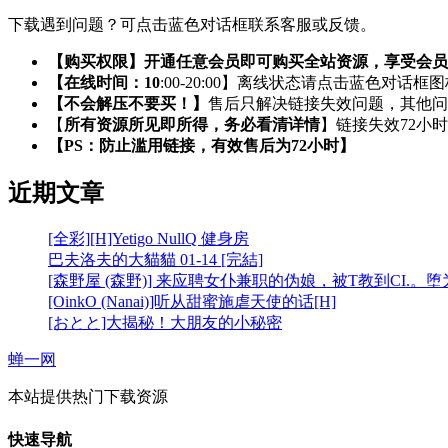
下载遇到问题？可点击蓝色对话框联系客服或反馈。
【购买权限】开通任意会员即可购买全站资源，享受会员
【在线时间：10
:00-20:00】离线状态请点击蓝色对话框
【不会解压不要买！】
售后只解决链接失效问题，其他问
【
所有资源所见即所得，务必看清详情
】链接失效72小
【PS：防止滥用链接，有效售后为72小时】
近期文章
[全彩][H]Yetigo NullQ 健身房
巴夫洛夫的大貓貓 01-14 [完結]
[森野屋 (森野)] 来应聘女仆兼职的伪娘，被T教到CI.。
[OinkO (Nanai)]听从甜蜜施虐天使的话[H]
[おとと]大揭秘！大朋友的小秘密
蝉一网
本站提供热门下载资源
快速导航