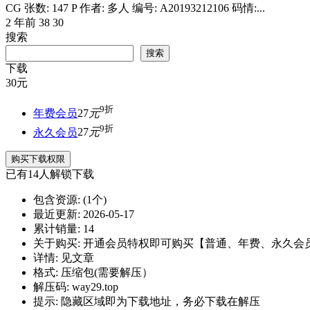
CG 张数: 147 P 作者: 多人 编号: A20193212106 码情:...
2 年前
38
30
搜索
搜索
下载
30
元
9折
年费会员
27
元
9折
永久会员
27
元
购买下载权限
已有
14
人解锁下载
包含资源:
(1个)
最近更新:
2026-05-17
累计销量:
14
关于购买:
开通会员特权即可购买【普通、年费、永久会
详情:
见文章
格式:
压缩包(需要解压）
解压码:
way29.top
提示:
隐藏区域即为下载地址，务必下载在解压