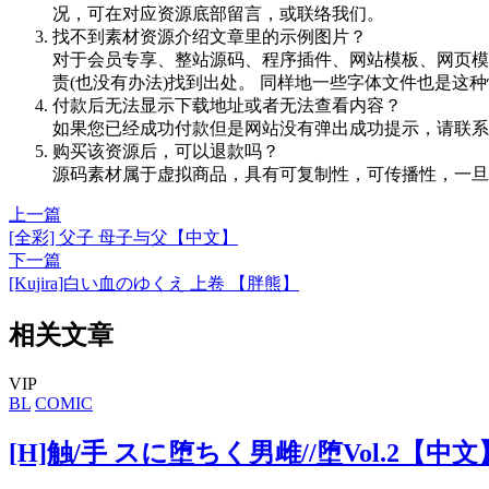
况，可在对应资源底部留言，或联络我们。
找不到素材资源介绍文章里的示例图片？
对于会员专享、整站源码、程序插件、网站模板、网页模
责(也没有办法)找到出处。 同样地一些字体文件也是这
付款后无法显示下载地址或者无法查看内容？
如果您已经成功付款但是网站没有弹出成功提示，请联系
购买该资源后，可以退款吗？
源码素材属于虚拟商品，具有可复制性，可传播性，一旦
上一篇
[全彩] 父子 母子与父【中文】
下一篇
[Kujira]白い血のゆくえ 上卷 【胖熊】
相关文章
VIP
BL
COMIC
[H]触/手 スに堕ちく男雌//堕Vol.2【中文