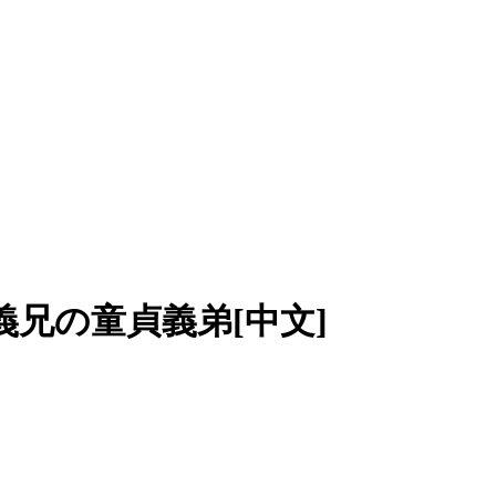
義兄の童貞義弟[中文]