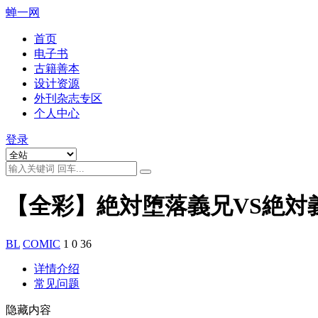
蝉一网
首页
电子书
古籍善本
设计资源
外刊杂志专区
个人中心
登录
【全彩】絶対堕落義兄VS絶対
BL
COMIC
1
0
36
详情介绍
常见问题
隐藏内容