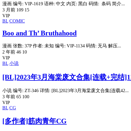
漫画 编号: VIP-1619 语种: 中文 内页: 黑白 码情: 条码 简介...
3 月前
109
15
VIP
BL
COMIC
Boo and Th’ Bruthahood
漫画 张数: 37P 作者: 未知 编号: VIP-1134 码情: 无马 解压...
2 年前
46
10
VIP
BL
小说
[BL]2023年3月海棠废文合集[连载+完结]1
小说 编号: ZT-346 详情: [BL]2023年3月海棠废文合集[连载42...
3 年前
65
100
VIP
BL
CG
[多作者]筋肉青年CG