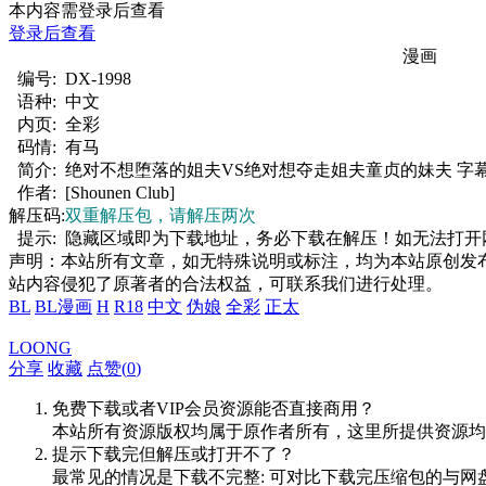
本内容需登录后查看
登录后查看
漫画
编号:
DX-1998
语种:
中文
内页:
全彩
码情:
有马
简介:
绝对不想堕落的姐夫VS绝对想夺走姐夫童贞的妹夫 字幕+无
作者:
[Shounen Club]
解压码:
双重解压包，请解压两次
提示:
隐藏区域即为下载地址，务必下载在解压！如无法打开网页，推
声明：本站所有文章，如无特殊说明或标注，均为本站原创发
站内容侵犯了原著者的合法权益，可联系我们进行处理。
BL
BL漫画
H
R18
中文
伪娘
全彩
正太
LOONG
分享
收藏
点赞(
0
)
免费下载或者VIP会员资源能否直接商用？
本站所有资源版权均属于原作者所有，这里所提供资源均
提示下载完但解压或打开不了？
最常见的情况是下载不完整: 可对比下载完压缩包的与网