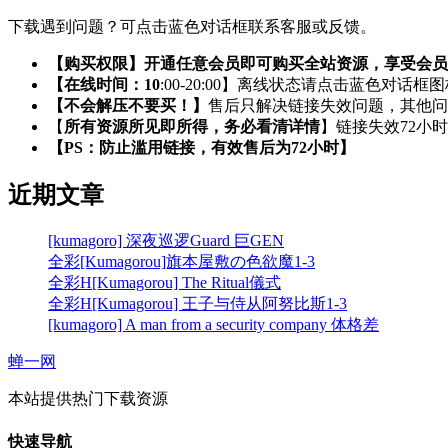
下载遇到问题？可点击蓝色对话框联系客服或反馈。
【购买权限】开通任意会员即可购买全站资源，享受会员
【在线时间：10
:00-20:00】离线状态请点击蓝色对话框
【不会解压不要买！】
售后只解决链接失效问题，其他问
【
所有资源所见即所得，务必看清详情
】链接失效72小
【PS：防止滥用链接，有效售后为72小时】
近期文章
[kumagoro] 深夜巡逻Guard 巨GEN
全彩[Kumagorou]旗本屋敷の色欲魔1-3
全彩H[Kumagorou] The Ritual儀式
全彩H[Kumagorou] 王子与侍从阿努比斯1-3
[kumagoro] A man from a security company 体格差
蝉一网
本站提供热门下载资源
快速导航