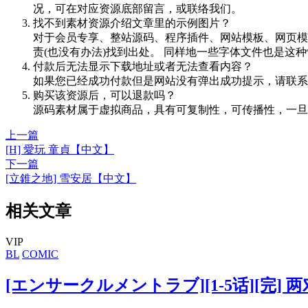
况，可在对应资源底部留言，或联络我们。
找不到素材资源介绍文章里的示例图片？
对于会员专享、整站源码、程序插件、网站模板、网页模
责(也没有办法)找到出处。 同样地一些字体文件也是这
付款后无法显示下载地址或者无法查看内容？
如果您已经成功付款但是网站没有弹出成功提示，请联系
购买该资源后，可以退款吗？
源码素材属于虚拟商品，具有可复制性，可传播性，一旦
上一篇
[H] 愛玩 童貞【中文】
下一篇
[立錐之地] 雪安居【中文】
相关文章
VIP
BL
COMIC
[エンサークルメントラブ][1-5话][完] 两