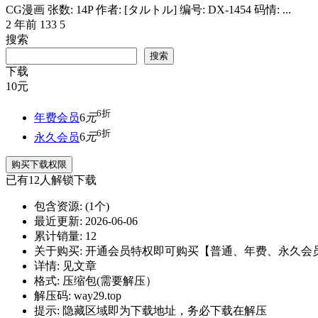
CG漫画 张数: 14P 作者: [タルトル] 编号: DX-1454 码情: ...
2 年前
133
5
搜索
搜索
下载
10
元
6折
年费会员
6
元
6折
永久会员
6
元
购买下载权限
已有
12
人解锁下载
包含资源:
(1个)
最近更新:
2026-06-06
累计销量:
12
关于购买:
开通会员特权即可购买【普通、年费、永久会
详情:
见文章
格式:
压缩包(需要解压）
解压码:
way29.top
提示:
隐藏区域即为下载地址，务必下载在解压