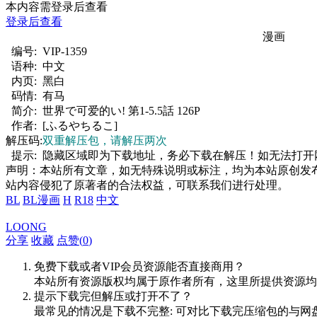
本内容需登录后查看
登录后查看
漫画
编号:
VIP-1359
语种:
中文
内页:
黑白
码情:
有马
简介:
世界で可爱的い! 第1-5.5話 126P
作者:
[ふるやちるこ]
解压码:
双重解压包，请解压两次
提示:
隐藏区域即为下载地址，务必下载在解压！如无法打开网页，推
声明：本站所有文章，如无特殊说明或标注，均为本站原创发
站内容侵犯了原著者的合法权益，可联系我们进行处理。
BL
BL漫画
H
R18
中文
LOONG
分享
收藏
点赞(
0
)
免费下载或者VIP会员资源能否直接商用？
本站所有资源版权均属于原作者所有，这里所提供资源均
提示下载完但解压或打开不了？
最常见的情况是下载不完整: 可对比下载完压缩包的与网