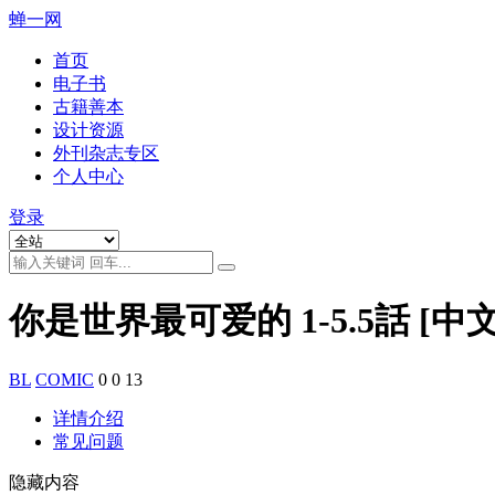
蝉一网
首页
电子书
古籍善本
设计资源
外刊杂志专区
个人中心
登录
你是世界最可爱的 1-5.5話 [中文
BL
COMIC
0
0
13
详情介绍
常见问题
隐藏内容