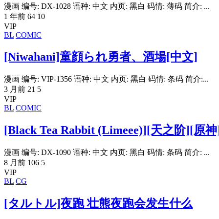
漫画 编号: DX-1028 语种: 中文 内页: 黑白 码情: 薄码 简介: ...
1 年前
64
10
VIP
BL
COMIC
[Niwahani]童顔られ勇者、酒場[中文]
漫画 编号: VIP-1356 语种: 中文 内页: 黑白 码情: 条码 简介:...
3 月前
21
5
VIP
BL
COMIC
[Black Tea Rabbit (Limeee)][天之阶][
漫画 编号: DX-1090 语种: 中文 内页: 黑白 码情: 条码 简介: ...
8 月前
106
5
VIP
BL
CG
[タルトル]夜跑 壮熊夜跑会发生什么