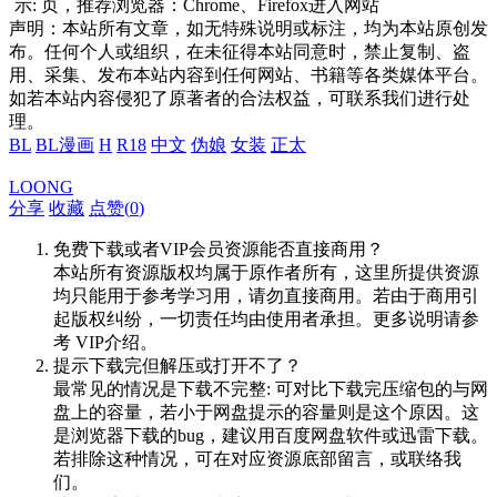
示:
页，推荐浏览器：Chrome、Firefox进入网站
声明：本站所有文章，如无特殊说明或标注，均为本站原创发
布。任何个人或组织，在未征得本站同意时，禁止复制、盗
用、采集、发布本站内容到任何网站、书籍等各类媒体平台。
如若本站内容侵犯了原著者的合法权益，可联系我们进行处
理。
BL
BL漫画
H
R18
中文
伪娘
女装
正太
LOONG
分享
收藏
点赞(
0
)
免费下载或者VIP会员资源能否直接商用？
本站所有资源版权均属于原作者所有，这里所提供资源
均只能用于参考学习用，请勿直接商用。若由于商用引
起版权纠纷，一切责任均由使用者承担。更多说明请参
考 VIP介绍。
提示下载完但解压或打开不了？
最常见的情况是下载不完整: 可对比下载完压缩包的与网
盘上的容量，若小于网盘提示的容量则是这个原因。这
是浏览器下载的bug，建议用百度网盘软件或迅雷下载。
若排除这种情况，可在对应资源底部留言，或联络我
们。