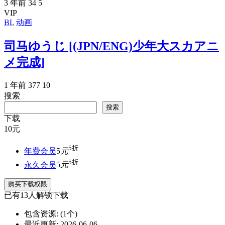
3 年前
34
5
VIP
BL
动画
司马ゆうじ [(JPN/ENG)少年大スカアニ
メ完成]
1 年前
377
10
搜索
搜索
下载
10
元
5折
年费会员
5
元
5折
永久会员
5
元
购买下载权限
已有
13
人解锁下载
包含资源:
(1个)
最近更新:
2026-06-06