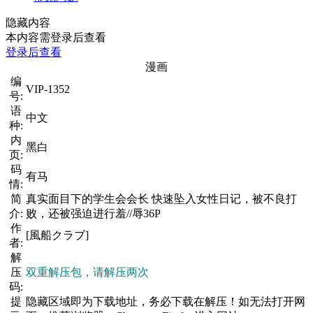
隐藏内容
本内容需登录后查看
登录后查看
漫画
编
VIP-1352
号:
语
中文
种:
内
黑白
页:
码
有马
情:
简
真实面目下的学生会会长 快速坠入女性日记，被不良打
介:
败，还被强迫进行羞//辱36P
作
[風船クラブ]
者:
解
压
双重解压包，请解压两次
码:
提
隐藏区域即为下载地址，务必下载在解压！如无法打开网