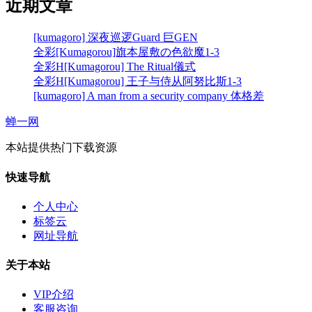
近期文章
[kumagoro] 深夜巡逻Guard 巨GEN
全彩[Kumagorou]旗本屋敷の色欲魔1-3
全彩H[Kumagorou] The Ritual儀式
全彩H[Kumagorou] 王子与侍从阿努比斯1-3
[kumagoro] A man from a security company 体格差
蝉一网
本站提供热门下载资源
快速导航
个人中心
标签云
网址导航
关于本站
VIP介绍
客服咨询