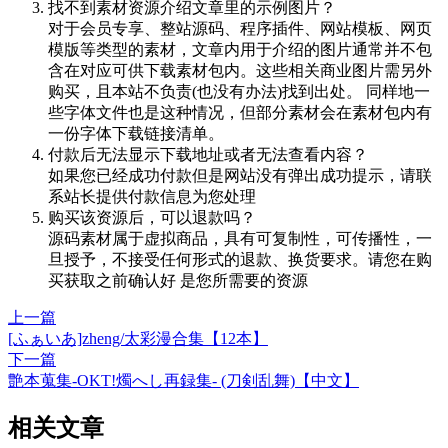
找不到素材资源介绍文章里的示例图片？
对于会员专享、整站源码、程序插件、网站模板、网页
模版等类型的素材，文章内用于介绍的图片通常并不包
含在对应可供下载素材包内。这些相关商业图片需另外
购买，且本站不负责(也没有办法)找到出处。 同样地一
些字体文件也是这种情况，但部分素材会在素材包内有
一份字体下载链接清单。
付款后无法显示下载地址或者无法查看内容？
如果您已经成功付款但是网站没有弹出成功提示，请联
系站长提供付款信息为您处理
购买该资源后，可以退款吗？
源码素材属于虚拟商品，具有可复制性，可传播性，一
旦授予，不接受任何形式的退款、换货要求。请您在购
买获取之前确认好 是您所需要的资源
上一篇
[ふぁいあ]zheng/太彩漫合集【12本】
下一篇
艶本蒐集-OKT!燭へし再録集- (刀剣乱舞)【中文】
相关文章