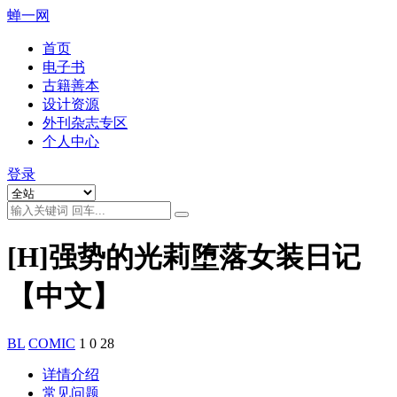
蝉一网
首页
电子书
古籍善本
设计资源
外刊杂志专区
个人中心
登录
[H]强势的光莉堕落女装日记
【中文】
BL
COMIC
1
0
28
详情介绍
常见问题