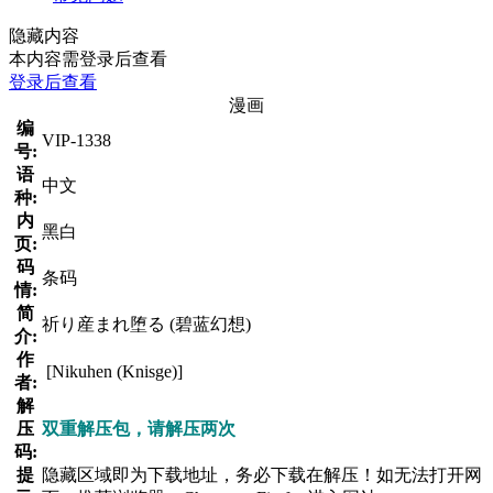
隐藏内容
本内容需登录后查看
登录后查看
漫画
编
VIP-1338
号:
语
中文
种:
内
黑白
页:
码
条码
情:
简
祈り産まれ堕る (碧蓝幻想)
介:
作
[Nikuhen (Knisge)]
者:
解
压
双重解压包，请解压两次
码:
提
隐藏区域即为下载地址，务必下载在解压！如无法打开网