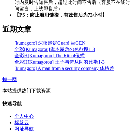
时内及时告知售后，超过此时间不售后（客服不在线时
间留言，上线即售后）
【PS：防止滥用链接，有效售后为72小时】
近期文章
[kumagoro] 深夜巡逻Guard 巨GEN
全彩[Kumagorou]旗本屋敷の色欲魔1-3
全彩H[Kumagorou] The Ritual儀式
全彩H[Kumagorou] 王子与侍从阿努比斯1-3
[kumagoro] A man from a security company 体格差
蝉一网
本站提供热门下载资源
快速导航
个人中心
标签云
网址导航