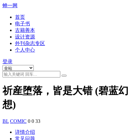
蝉一网
首页
电子书
古籍善本
设计资源
外刊杂志专区
个人中心
登录
祈産堕落，皆是大错 (碧蓝幻
想)
BL
COMIC
0
0
33
详情介绍
常见问题