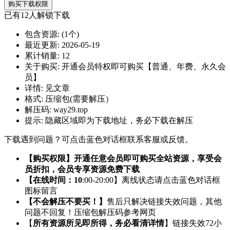
购买下载权限
已有
12
人解锁下载
包含资源:
(1个)
最近更新:
2026-05-19
累计销量:
12
关于购买:
开通会员特权即可购买【普通、年费、永久会
员】
详情:
见文章
格式:
压缩包(需要解压）
解压码:
way29.top
提示:
隐藏区域即为下载地址，务必下载在解压
下载遇到问题？可点击蓝色对话框联系客服或反馈。
【购买权限】开通任意会员即可购买全站资源，享受会
员折扣，会员专享资源免费下载
【在线时间：10
:00-20:00】离线状态请点击蓝色对话框
图标留言
【不会解压不要买！】
售后只解决链接失效问题，其他
问题不回复！压缩包解压码参考网页
【
所有资源所见即所得，务必看清详情
】链接失效72小