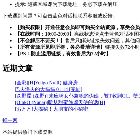
提示:
隐藏区域即为下载地址，务必下载在解压
下载遇到问题？可点击蓝色对话框联系客服或反馈。
【购买权限】开通任意会员即可购买全站资源，享受会员
【在线时间：10
:00-20:00】离线状态请点击蓝色对话框
【不会解压不要买！】
售后只解决链接失效问题，其他问
【
所有资源所见即所得，务必看清详情
】链接失效72小
【PS：防止滥用链接，有效售后为72小时】
近期文章
[全彩][H]Yetigo NullQ 健身房
巴夫洛夫的大貓貓 01-14 [完結]
[森野屋 (森野)] 来应聘女仆兼职的伪娘，被T教到CI.。
[OinkO (Nanai)]听从甜蜜施虐天使的话[H]
[おとと]大揭秘！大朋友的小秘密
蝉一网
本站提供热门下载资源