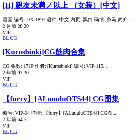
[H] 親友未満ノ以上 （女装）[中文]
漫画 编号: DX-1895 语种: 中文 内页: 黑白 码情: 条马 简介: ...
2 月前
28
20
VIP
BL
CG
[Kuroshinki]CG筋肉合集
CG 张数: 171P 作者: [Kuroshinki] 编号: VIP-115...
2 年前
93
30
VIP
BL
CG
【furry】[ALuuuluOTS44] CG图集
编号: VIP-04 详情: 【furry】[ALuuuluOTS44] CG图...
2 年前
64
5
VIP
BL
CG