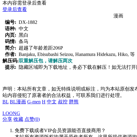
本内容需登录后查看
登录后查看
漫画
编号:
DX-1882
语种:
中文
内页:
黑白
码情:
条马
简介:
超越了年龄差距206P
作者:
Banjaku, Ebisubashi Seizou, Hanamura Hidekazu, Hiko, 等
解压码:
双重解压包，请解压两次
提示:
隐藏区域即为下载地址，务必下载在解压！如无法打开网页，
声明：本站所有文章，如无特殊说明或标注，均为本站原创发
站内容侵犯了原著者的合法权益，可联系我们进行处理。
BL
BL漫画
G-men
H
中文
叔控
胖熊
LOONG
分享
收藏
点赞(
0
)
免费下载或者VIP会员资源能否直接商用？
本站所有资源版权均属于原作者所有，这里所提供资源均