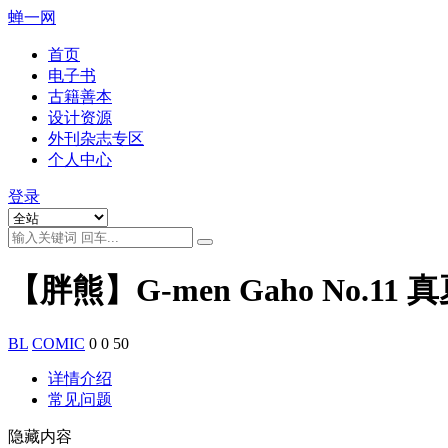
蝉一网
首页
电子书
古籍善本
设计资源
外刊杂志专区
个人中心
登录
【胖熊】G-men Gaho No.11
BL
COMIC
0
0
50
详情介绍
常见问题
隐藏内容