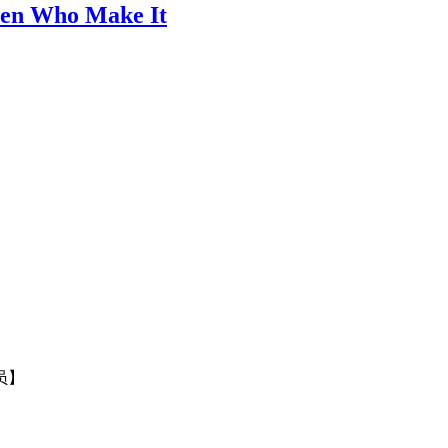
Men Who Make It
员】