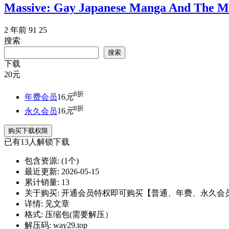
Massive: Gay Japanese Manga And The 
2 年前
91
25
搜索
搜索
下载
20
元
8折
年费会员
16
元
8折
永久会员
16
元
购买下载权限
已有
13
人解锁下载
包含资源:
(1个)
最近更新:
2026-05-15
累计销量:
13
关于购买:
开通会员特权即可购买【普通、年费、永久会
详情:
见文章
格式:
压缩包(需要解压）
解压码:
way29.top