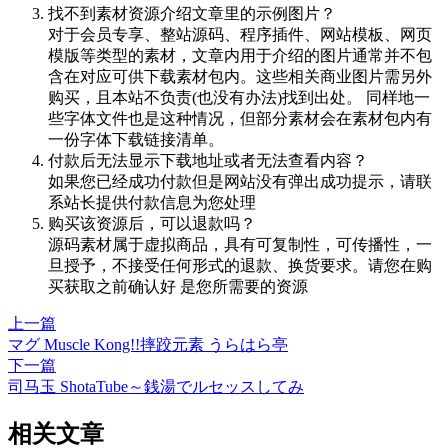
找不到素材资源介绍文章里的示例图片？
对于会员专享、整站源码、程序插件、网站模板、网页
模版等类型的素材，文章内用于介绍的图片通常并不包
含在对应可供下载素材包内。这些相关商业图片需另外
购买，且本站不负责(也没有办法)找到出处。 同样地一
些字体文件也是这种情况，但部分素材会在素材包内有
一份字体下载链接清单。
付款后无法显示下载地址或者无法查看内容？
如果您已经成功付款但是网站没有弹出成功提示，请联
系站长提供付款信息为您处理
购买该资源后，可以退款吗？
源码素材属于虚拟商品，具有可复制性，可传播性，一
旦授予，不接受任何形式的退款、换货要求。请您在购
买获取之前确认好 是您所需要的资源
上一篇
マグ Muscle Kong!!摔跤元素 うらはら亭
下一篇
司马玉 ShotaTube～銭湯でルセッスしてみ
相关文章