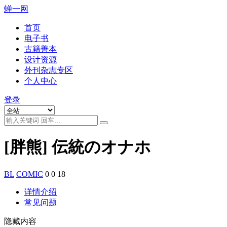
蝉一网
首页
电子书
古籍善本
设计资源
外刊杂志专区
个人中心
登录
[胖熊] 伝統のオナホ
BL
COMIC
0
0
18
详情介绍
常见问题
隐藏内容