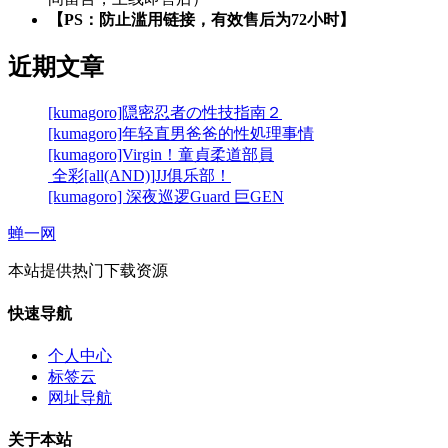
【PS：防止滥用链接，有效售后为72小时】
近期文章
[kumagoro]隠密忍者の性技指南２
[kumagoro]年轻直男爸爸的性処理事情
[kumagoro]Virgin！童貞柔道部員
全彩[all(AND)]JJ俱乐部！
[kumagoro] 深夜巡逻Guard 巨GEN
蝉一网
本站提供热门下载资源
快速导航
个人中心
标签云
网址导航
关于本站