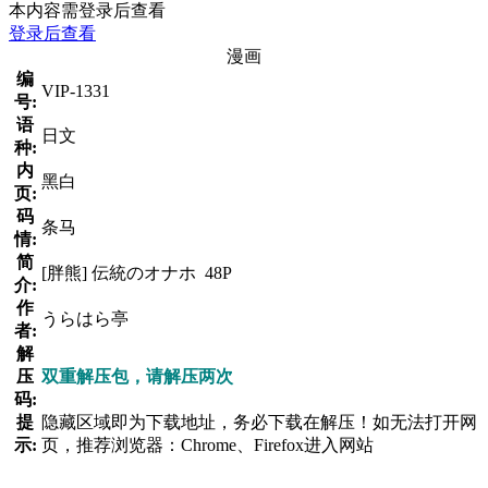
本内容需登录后查看
登录后查看
漫画
编
VIP-1331
号:
语
日文
种:
内
黑白
页:
码
条马
情:
简
[胖熊] 伝統のオナホ 48P
介:
作
うらはら亭
者:
解
压
双重解压包，请解压两次
码:
提
隐藏区域即为下载地址，务必下载在解压！如无法打开网
示:
页，推荐浏览器：Chrome、Firefox进入网站