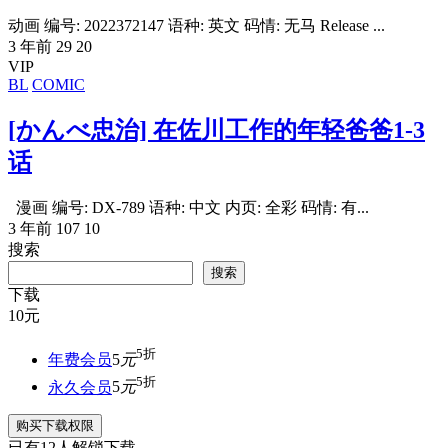
动画 编号: 2022372147 语种: 英文 码情: 无马 Release ...
3 年前
29
20
VIP
BL
COMIC
[かんべ忠治] 在佐川工作的年轻爸爸1-3
话
漫画 编号: DX-789 语种: 中文 内页: 全彩 码情: 有...
3 年前
107
10
搜索
搜索
下载
10
元
5折
年费会员
5
元
5折
永久会员
5
元
购买下载权限
已有
12
人解锁下载