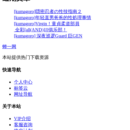
[kumagoro]隠密忍者の性技指南２
[kumagoro]年轻直男爸爸的性処理事情
[kumagoro]Virgin！童貞柔道部員
全彩[all(AND)]JJ俱乐部！
[kumagoro] 深夜巡逻Guard 巨GEN
蝉一网
本站提供热门下载资源
快速导航
个人中心
标签云
网址导航
关于本站
VIP介绍
客服咨询