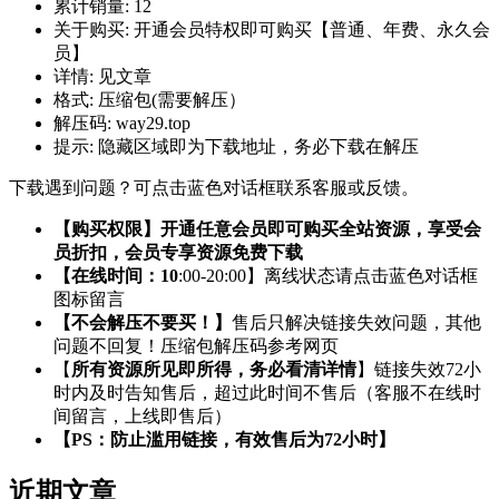
累计销量:
12
关于购买:
开通会员特权即可购买【普通、年费、永久会
员】
详情:
见文章
格式:
压缩包(需要解压）
解压码:
way29.top
提示:
隐藏区域即为下载地址，务必下载在解压
下载遇到问题？可点击蓝色对话框联系客服或反馈。
【购买权限】开通任意会员即可购买全站资源，享受会
员折扣，会员专享资源免费下载
【在线时间：10
:00-20:00】离线状态请点击蓝色对话框
图标留言
【不会解压不要买！】
售后只解决链接失效问题，其他
问题不回复！压缩包解压码参考网页
【
所有资源所见即所得，务必看清详情
】链接失效72小
时内及时告知售后，超过此时间不售后（客服不在线时
间留言，上线即售后）
【PS：防止滥用链接，有效售后为72小时】
近期文章