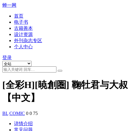
蝉一网
首页
电子书
古籍善本
设计资源
外刊杂志专区
个人中心
登录
[全彩H][暁創圏] 鞠牡君与大叔
【中文】
BL
COMIC
0
0
75
详情介绍
常见问题