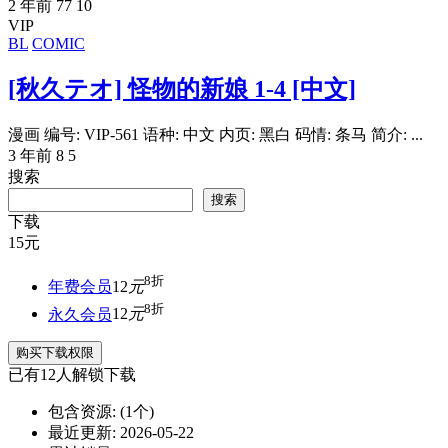
2 年前
77
10
VIP
BL
COMIC
[秋久テオ] 怪物的新娘 1-4 [中文]
漫画 编号: VIP-561 语种: 中文 内页: 黑白 码情: 条马 简介: ...
3 年前
8
5
搜索
搜索
下载
15
元
8折
年费会员
12
元
8折
永久会员
12
元
购买下载权限
已有
12
人解锁下载
包含资源:
(1个)
最近更新:
2026-05-22