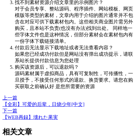
找不到素材资源介绍文章里的示例图片？
对于会员专享、整站源码、程序插件、网站模板、网页
模版等类型的素材，文章内用于介绍的图片通常并不包
含在对应可供下载素材包内。这些相关商业图片需另外
购买，且本站不负责(也没有办法)找到出处。 同样地一
些字体文件也是这种情况，但部分素材会在素材包内有
一份字体下载链接清单。
付款后无法显示下载地址或者无法查看内容？
如果您已经成功付款但是网站没有弹出成功提示，请联
系站长提供付款信息为您处理
购买该资源后，可以退款吗？
源码素材属于虚拟商品，具有可复制性，可传播性，一
旦授予，不接受任何形式的退款、换货要求。请您在购
买获取之前确认好 是您所需要的资源
上一篇
【全彩】可爱的后辈，日烧少年[中文]
下一篇
【WEB再録】壊れた果実
相关文章