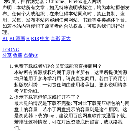
示:
页，推荐浏览器：Chrome、Firefox进入网站
声明：本站所有文章，如无特殊说明或标注，均为本站原创发
布。任何个人或组织，在未征得本站同意时，禁止复制、盗
用、采集、发布本站内容到任何网站、书籍等各类媒体平台。
如若本站内容侵犯了原著者的合法权益，可联系我们进行处
理。
BL
BL漫画
H
R18
中文
全彩
正太
LOONG
分享
收藏
点赞(
0
)
免费下载或者VIP会员资源能否直接商用？
本站所有资源版权均属于原作者所有，这里所提供资源
均只能用于参考学习用，请勿直接商用。若由于商用引
起版权纠纷，一切责任均由使用者承担。更多说明请参
考 VIP介绍。
提示下载完但解压或打开不了？
最常见的情况是下载不完整: 可对比下载完压缩包的与网
盘上的容量，若小于网盘提示的容量则是这个原因。这
是浏览器下载的bug，建议用百度网盘软件或迅雷下载。
若排除这种情况，可在对应资源底部留言，或联络我
们。