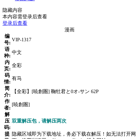
隐藏内容
本内容需登录后查看
登录后查看
漫画
编
VIP-1317
号:
语
中文
种:
内
全彩
页:
码
有马
情:
简
【全彩】[暁創圏] 鞠牡君と0オ-サン 62P
介:
作
[暁創圏]
者:
解
压
双重解压包，请解压两次
码:
提
隐藏区域即为下载地址，务必下载在解压！如无法打开网