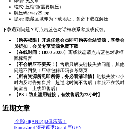
详情:
见文章
格式:
压缩包(需要解压）
解压码:
way29.top
提示:
隐藏区域即为下载地址，务必下载在解压
下载遇到问题？可点击蓝色对话框联系客服或反馈。
【购买权限】开通任意会员即可购买全站资源，享受会
员折扣，会员专享资源免费下载
【在线时间：10
:00-20:00】离线状态请点击蓝色对话框
图标留言
【不会解压不要买！】
售后只解决链接失效问题，其他
问题不回复！压缩包解压码参考网页
【
所有资源所见即所得，务必看清详情
】链接失效72小
时内及时告知售后，超过此时间不售后（客服不在线时
间留言，上线即售后）
【PS：防止滥用链接，有效售后为72小时】
近期文章
全彩[all(AND)]JJ俱乐部！
[kumagoro] 深夜巡逻Guard 巨GEN