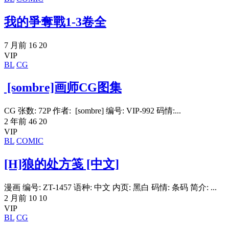
我的爭奪戰1-3卷全
7 月前
16
20
VIP
BL
CG
[sombre]画师CG图集
CG 张数: 72P 作者: [sombre] 编号: VIP-992 码情:...
2 年前
46
20
VIP
BL
COMIC
[H]狼的处方笺 [中文]
漫画 编号: ZT-1457 语种: 中文 内页: 黑白 码情: 条码 简介: ...
2 月前
10
10
VIP
BL
CG