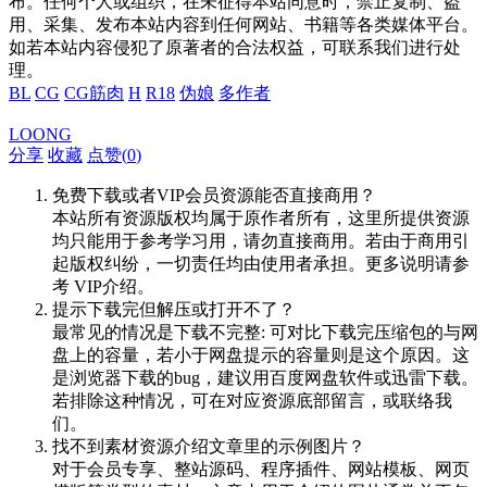
布。任何个人或组织，在未征得本站同意时，禁止复制、盗
用、采集、发布本站内容到任何网站、书籍等各类媒体平台。
如若本站内容侵犯了原著者的合法权益，可联系我们进行处
理。
BL
CG
CG筋肉
H
R18
伪娘
多作者
LOONG
分享
收藏
点赞(
0
)
免费下载或者VIP会员资源能否直接商用？
本站所有资源版权均属于原作者所有，这里所提供资源
均只能用于参考学习用，请勿直接商用。若由于商用引
起版权纠纷，一切责任均由使用者承担。更多说明请参
考 VIP介绍。
提示下载完但解压或打开不了？
最常见的情况是下载不完整: 可对比下载完压缩包的与网
盘上的容量，若小于网盘提示的容量则是这个原因。这
是浏览器下载的bug，建议用百度网盘软件或迅雷下载。
若排除这种情况，可在对应资源底部留言，或联络我
们。
找不到素材资源介绍文章里的示例图片？
对于会员专享、整站源码、程序插件、网站模板、网页