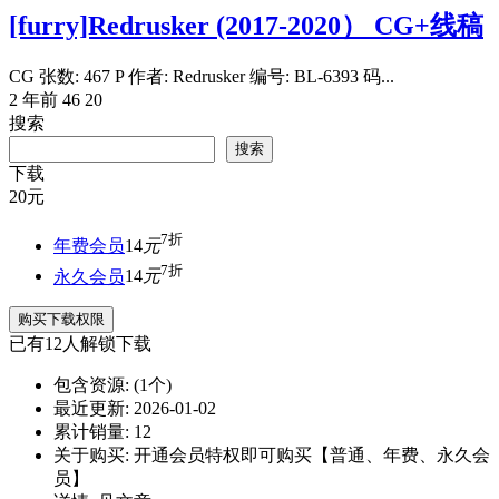
[furry]Redrusker (2017-2020） CG+线稿
CG 张数: 467 P 作者: Redrusker 编号: BL-6393 码...
2 年前
46
20
搜索
搜索
下载
20
元
7折
年费会员
14
元
7折
永久会员
14
元
购买下载权限
已有
12
人解锁下载
包含资源:
(1个)
最近更新:
2026-01-02
累计销量:
12
关于购买:
开通会员特权即可购买【普通、年费、永久会
员】