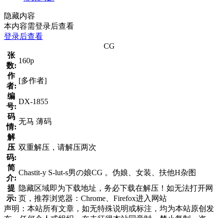
隐藏内容
本内容需登录后查看
登录后查看
CG
张
160p
数:
作
[多作者]
者:
编
DX-1855
号:
码
无马 薄码
情:
解
压
双重解压，请解压两次
码:
简
Chastit-y S-lut-s男の娘CG 。伪娘、女装、扶他H杂图
介:
提
隐藏区域即为下载地址，务必下载在解压！如无法打开网
示:
页，推荐浏览器：Chrome、Firefox进入网站
声明：本站所有文章，如无特殊说明或标注，均为本站原创发