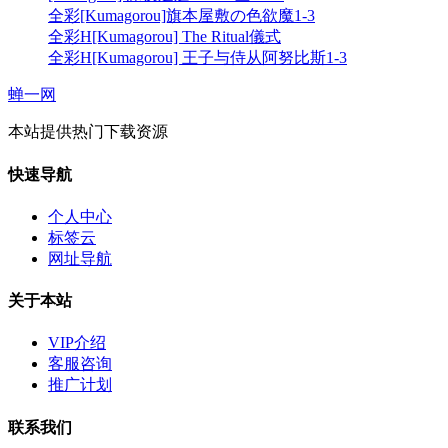
全彩[Kumagorou]旗本屋敷の色欲魔1-3
全彩H[Kumagorou] The Ritual儀式
全彩H[Kumagorou] 王子与侍从阿努比斯1-3
蝉一网
本站提供热门下载资源
快速导航
个人中心
标签云
网址导航
关于本站
VIP介绍
客服咨询
推广计划
联系我们