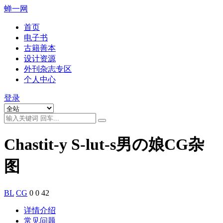
蝉一网
首页
电子书
古籍善本
设计资源
外刊杂志专区
个人中心
登录
Chastit-y S-lut-s男の娘CG杂
图
BL
CG
0
0
42
详情介绍
常见问题