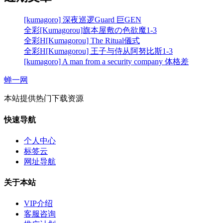
[kumagoro] 深夜巡逻Guard 巨GEN
全彩[Kumagorou]旗本屋敷の色欲魔1-3
全彩H[Kumagorou] The Ritual儀式
全彩H[Kumagorou] 王子与侍从阿努比斯1-3
[kumagoro] A man from a security company 体格差
蝉一网
本站提供热门下载资源
快速导航
个人中心
标签云
网址导航
关于本站
VIP介绍
客服咨询