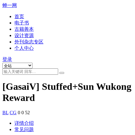
蝉一网
首页
电子书
古籍善本
设计资源
外刊杂志专区
个人中心
登录
[GasaiV] Stuffed+Sun Wukong
Reward
BL
CG
0
0
52
详情介绍
常见问题