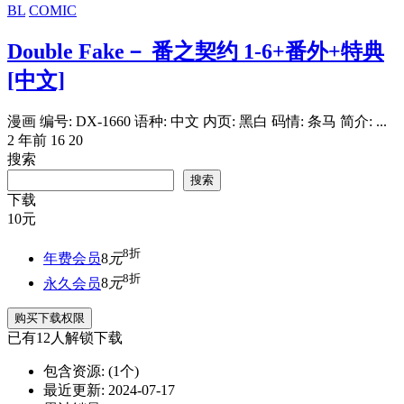
BL
COMIC
Double Fake－ 番之契约 1-6+番外+特典
[中文]
漫画 编号: DX-1660 语种: 中文 内页: 黑白 码情: 条马 简介: ...
2 年前
16
20
搜索
搜索
下载
10
元
8折
年费会员
8
元
8折
永久会员
8
元
购买下载权限
已有
12
人解锁下载
包含资源:
(1个)
最近更新:
2024-07-17