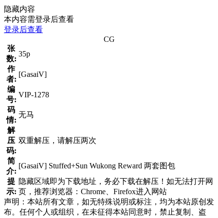
隐藏内容
本内容需登录后查看
登录后查看
CG
张
35p
数:
作
[GasaiV]
者:
编
VIP-1278
号:
码
无马
情:
解
压
双重解压，请解压两次
码:
简
[GasaiV] Stuffed+Sun Wukong Reward 两套图包
介:
提
隐藏区域即为下载地址，务必下载在解压！如无法打开网
示:
页，推荐浏览器：Chrome、Firefox进入网站
声明：本站所有文章，如无特殊说明或标注，均为本站原创发
布。任何个人或组织，在未征得本站同意时，禁止复制、盗