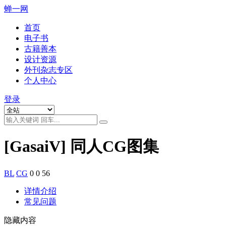
蝉一网
首页
电子书
古籍善本
设计资源
外刊杂志专区
个人中心
登录
[GasaiV] 同人CG图集
BL
CG
0
0
56
详情介绍
常见问题
隐藏内容