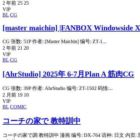
2 年前
25
25
VIP
BL
CG
[master maichin] |FANBOX Windowside X
CG 张数: 51P 作者: [Master Maichin] 编号: ZT-1...
2 年前
21
20
VIP
BL
CG
[AhrStudio] 2025年 6-7月Plan A 筋肉CG
CG 张数: 39P 作者: AhrStudio 编号: ZT-1502 码情:...
2 月前
19
10
VIP
BL
COMIC
コーチの家で 教特訓中
コーチの家で調 教特訓中 漫画 编号: DX-764 语种: 日文 内页: 黑