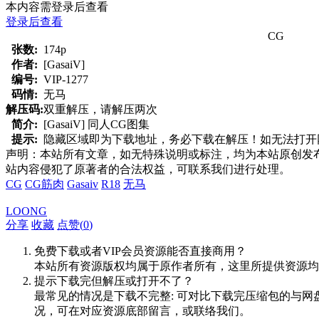
本内容需登录后查看
登录后查看
CG
张数:
174p
作者:
[GasaiV]
编号:
VIP-1277
码情:
无马
解压码:
双重解压，请解压两次
简介:
[GasaiV] 同人CG图集
提示:
隐藏区域即为下载地址，务必下载在解压！如无法打开网页，
声明：本站所有文章，如无特殊说明或标注，均为本站原创发
站内容侵犯了原著者的合法权益，可联系我们进行处理。
CG
CG筋肉
Gasaiv
R18
无马
LOONG
分享
收藏
点赞(
0
)
免费下载或者VIP会员资源能否直接商用？
本站所有资源版权均属于原作者所有，这里所提供资源均
提示下载完但解压或打开不了？
最常见的情况是下载不完整: 可对比下载完压缩包的与网
况，可在对应资源底部留言，或联络我们。