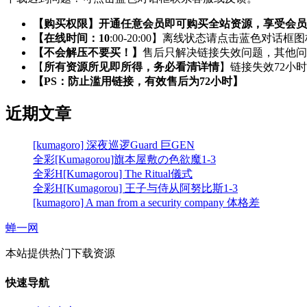
【购买权限】开通任意会员即可购买全站资源，享受会员
【在线时间：10
:00-20:00】离线状态请点击蓝色对话框
【不会解压不要买！】
售后只解决链接失效问题，其他问
【
所有资源所见即所得，务必看清详情
】链接失效72小
【PS：防止滥用链接，有效售后为72小时】
近期文章
[kumagoro] 深夜巡逻Guard 巨GEN
全彩[Kumagorou]旗本屋敷の色欲魔1-3
全彩H[Kumagorou] The Ritual儀式
全彩H[Kumagorou] 王子与侍从阿努比斯1-3
[kumagoro] A man from a security company 体格差
蝉一网
本站提供热门下载资源
快速导航