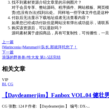
找不到素材资源介绍文章里的示例图片？
对于会员专享、整站源码、程序插件、网站模板、网页模
责(也没有办法)找到出处。 同样地一些字体文件也是这
付款后无法显示下载地址或者无法查看内容？
如果您已经成功付款但是网站没有弹出成功提示，请联系
购买该资源后，可以退款吗？
源码素材属于虚拟商品，具有可复制性，可传播性，一旦
上一篇
[Marinconia (Marumari)] 队长.那就拜托您了！
下一篇
浪荡的野兽兽//性大发 第1-5話完结
相关文章
VIP
BL
CG
【Daydeamerjim】Fanbox VOL.04 
CG 张数: 124 P 作者: 【Daydeamerjim 】 编号: DX-...