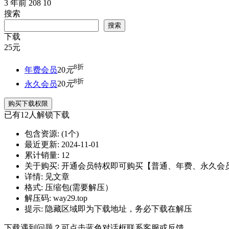
3 年前
208
10
搜索
搜索
下载
25
元
8折
年费会员
20
元
8折
永久会员
20
元
购买下载权限
已有
12
人解锁下载
包含资源:
(1个)
最近更新:
2024-11-01
累计销量:
12
关于购买:
开通会员特权即可购买【普通、年费、永久会
详情:
见文章
格式:
压缩包(需要解压）
解压码:
way29.top
提示:
隐藏区域即为下载地址，务必下载在解压
下载遇到问题？可点击蓝色对话框联系客服或反馈。