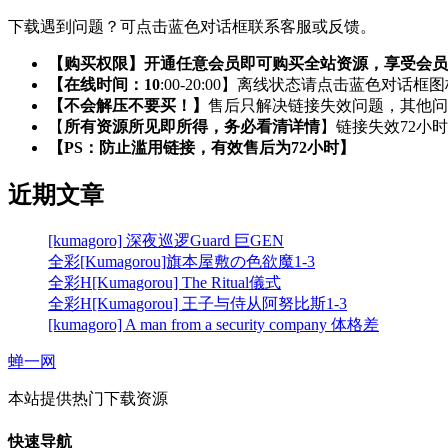
下载遇到问题？可点击蓝色对话框联系客服或反馈。
【购买权限】开通任意会员即可购买全站资源，享受会员
【在线时间：10
:00-20:00】离线状态请点击蓝色对话框
【不会解压不要买！】
售后只解决链接失效问题，其他问
【
所有资源所见即所得，务必看清详情
】链接失效72小
【PS：防止滥用链接，有效售后为72小时】
近期文章
[kumagoro] 深夜巡逻Guard 巨GEN
全彩[Kumagorou]旗本屋敷の色欲魔1-3
全彩H[Kumagorou] The Ritual儀式
全彩H[Kumagorou] 王子与侍从阿努比斯1-3
[kumagoro] A man from a security company 体格差
蝉一网
本站提供热门下载资源
快速导航