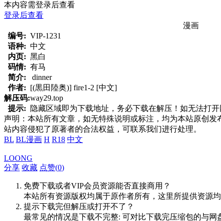
本内容需登录后查看
登录后查看
漫画
编号:
VIP-1231
语种:
中文
内页:
黑白
码情:
有马
简介:
dinner
作者:
[(黒田陸奥)] fire1-2 [中文]
解压码:
way29.top
提示:
隐藏区域即为下载地址，务必下载在解压！如无法打开网页，
声明：本站所有文章，如无特殊说明或标注，均为本站原创发
站内容侵犯了原著者的合法权益，可联系我们进行处理。
BL
BL漫画
H
R18
中文
LOONG
分享
收藏
点赞(
0
)
免费下载或者VIP会员资源能否直接商用？
本站所有资源版权均属于原作者所有，这里所提供资源均
提示下载完但解压或打开不了？
最常见的情况是下载不完整: 可对比下载完压缩包的与网