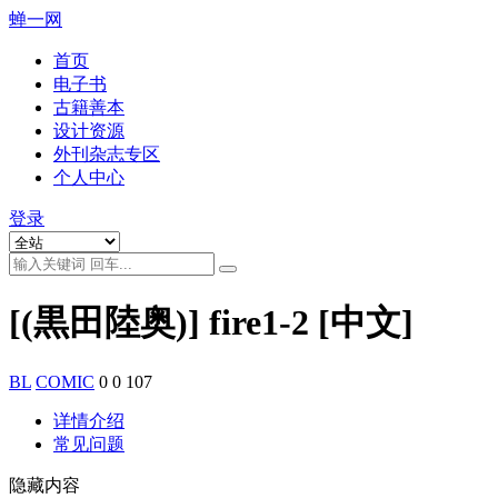
蝉一网
首页
电子书
古籍善本
设计资源
外刊杂志专区
个人中心
登录
[(黒田陸奥)] fire1-2 [中文]
BL
COMIC
0
0
107
详情介绍
常见问题
隐藏内容