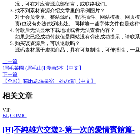
况，可在对应资源底部留言，或联络我们。
找不到素材资源介绍文章里的示例图片？
对于会员专享、整站源码、程序插件、网站模板、网页模
责(也没有办法)找到出处。 同样地一些字体文件也是这
付款后无法显示下载地址或者无法查看内容？
如果您已经成功付款但是网站没有弹出成功提示，请联系
购买该资源后，可以退款吗？
源码素材属于虚拟商品，具有可复制性，可传播性，一旦
上一篇
[眉毛菜園 (眉毛山)] 漫画5本【中文】
下一篇
【全彩】[隠れ忍温泉宿 雄の湯]【中文】
相关文章
VIP
BL
COMIC
[H]不純雄穴交遊2-第一次的愛情賓館篇-