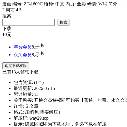
漫画 编号: ZT-1609C 语种: 中文 内页: 全彩 码情: W码 简介:...
2 周前
4
5
搜索
搜索
下载
10
元
8折
年费会员
8
元
8折
永久会员
8
元
购买下载权限
已有
13
人解锁下载
包含资源:
(1个)
最近更新:
2026-05-15
累计销量:
13
关于购买:
开通会员特权即可购买【普通、年费、永久会
详情:
见文章
格式:
压缩包(需要解压）
解压码:
way29.top
提示:
隐藏区域即为下载地址，务必下载在解压