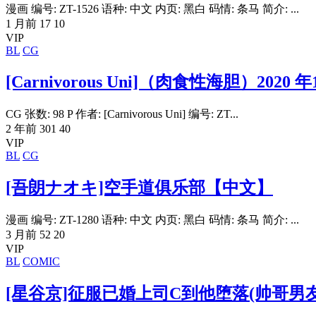
漫画 编号: ZT-1526 语种: 中文 内页: 黑白 码情: 条马 简介: ...
1 月前
17
10
VIP
BL
CG
[Carnivorous Uni]（肉食性海胆）2020
CG 张数: 98 P 作者: [Carnivorous Uni] 编号: ZT...
2 年前
301
40
VIP
BL
CG
[吾朗ナオキ]空手道俱乐部【中文】
漫画 编号: ZT-1280 语种: 中文 内页: 黑白 码情: 条马 简介: ...
3 月前
52
20
VIP
BL
COMIC
[星谷京]征服已婚上司C到他堕落(帅哥男友